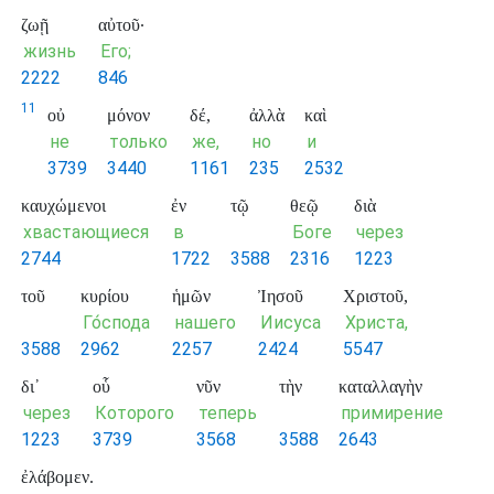
ζωῇ
αὐτοῦ·
жизнь
Его;
2222
846
11
οὐ
μόνον
δέ,
ἀλλὰ
καὶ
не
только
же,
но
и
3739
3440
1161
235
2532
καυχώμενοι
ἐν
τῷ
θεῷ
διὰ
хвастающиеся
в
Боге
через
2744
1722
3588
2316
1223
τοῦ
κυρίου
ἡμῶν
Ἰησοῦ
Χριστοῦ,
Го́спода
нашего
Иисуса
Христа,
3588
2962
2257
2424
5547
δι᾽
οὗ
νῦν
τὴν
καταλλαγὴν
через
Которого
теперь
примирение
1223
3739
3568
3588
2643
ἐλάβομεν.