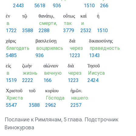
2443
5618
936
1510
266
ἐν
τῷ
θανάτῳ,
οὕτως
καὶ
ἡ
в
смерти,
так
и
1722
3588
2288
3779
2532
1510
χάρις
βασιλεύσῃ
διὰ
δικαιοσύνης
благодать
воцарилась
через
праведность
5485
936
1223
1343
εἰς
ζωὴν
αἰώνιον
διὰ
Ἰησοῦ
в
жизнь
вечную
через
Иисуса
1519
2222
166
1223
2424
Χριστοῦ
τοῦ
κυρίου
ἡμῶν.
Христа
Го́спода
нашего.
5547
3588
2962
2257
Послание к Римлянам, 5 глава. Подстрочник
Винокурова