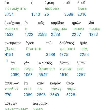
ὅτι
ἡ
ἀγάπη
τοῦ
θεοῦ
потому что
любовь
Бога
3754
1510
26
3588
2316
ἐκκέχυται
ἐν
ταῖς
καρδίαις
ἡμῶν
διὰ
излита
в
сердцах
наших
через
1632
1722
3588
2588
2257
1223
πνεύματος
ἁγίου
τοῦ
δοθέντος
ἡμῖν,
Духа
Святого
данного
нам,
4151
40
3588
1325
2254
6
ἔτι
γὰρ
Χριστὸς
ὄντων
ἡμῶν
ещё
ведь
Христос
сущих
нас
2089
1063
5547
1510
2257
ἀσθενῶν
ἔτι
κατὰ
καιρὸν
ὑπὲρ
слабых
ещё
по
сроку
ради
770
2089
2596
2540
5228
ἀσεβῶν
ἀπέθανεν.
нечестивых
умер.