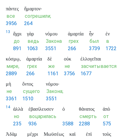
πάντες
ἥμαρτον·
все
согрешили;
3956
264
13
ἄχρι
γὰρ
νόμου
ἁμαρτία
ἦν
ἐν
до
ведь
Закона
грех
был
в
891
1063
3551
266
3739
1722
κόσμῳ,
ἁμαρτία
δὲ
οὐκ
ἐλλογεῖται
мире,
грех
же
не
засчитывается
2889
266
1161
3756
1677
μὴ
ὄντος
νόμου·
не
сущего
Закона;
3361
1510
3551
14
ἀλλὰ
ἐβασίλευσεν
ὁ
θάνατος
ἀπὸ
но
воцарилась
смерть
от
235
936
3588
2288
575
Ἀδὰμ
μέχρι
Μωϋσέως
καὶ
ἐπὶ
τοὺς