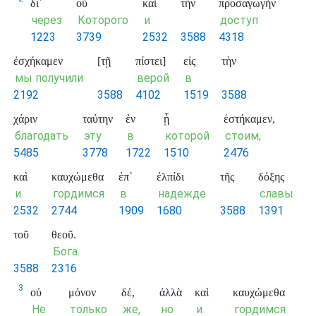
δι᾽
οὗ
καὶ
τὴν
προσαγωγὴν
через
Которого
и
доступ
1223
3739
2532
3588
4318
ἐσχήκαμεν
[τῇ
πίστει]
εἰς
τὴν
мы получили
верой
в
2192
3588
4102
1519
3588
χάριν
ταύτην
ἐν
ᾗ
ἑστήκαμεν,
благодать
эту
в
которой
стоим,
5485
3778
1722
1510
2476
καὶ
καυχώμεθα
ἐπ᾽
ἐλπίδι
τῆς
δόξης
и
гордимся
в
надежде
славы
2532
2744
1909
1680
3588
1391
τοῦ
θεοῦ.
Бога.
3588
2316
3
οὐ
μόνον
δέ,
ἀλλὰ
καὶ
καυχώμεθα
Не
только
же,
но
и
гордимся