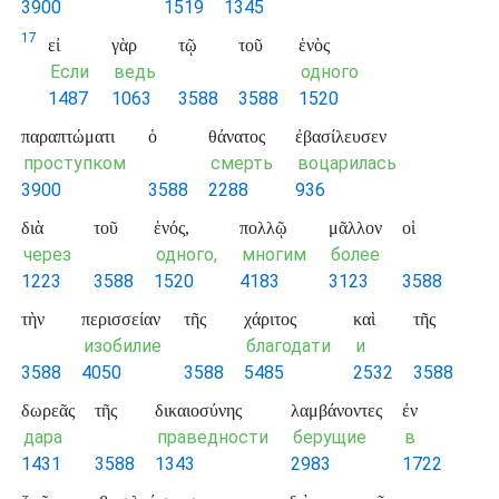
3900
1519
1345
17
εἰ
γὰρ
τῷ
τοῦ
ἑνὸς
Если
ведь
одного
1487
1063
3588
3588
1520
παραπτώματι
ὁ
θάνατος
ἐβασίλευσεν
проступком
смерть
воцарилась
3900
3588
2288
936
διὰ
τοῦ
ἑνός,
πολλῷ
μᾶλλον
οἱ
через
одного,
многим
более
1223
3588
1520
4183
3123
3588
τὴν
περισσείαν
τῆς
χάριτος
καὶ
τῆς
изобилие
благодати
и
3588
4050
3588
5485
2532
3588
δωρεᾶς
τῆς
δικαιοσύνης
λαμβάνοντες
ἐν
дара
праведности
берущие
в
1431
3588
1343
2983
1722