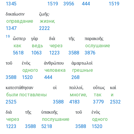
1345
1519
3956
444
1519
δικαίωσιν
ζωῆς·
оправдание
жизни;
1347
2222
19
ὥσπερ
γὰρ
διὰ
τῆς
παρακοῆς
как
ведь
через
ослушание
5618
1063
1223
3588
3876
τοῦ
ἑνὸς
ἀνθρώπου
ἁμαρτωλοὶ
одного
человека
грешные
3588
1520
444
268
κατεστάθησαν
οἱ
πολλοί,
οὕτως
καὶ
были поставлены
многие,
так
и
2525
3588
4183
3779
2532
διὰ
τῆς
ὑπακοῆς
τοῦ
ἑνὸς
через
послушание
одного
1223
3588
5218
3588
1520