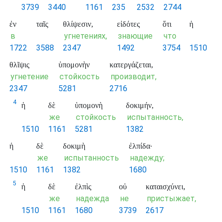
3739
3440
1161
235
2532
2744
ἐν
ταῖς
θλίψεσιν,
εἰδότες
ὅτι
ἡ
в
угнетениях,
знающие
что
1722
3588
2347
1492
3754
1510
θλῖψις
ὑπομονὴν
κατεργάζεται,
угнетение
стойкость
производит,
2347
5281
2716
4
ἡ
δὲ
ὑπομονὴ
δοκιμήν,
же
стойкость
испытанность,
1510
1161
5281
1382
ἡ
δὲ
δοκιμὴ
ἐλπίδα·
же
испытанность
надежду;
1510
1161
1382
1680
5
ἡ
δὲ
ἐλπὶς
οὐ
καταισχύνει,
же
надежда
не
пристыжает,
1510
1161
1680
3739
2617