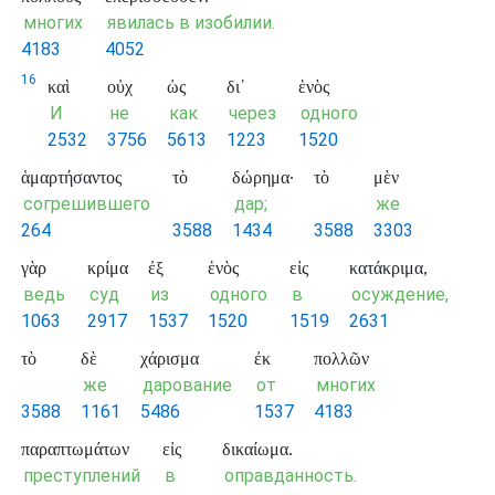
многих
явилась в изобилии.
4183
4052
16
καὶ
οὐχ
ὡς
δι᾽
ἑνὸς
И
не
как
через
одного
2532
3756
5613
1223
1520
ἁμαρτήσαντος
τὸ
δώρημα·
τὸ
μὲν
согрешившего
дар;
же
264
3588
1434
3588
3303
γὰρ
κρίμα
ἐξ
ἑνὸς
εἰς
κατάκριμα,
ведь
суд
из
одного
в
осуждение,
1063
2917
1537
1520
1519
2631
τὸ
δὲ
χάρισμα
ἐκ
πολλῶν
же
дарование
от
многих
3588
1161
5486
1537
4183
παραπτωμάτων
εἰς
δικαίωμα.
преступлений
в
оправданность.