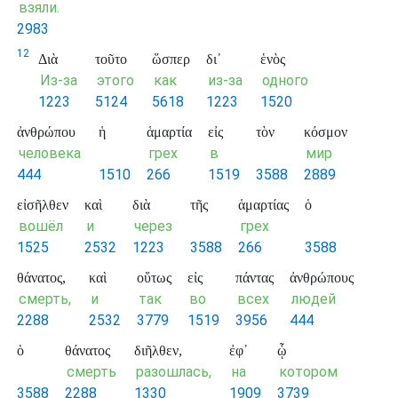
взяли.
2983
12
Διὰ
τοῦτο
ὥσπερ
δι᾽
ἑνὸς
Из-за
этого
как
из-за
одного
1223
5124
5618
1223
1520
ἀνθρώπου
ἡ
ἁμαρτία
εἰς
τὸν
κόσμον
человека
грех
в
мир
444
1510
266
1519
3588
2889
εἰσῆλθεν
καὶ
διὰ
τῆς
ἁμαρτίας
ὁ
вошёл
и
через
грех
1525
2532
1223
3588
266
3588
θάνατος,
καὶ
οὕτως
εἰς
πάντας
ἀνθρώπους
смерть,
и
так
во
всех
людей
2288
2532
3779
1519
3956
444
ὁ
θάνατος
διῆλθεν,
ἐφ᾽
ᾧ
смерть
разошлась,
на
котором
3588
2288
1330
1909
3739