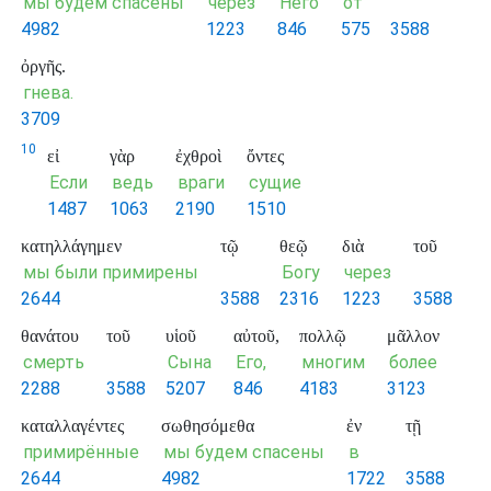
мы будем спасены
через
Него
от
4982
1223
846
575
3588
ὀργῆς.
гнева.
3709
10
εἰ
γὰρ
ἐχθροὶ
ὄντες
Если
ведь
враги
сущие
1487
1063
2190
1510
κατηλλάγημεν
τῷ
θεῷ
διὰ
τοῦ
мы были примирены
Богу
через
2644
3588
2316
1223
3588
θανάτου
τοῦ
υἱοῦ
αὐτοῦ,
πολλῷ
μᾶλλον
смерть
Сына
Его,
многим
более
2288
3588
5207
846
4183
3123
καταλλαγέντες
σωθησόμεθα
ἐν
τῇ
примирённые
мы будем спасены
в
2644
4982
1722
3588