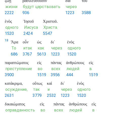
ζωῇ
βασιλεύσουσιν
διὰ
τοῦ
жизни
будут царствовать
через
2222
936
1223
3588
ἑνὸς
Ἰησοῦ
Χριστοῦ.
одного
Иисуса
Христа.
1520
2424
5547
18
Ἄρα
οὖν
ὡς
δι᾽
ἑνὸς
То
итак
как
через
одного
686
3767
5613
1223
1520
παραπτώματος
εἰς
πάντας
ἀνθρώπους
εἰς
преступление
во
всех
людей
в
3900
1519
3956
444
1519
κατάκριμα,
οὕτως
καὶ
δι᾽
ἑνὸς
осуждение,
так
и
через
одного
2631
3779
2532
1223
1520
δικαιώματος
εἰς
πάντας
ἀνθρώπους
εἰς
оправданность
во
всех
людей
в