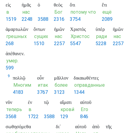
εἰς
ἡμᾶς
ὁ
θεὸς
ὅτι
ἔτι
в
нас
Бог
потому что
ещё
1519
2248
3588
2316
3754
2089
ἁμαρτωλῶν
ὄντων
ἡμῶν
Χριστὸς
ὑπὲρ
ἡμῶν
грешных
сущих
нас
Христос
ради
нас
268
1510
2257
5547
5228
2257
ἀπέθανεν.
умер.
599
9
πολλῷ
οὖν
μᾶλλον
δικαιωθέντες
Многим
итак
более
оправданные
4183
3767
3123
1344
νῦν
ἐν
τῷ
αἵματι
αὐτοῦ
теперь
в
крови́
Его
3568
1722
3588
129
846
σωθησόμεθα
δι᾽
αὐτοῦ
ἀπὸ
τῆς