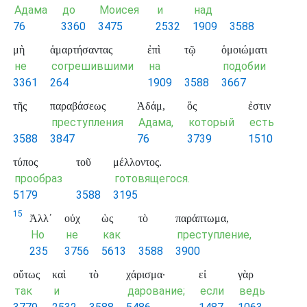
Адама
до
Моисея
и
над
76
3360
3475
2532
1909
3588
μὴ
ἁμαρτήσαντας
ἐπὶ
τῷ
ὁμοιώματι
не
согрешившими
на
подобии
3361
264
1909
3588
3667
τῆς
παραβάσεως
Ἀδάμ,
ὅς
ἐστιν
преступления
Адама,
который
есть
3588
3847
76
3739
1510
τύπος
τοῦ
μέλλοντος.
прообраз
готовящегося.
5179
3588
3195
15
Ἀλλ᾽
οὐχ
ὡς
τὸ
παράπτωμα,
Но
не
как
преступление,
235
3756
5613
3588
3900
οὕτως
καὶ
τὸ
χάρισμα·
εἰ
γὰρ
так
и
дарование;
если
ведь