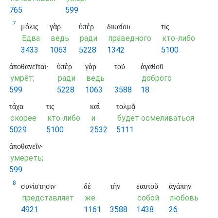
765
599
7
μόλις
γὰρ
ὑπὲρ
δικαίου
τις
Едва
ведь
ради
праведного
кто-либо
3433
1063
5228
1342
5100
ἀποθανεῖται·
ὑπὲρ
γὰρ
τοῦ
ἀγαθοῦ
умрёт;
ради
ведь
доброго
599
5228
1063
3588
18
τάχα
τις
καὶ
τολμᾷ
скорее
кто-либо
и
будет осмеливаться
5029
5100
2532
5111
ἀποθανεῖν·
умереть;
599
8
συνίστησιν
δὲ
τὴν
ἑαυτοῦ
ἀγάπην
представляет
же
собой
любовь
4921
1161
3588
1438
26