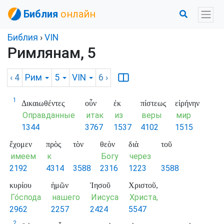
Библия
онлайн
Библия
›
VIN
Римлянам, 5
‹ 4
Рим
5
VIN
6
›
1
Δικαιωθέντες
οὖν
ἐκ
πίστεως
εἰρήνην
Оправданные
итак
из
веры
мир
1344
3767
1537
4102
1515
ἔχομεν
πρὸς
τὸν
θεὸν
διὰ
τοῦ
имеем
к
Богу
через
2192
4314
3588
2316
1223
3588
κυρίου
ἡμῶν
Ἰησοῦ
Χριστοῦ,
Го́спода
нашего
Иисуса
Христа,
2962
2257
2424
5547
2