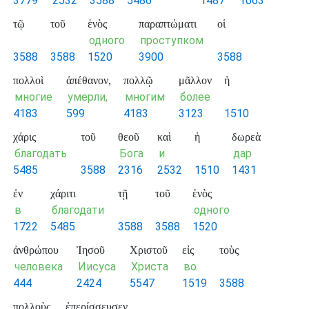
3779
2532
3588
5486
1487
1063
τῷ
τοῦ
ἑνὸς
παραπτώματι
οἱ
одного
проступком
3588
3588
1520
3900
3588
πολλοὶ
ἀπέθανον,
πολλῷ
μᾶλλον
ἡ
многие
умерли,
многим
более
4183
599
4183
3123
1510
χάρις
τοῦ
θεοῦ
καὶ
ἡ
δωρεὰ
благодать
Бога
и
дар
5485
3588
2316
2532
1510
1431
ἐν
χάριτι
τῇ
τοῦ
ἑνὸς
в
благодати
одного
1722
5485
3588
3588
1520
ἀνθρώπου
Ἰησοῦ
Χριστοῦ
εἰς
τοὺς
человека
Иисуса
Христа
во
444
2424
5547
1519
3588
πολλοὺς
ἐπερίσσευσεν.