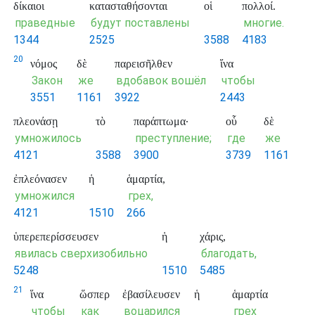
δίκαιοι
κατασταθήσονται
οἱ
πολλοί.
праведные
будут поставлены
многие.
1344
2525
3588
4183
20
νόμος
δὲ
παρεισῆλθεν
ἵνα
Закон
же
вдобавок вошёл
чтобы
3551
1161
3922
2443
πλεονάσῃ
τὸ
παράπτωμα·
οὗ
δὲ
умножилось
преступление;
где
же
4121
3588
3900
3739
1161
ἐπλεόνασεν
ἡ
ἁμαρτία,
умножился
грех,
4121
1510
266
ὑπερεπερίσσευσεν
ἡ
χάρις,
явилась сверхизобильно
благодать,
5248
1510
5485
21
ἵνα
ὥσπερ
ἐβασίλευσεν
ἡ
ἁμαρτία
чтобы
как
воцарился
грех