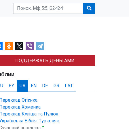
ПОДДЕРЖАТЬ ДЕНЬГАМИ
иблии
RU
BY
UA
EN
DE
GR
LAT
Переклад Огієнка
Переклад Хоменка
Переклад Куліша та Пулюя
Українська Біблія. Турконяк
●
Сучасний переклад