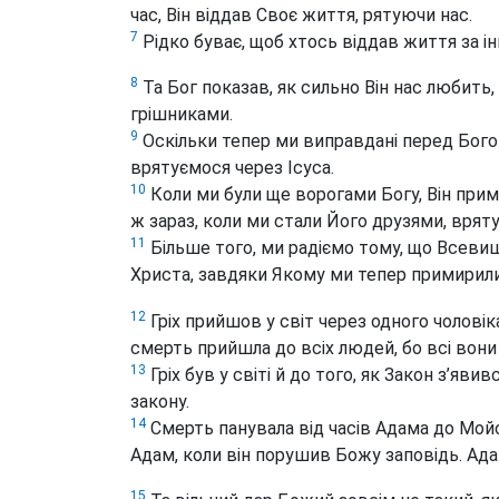
час, Він віддав Своє життя, рятуючи нас.
7
Рідко буває, щоб хтось віддав життя за і
8
Та Бог показав, як сильно Він нас любить
грішниками.
9
Оскільки тепер ми виправдані перед Бого
врятуємося через Ісуса.
10
Коли ми були ще ворогами Богу, Він при
ж зараз, коли ми стали Його друзями, вря
11
Більше того, ми радіємо тому, що Всевиш
Христа, завдяки Якому ми тепер примирили
12
Гріх прийшов у світ через одного чоловіка
смерть прийшла до всіх людей, бо всі вони
13
Гріх був у світі й до того, як Закон з’яви
закону.
14
Смерть панувала від часів Адама до Мойсе
Адам, коли він порушив Божу заповідь. Ада
15