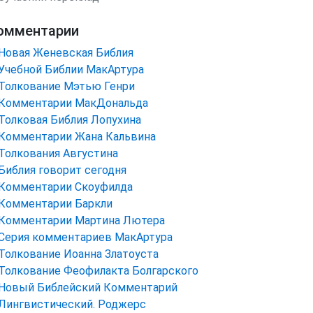
омментарии
Новая Женевская Библия
Учебной Библии МакАртура
Толкование Мэтью Генри
Комментарии МакДональда
Толковая Библия Лопухина
Комментарии Жана Кальвина
Толкования Августина
Библия говорит сегодня
Комментарии Скоуфилда
Комментарии Баркли
Комментарии Мартина Лютера
Серия комментариев МакАртура
Толкование Иоанна Златоуста
Толкование Феофилакта Болгарского
Новый Библейский Комментарий
Лингвистический. Роджерс