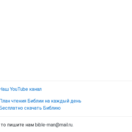
Наш YouTube канал
План чтения Библии на каждый день
Бесплатно скачать Библию
, то пишите нам
bible-man@mail.ru
.