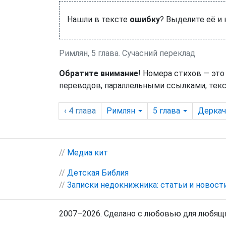
Нашли в тексте
ошибку
? Выделите её и
Римлян, 5 глава. Сучасний переклад
Обратите внимание
! Номера стихов — это
переводов, параллельными ссылками, текс
‹ 4
глава
Римлян
5
глава
Деркач
//
Медиа кит
//
Детская Библия
//
Записки недокнижника: статьи и новост
2007–2026. Сделано с любовью для любящи