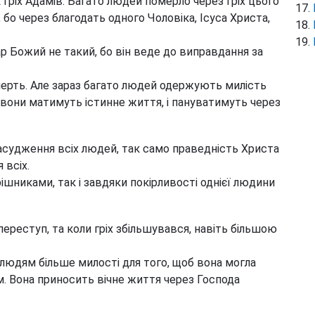
 гріх Адамів. Багато людей померло через гріх цього
 бо через благодать одного Чоловіка, Ісуса Христа,
ар Божий не такий, бо він веде до виправдання за
мерть. Але зараз багато людей одержують милість
 вони матимуть істинне життя, і пануватимуть через
судження всіх людей, так само праведність Христа
 всіх.
рішниками, так і завдяки покірливості однієї людини
ереступ, та коли гріх збільшувався, навіть більшою
 людям більше милості для того, щоб вона могла
. Вона приносить вічне життя через Господа