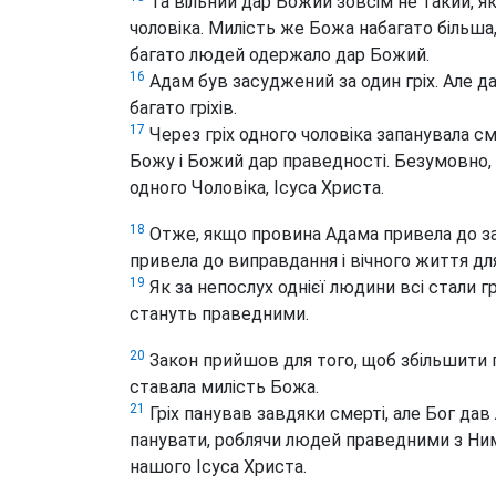
Та вільний дар Божий зовсім не такий, як
чоловіка. Милість же Божа набагато більша,
багато людей одержало дар Божий.
16
Адам був засуджений за один гріх. Але д
багато гріхів.
17
Через гріх одного чоловіка запанувала с
Божу і Божий дар праведності. Безумовно,
одного Чоловіка, Ісуса Христа.
18
Отже, якщо провина Адама привела до за
привела до виправдання і вічного життя для
19
Як за непослух однієї людини всі стали г
стануть праведними.
20
Закон прийшов для того, щоб збільшити п
ставала милість Божа.
21
Гріх панував завдяки смерті, але Бог дав
панувати, роблячи людей праведними з Ним
нашого Ісуса Христа.