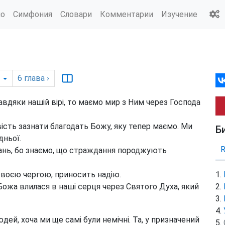
ио
Симфония
Словари
Комментарии
Изучение
6
глава
›
вдяки нашій вірі, то маємо мир
з Ним через Господа
ість зазнати благодать Божу, яку тепер маємо. Ми
Б
дньої.
дань, бо знаємо, що страждання породжують
 своєю чергою, приносить надію.
 Божа влилася в наші серця через Святого Духа, який
дей, хоча ми ще самі були немічні. Та, у призначений