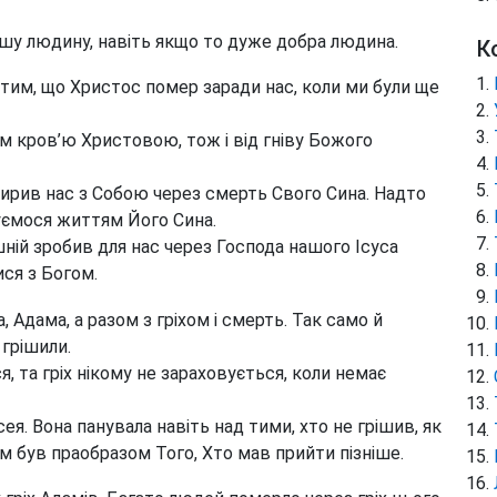
ншу людину, навіть якщо то дуже добра людина.
К
, тим, що Христос помер заради нас, коли ми були ще
м кров’ю Христовою, тож і від гніву Божого
мирив нас з Собою через смерть Свого Сина. Надто
туємося життям Його Сина.
ній зробив для нас через Господа нашого Ісуса
ся з Богом.
, Адама, а разом з гріхом і смерть. Так само й
 грішили.
вся, та гріх нікому не зараховується, коли немає
я. Вона панувала навіть над тими, хто не грішив, як
м був праобразом Того, Хто мав прийти пізніше.