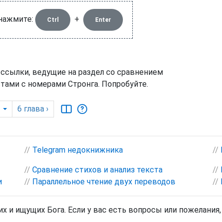
 нажмите:
+
Ctrl
Enter
 ссылки, ведущие на раздел со сравнением
тами с номерами Стронга. Попробуйте.
6
глава
›
//
Telegram недокнижника
//
//
Сравнение стихов и анализ текста
//
и
//
Параллельное чтение двух переводов
//
х и ищущих Бога. Если у вас есть вопросы или пожелания