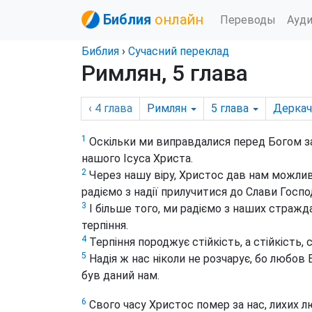
Библия
онлайн
Переводы
Ауд
Библия
›
Сучасний переклад
Римлян, 5 глава
‹ 4
глава
Римлян
5
глава
Деркач
1
Оскільки ми виправдалися перед Богом за
нашого Ісуса Христа.
2
Через нашу віру, Христос дав нам можлив
радіємо з надії прилучитися до Слави Госпо
3
І більше того, ми радіємо з наших страж
терпіння.
4
Терпіння породжує стійкість, а стійкість,
5
Надія ж нас ніколи не розчарує, бо любов
був даний нам.
6
Свого часу Христос помер за нас, лихих лю