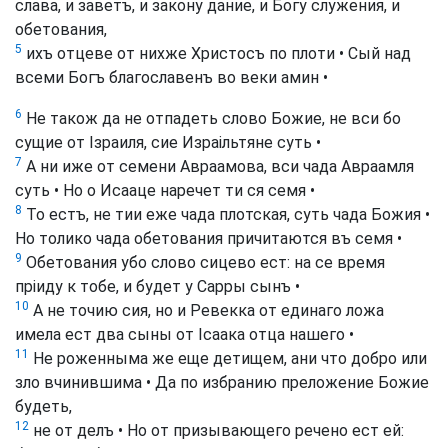
слава, и заветъ, и закону дание, и Богу служения, и
обетования,
5
ихъ отцеве от нихже Христосъ по плоти • Сый над
всеми Богъ благославенъ во веки амин •
6
Не також да не отпадеть слово Божие, не вси бо
сущие от Ізраиля, сие Израільтяне суть •
7
А ни иже от семени Авраамова, вси чада Авраамля
суть • Но о Исааце наречет ти ся семя •
8
То естъ, не тии еже чада плотская, суть чада Божия •
Но толико чада обетования причитаются въ семя •
9
Обетования убо слово сицево ест: на се время
пріиду к тобе, и будет у Сарры сынъ •
10
А не точию сия, но и Ревекка от единаго ложа
имела ест два сыны от Ісаака отца нашего •
11
Не роженныма же еще детищем, ани что добро или
зло вчинившима • Да по избранию преложение Божие
будеть,
12
не от делъ • Но от призывающего речено ест ей: