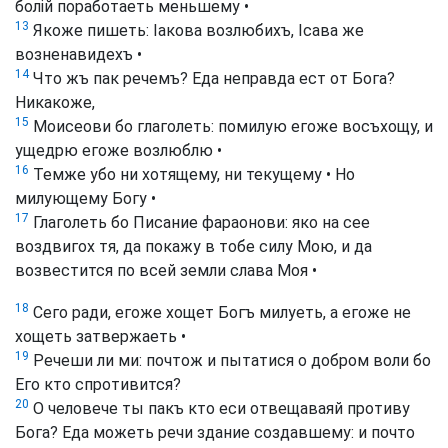
болій поработаеть меньшему •
13
Якоже пишеть: Іакова возлюбихъ, Ісава же
возненавидехъ •
14
Что жъ пак речемъ? Еда неправда ест от Бога?
Никакоже,
15
Моисеови бо глаголеть: помилую егоже восъхощу, и
ущедрю егоже возлюблю •
16
Темже убо ни хотящему, ни текущему • Но
милующему Богу •
17
Глаголеть бо Писание фараонови: яко на сее
воздвигох тя, да покажу в тобе силу Мою, и да
возвестится по всей земли слава Моя •
18
Сего ради, егоже хощет Богъ милуеть, а егоже не
хощеть затвержаеть •
19
Речеши ли ми: почтож и пытатися о добром воли бо
Его кто спротивится?
20
О человече ты пакъ кто еси отвещаваяй противу
Бога? Еда можеть речи здание создавшему: и почто