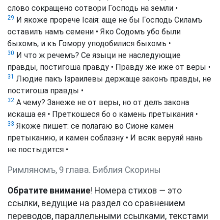
слово сокращено сотвори Господь на земли •
29
И якоже прорече Ісаія: аще не бы Господь Силамъ
оставилъ намъ семени • Яко Содомъ убо были
быхомъ, и къ Гомору уподобилися быхомъ •
30
И что ж речемъ? Се языци не наследующие
правды, постигоша правду • Правду же иже от веры •
31
Людие пакъ Ізраилевы держаще законъ правды, не
постигоша правды •
32
А чему? Занеже не от веры, но от делъ закона
искаша ея • Преткошеся бо о камень претыкания •
33
Якоже пишет: се полагаю во Сионе камен
претыканию, и камен соблазну • И всяк веруяй нань
не постыдится •
Римляномъ, 9 глава. Библия Скорины
Обратите внимание
! Номера стихов — это
ссылки, ведущие на раздел со сравнением
переводов, параллельными ссылками, текстами