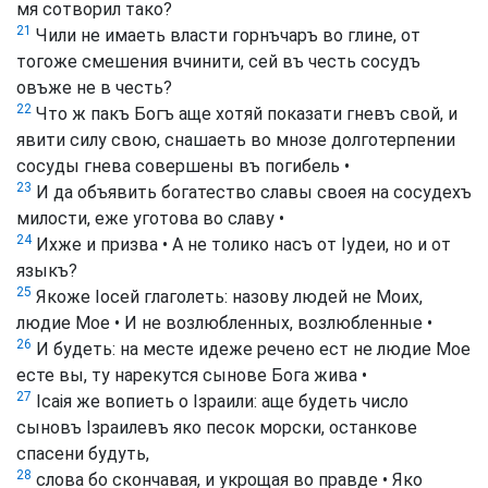
мя сотворил тако?
21
Чили не имаеть власти горнъчаръ во глине, от
тогоже смешения вчинити, сей въ честь сосудъ
овъже не в честь?
22
Что ж пакъ Богъ аще хотяй показати гневъ свой, и
явити силу свою, снашаеть во мнозе долготерпении
сосуды гнева совершены въ погибель •
23
И да объявить богатество славы своея на сосудехъ
милости, еже уготова во славу •
24
Ихже и призва • А не толико насъ от Іудеи, но и от
языкъ?
25
Якоже Іосей глаголеть: назову людей не Моих,
людие Мое • И не возлюбленных, возлюбленные •
26
И будеть: на месте идеже речено ест не людие Мое
есте вы, ту нарекутся сынове Бога жива •
27
Ісаія же вопиеть о Ізраили: аще будеть число
сыновъ Ізраилевъ яко песок морски, останкове
спасени будуть,
28
слова бо скончавая, и укрощая во правде • Яко