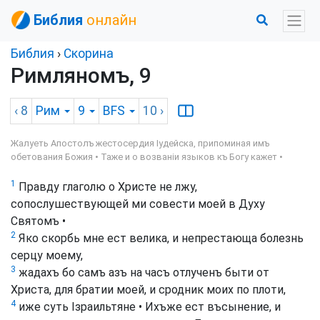
Библия
онлайн
Библия
›
Скорина
Римляномъ, 9
‹ 8
Рим
9
BFS
10
›
Жалуеть Апостолъ жестосердия Іудейска, припоминая имъ
обетования Божия • Таже и о возваніи языков къ Богу кажет •
1
Правду глаголю о Христе не лжу,
сопослушествующей ми совести моей в Духу
Святомъ •
2
Яко скорбь мне ест велика, и непрестающа болезнь
серцу моему,
3
жадахъ бо самъ азъ на часъ отлученъ быти от
Христа, для братии моей, и сродник моих по плоти,
4
иже суть Ізраильтяне • Ихъже ест въсынение, и