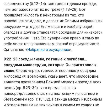
человечеству (5:12−14); все грешат делом прежде,
чем Бог ожесточит их во грехе (1:18−28). Бог
проявляет милость к некоторым из тех, кто
произошел от Адама, и делает их Своими избранными
сосудами — это дар Его милости и изобилующей
благодати; другие становятся сосудами для «низкого»
употребления — это Его суверенное право и само по
себе является проявлением полной справедливости.
См. статью «
Избрание и осуждение
».
9:22−23 сосуды гнева, готовые к погибели...
сосудами милосердия, которые Он приготовил к
славе.
Слово «приготовил», отнесенное к сосудам
милосердия, возможно, указывает, что милосердие
является проявлением Божией милости прежде всех
веков (ср. 8:29−30), в то время как гнев
непосредственно связан с настоящим нечестием и
беззаконием (ср. 1:18−32). Разница между избранным
и отверженным не заключена в самом их существе