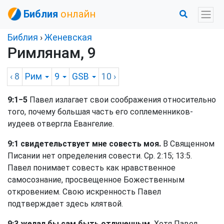
Библия
онлайн
Библия
›
Женевская
Римлянам, 9
‹ 8
Рим
9
GSB
10
›
9:1−5
Павел излагает свои соображения относительно
того, почему большая часть его соплеменников-
иудеев отвергла Евангелие.
9:1 свидетельствует мне совесть моя.
В Священном
Писании нет определения совести. Ср. 2:15; 13:5.
Павел понимает совесть как нравственное
самосознание, просвещенное Божественным
откровением. Свою искренность Павел
подтверждает здесь клятвой.
9:3 желал бы сам быть отлученным.
Хотя Павел