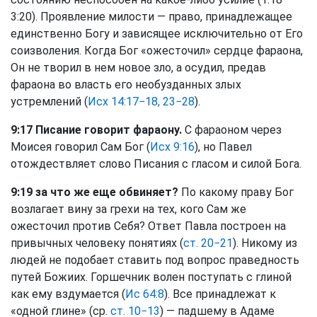
3:20). Проявление милости — право, принадлежащее
единственно Богу и зависящее исключительно от Его
соизволения. Когда Бог «ожесточил» сердце фараона,
Он не творил в нем новое зло, а осудил, предав
фараона во власть его необузданных злых
устремлений (
Исх 14:17−18, 23−28
).
9:17 Писание говорит фараону.
С фараоном через
Моисея говорил Сам Бог (
Исх 9:16
), но Павел
отождествляет слово Писания с гласом и силой Бога.
9:19 за что же еще обвиняет?
По какому праву Бог
возлагает вину за грехи на тех, кого Сам же
ожесточил против Себя? Ответ Павла построен на
привычных человеку понятиях (
ст. 20−21
). Никому из
людей не подобает ставить под вопрос праведность
путей Божиих. Горшечник волен поступать с глиной
как ему вздумается (
Ис 64:8
). Все принадлежат к
«одной глине» (ср.
ст. 10−13
) — падшему в Адаме