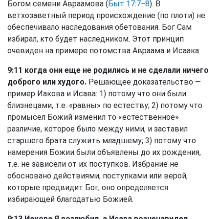
Богом семени Авраамова (
Быт 17:7−8
). В
ветхозаветный период происхождение (по плоти) не
обеспечивало наследования обетования. Бог Сам
избирал, кто будет наследником. Этот принцип
очевиден на примере потомства Авраама и Исаака.
9:11 когда они еще не родились и не сделали ничего
доброго или худого.
Решающее доказательство —
пример Иакова и Исава: 1) потому что они были
близнецами, т.е. «равны» по естеству; 2) потому что
промысел Божий изменил то «естественное»
различие, которое было между ними, и заставил
старшего брата служить младшему; 3) потому что
намерения Божии были объявлены до их рождения,
т.е. не зависели от их поступков. Избрание не
обосновано действиями, поступками или верой,
которые предвидит Бог; оно определяется
избирающей благодатью Божией.
9:13 Иакова Я возлюбил, а Исава возненавидел.