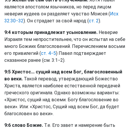
является апостолом язычников, но перед лицом
неверия иудеев он разделяет чувство Моисея (
Исх
32:30−32
). Он страдает за свой народ (
ст. 2
).
9:4 которым принадлежат усыновление.
Неверие
Израиля тем непростительнее, что он испытал на себе
много Божиих благословений. Перечислением восьми
его привилегий (
ст. 4−5
) Павел подтверждает
сказанное ранее (см. 3:1−2).
9:5 Христос... сущий над всем Бог, благословенный
во веки.
Такой перевод, утверждающий Божество
Христа, является наиболее естественной передачей
греческого оригинала. Однако возможны варианты:
«Христос, сущий над всеми. Богу благословение во
веки». Или: «Христос, Сущий над всем Бог, да будет
благословен во веки».
9:6 слово Божие.
Т.е. Его завет и намерение быть