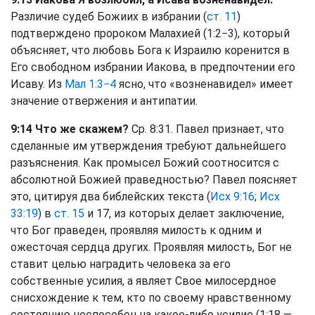
Различие судеб Божиих в избрании (
ст. 11
)
подтверждено пророком Малахией (1:2−3), который
объясняет, что любовь Бога к Израилю коренится в
Его свободном избрании Иакова, в предпочтении его
Исаву. Из
Мал 1:3−4
ясно, что «возненавидел» имеет
значение отвержения и антипатии.
9:14 Что же скажем?
Ср. 8:31. Павел признает, что
сделанные им утверждения требуют дальнейшего
разъяснения. Как промысел Божий соотносится с
абсолютной Божией праведностью? Павел поясняет
это, цитируя два библейских текста (
Исх 9:16
;
Исх
33:19
) в
ст. 15
и 17, из которых делает заключение,
что Бог праведен, проявляя милость к одним и
ожесточая сердца других. Проявляя милость, Бог не
ставит целью наградить человека за его
собственные усилия, а являет Свое милосердное
снисхождение к тем, кто по своему нравственному
состоянию неспособен на какое-либо усилие (1:18 —