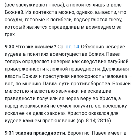
(все заслуживают гнева), а покоится лишь в воле
Божией. Из контекста можно, однако, вывести, что
сосуды, готовые к погибели, подвергаются гневу,
который является справедливым возмездием за
грех.
9:30 Что же скажем?
Ср.
ст. 14
. Объяснив неверие
иудеев в понятиях всемогущества Божия, Павел
теперь определяет неверие как следствие пагубной
приверженности к ложной праведности. Державная
власть Божия и преступная непокорность человека —
вот, по мнению Павла, суть противоборства. Божией
милостью и властью язычники, не искавшие
праведности получили ее через веру во Христа, а
народ израильский не сумел получить ее, поскольку
искал ее «в делах закона». Христос оказался для
иудеев камнем преткновения (ср. 8:14; 28:16).
9:31 закона праведности.
Вероятно, Павел имеет в