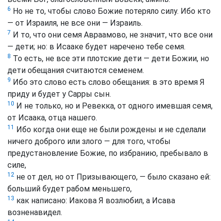
6
Но не то, чтобы слово Божие потеряло силу. Ибо кто
— от Израиля, не все они — Израиль.
7
И то, что они семя Авраамово, не значит, что все они
— дети; но: в Исааке будет наречено тебе семя.
8
То есть, не все эти плотские дети — дети Божии, но
дети обещания считаются семенем.
9
Ибо это слово есть слово обещания: в это время Я
приду и будет у Сарры сын.
10
И не только, но и Ревекка, от одного имевшая семя,
от Исаака, отца нашего.
11
Ибо когда они еще не были рождены и не сделали
ничего доброго или злого — для того, чтобы
предустановление Божие, по избранию, пребывало в
силе,
12
не от дел, но от Призывающего, — было сказано ей:
больший будет рабом меньшего,
13
как написано: Иакова Я возлюбил, а Исава
возненавидел.