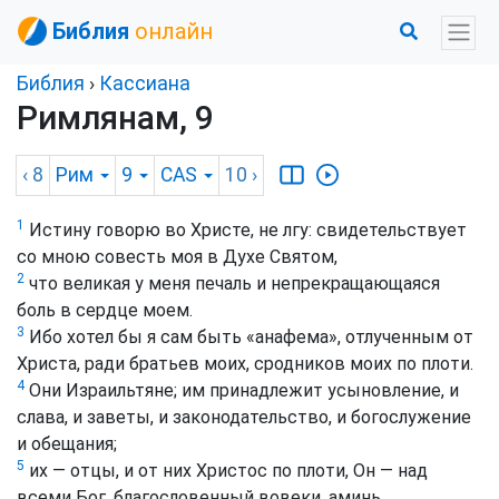
Библия
онлайн
Библия
›
Кассиана
Римлянам, 9
‹ 8
Рим
9
CAS
10
›
1
Истину говорю во Христе, не лгу: свидетельствует
со мною совесть моя в Духе Святом,
2
что великая у меня печаль и непрекращающаяся
боль в сердце моем.
3
Ибо хотел бы я сам быть «анафема», отлученным от
Христа, ради братьев моих, сродников моих по плоти.
4
Они Израильтяне; им принадлежит усыновление, и
слава, и заветы, и законодательство, и богослужение
и обещания;
5
их — отцы, и от них Христос по плоти, Он — над
всеми Бог, благословенный вовеки, аминь.