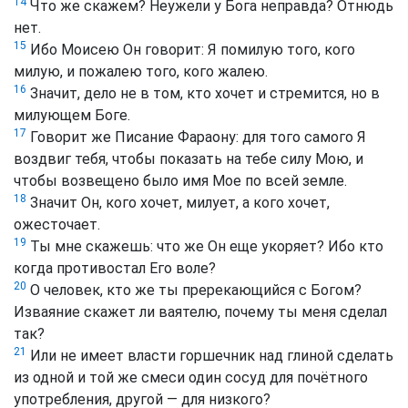
14
Что же скажем? Неужели у Бога неправда? Отнюдь
нет.
15
Ибо Моисею Он говорит: Я помилую того, кого
милую, и пожалею того, кого жалею.
16
Значит, дело не в том, кто хочет и стремится, но в
милующем Боге.
17
Говорит же Писание Фараону: для того самого Я
воздвиг тебя, чтобы показать на тебе силу Мою, и
чтобы возвещено было имя Мое по всей земле.
18
Значит Он, кого хочет, милует, а кого хочет,
ожесточает.
19
Ты мне скажешь: что же Он еще укоряет? Ибо кто
когда противостал Его воле?
20
О человек, кто же ты пререкающийся с Богом?
Изваяние скажет ли ваятелю, почему ты меня сделал
так?
21
Или не имеет власти горшечник над глиной сделать
из одной и той же смеси один сосуд для почётного
употребления, другой — для низкого?