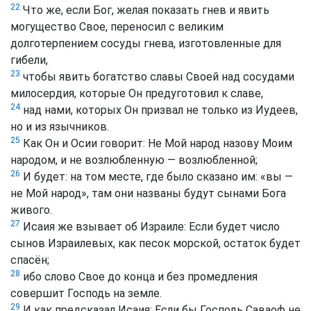
22
Что же, если Бог, желая показать гнев и явить
могущество Свое, переносил с великим
долготерпением сосуды гнева, изготовленные для
гибели,
23
чтобы явить богатство славы Своей над сосудами
милосердия, которые Он предуготовил к славе,
24
над нами, которых Он призвал не только из Иудеев,
но и из язычников.
25
Как Он и Осии говорит: Не Мой народ назову Моим
народом, и не возлюбленную — возлюбленной;
26
И будет: на том месте, где было сказано им: «вы —
не Мой народ», там они названы будут сынами Бога
живого.
27
Исаия же взывает об Израиле: Если будет число
сынов Израилевых, как песок морской, остаток будет
спасён;
28
ибо слово Свое до конца и без промедления
совершит Господь на земле.
29
И как предсказал Исаия: Если бы Господь Саваоф не