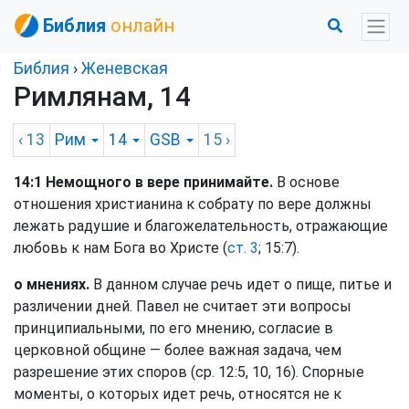
Библия
онлайн
Библия
›
Женевская
Римлянам, 14
‹ 13
Рим
14
GSB
15
›
14:1 Немощного в вере принимайте.
В основе
отношения христианина к собрату по вере должны
лежать радушие и благожелательность, отражающие
любовь к нам Бога во Христе (
ст. 3
; 15:7).
о мнениях.
В данном случае речь идет о пище, питье и
различении дней. Павел не считает эти вопросы
принципиальными, по его мнению, согласие в
церковной общине — более важная задача, чем
разрешение этих споров (ср. 12:5, 10, 16). Спорные
моменты, о которых идет речь, относятся не к