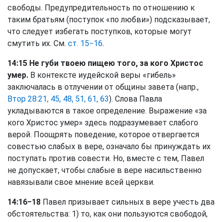
свободы. Предупредительность по отношению к
таким братьям (поступок «по любви») подсказывает,
что следует избегать поступков, которые могут
смутить их. См.
ст. 15−16
.
14:15 Не губи твоею пищею того, за кого Христос
умер.
В контексте иудейской веры «гибель»
заключалась в отлучении от общины завета (напр.,
Втор 28:21, 45, 48, 51, 61, 63
). Слова Павла
укладываются в такое определение. Выражение «за
кого Христос умер» здесь подразумевает слабого
верой. Поощрять поведение, которое отвергается
совестью слабых в вере, означало бы принуждать их
поступать против совести. Но, вместе с тем, Павел
не допускает, чтобы слабые в вере насильственно
навязывали свое мнение всей церкви.
14:16−18
Павел призывает сильных в вере учесть два
обстоятельства: 1) то, как они пользуются свободой,