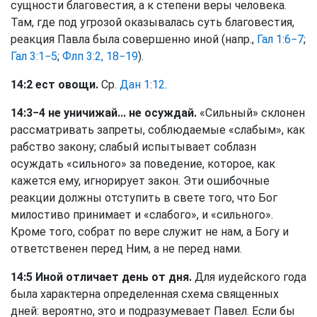
сущности благовестия, а к степени веры человека.
Там, где под угрозой оказывалась суть благовестия,
реакция Павла была совершенно иной (напр.,
Гал 1:6−7
;
Гал 3:1−5
;
Флп 3:2, 18−19
).
14:2 ест овощи.
Ср.
Дан 1:12
.
14:3−4 не уничижай... не осуждай.
«Сильный» склонен
рассматривать запреты, соблюдаемые «слабым», как
рабство закону; слабый испытывает соблазн
осуждать «сильного» за поведение, которое, как
кажется ему, игнорирует закон. Эти ошибочные
реакции должны отступить в свете того, что Бог
милостиво принимает и «слабого», и «сильного».
Кроме того, собрат по вере служит не нам, а Богу и
ответственен перед Ним, а не перед нами.
14:5 Иной отличает день от дня.
Для иудейского года
была характерна определенная схема священных
дней: вероятно, это и подразумевает Павел. Если бы