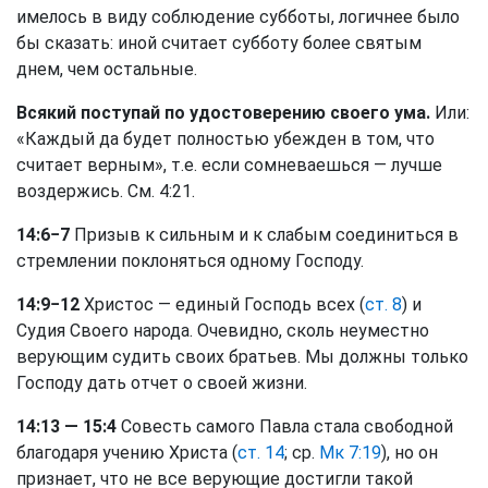
имелось в виду соблюдение субботы, логичнее было
бы сказать: иной считает субботу более святым
днем, чем остальные.
Всякий поступай по удостоверению своего ума.
Или:
«Каждый да будет полностью убежден в том, что
считает верным», т.е. если сомневаешься — лучше
воздержись. См. 4:21.
14:6−7
Призыв к сильным и к слабым соединиться в
стремлении поклоняться одному Господу.
14:9−12
Христос — единый Господь всех (
ст. 8
) и
Судия Своего народа. Очевидно, сколь неуместно
верующим судить своих братьев. Мы должны только
Господу дать отчет о своей жизни.
14:13 — 15:4
Совесть самого Павла стала свободной
благодаря учению Христа (
ст. 14
; ср.
Мк 7:19
), но он
признает, что не все верующие достигли такой