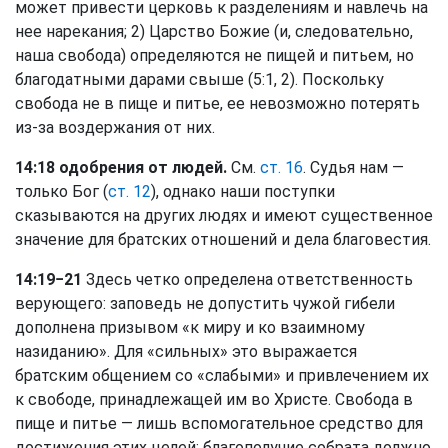
может привести церковь к разделениям и навлечь на
нее нарекания; 2) Царство Божие (и, следовательно,
наша свобода) определяются не пищей и питьем, но
благодатными дарами свыше (5:1, 2). Поскольку
свобода не в пище и питье, ее невозможно потерять
из-за воздержания от них.
14:18 одобрения от людей.
См.
ст. 16
. Судья нам —
только Бог (
ст. 12
), однако наши поступки
сказываются на других людях и имеют существенное
значение для братских отношений и дела благовестия.
14:19−21
Здесь четко определена ответственность
верующего: заповедь не допустить чужой гибели
дополнена призывом «к миру и ко взаимному
назиданию». Для «сильных» это выражается
братским общением со «слабыми» и привлечением их
к свободе, принадлежащей им во Христе. Свобода в
пище и питье — лишь вспомогательное средство для
достижения этих целей; благополучие собрата должно