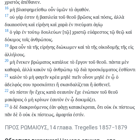
χριστὸς ἀπέθανεν.
16
μὴ βλασφημείσθω οὖν ὑμῶν τὸ ἀγαθόν.
17
οὐ γάρ ἐστιν ἡ βασιλεία τοῦ θεοῦ βρῶσις καὶ πόσις, ἀλλὰ
δικαιοσύνη καὶ εἰρήνη καὶ χαρὰ ἐν πνεύματι ἁγίῳ
18
ὁ γὰρ ἐν τούτῳ δουλεύων [τῷ] χριστῷ εὐάρεστος τῷ θεῷ καὶ
δόκιμος τοῖς ἀνθρώποις.
19
ἄρα οὖν τὰ τῆς εἰρήνης διώκωμεν καὶ τὰ τῆς οἰκοδομῆς τῆς εἰς
ἀλλήλους.
20
μὴ ἕνεκεν βρώματος κατάλυε τὸ ἔργον τοῦ θεοῦ. πάντα μὲν
καθαρά, ἀλλὰ κακὸν τῷ ἀνθρώπῳ τῷ διὰ προσκόμματος ἐσθίοντι
21
καλὸν τὸ μὴ φαγεῖν κρέα μηδὲ πιεῖν οἶνον μηδὲ ἐν ᾧ ὁ
ἀδελφός σου προσκόπτει ἢ σκανδαλίζεται ἢ ἀσθενεῖ.
22
σὺ πίστιν ἣν ἔχεις κατὰ σεαυτὸν ἔχε ἐνώπιον τοῦ θεοῦ
μακάριος ὁ μὴ κρίνων ἑαυτὸν ἐν ᾧ δοκιμάζει.
23
ὁ δὲ διακρινόμενος ἐὰν φάγῃ κατακέκριται, ὅτι οὐκ ἐκ πίστεως
πᾶν δὲ ὃ οὐκ ἐκ πίστεως, ἁμαρτία ἐστίν.
ΠΡΟΣ ΡΩΜΑΙΟΥΣ, 14 глава. Tregelles 1857−1879