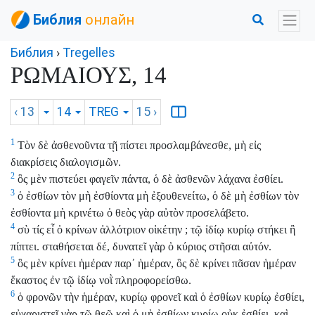
Библия
онлайн
Библия
›
Tregelles
ΡΩΜΑΙΟΥΣ, 14
‹ 13
14
TREG
15
›
1
Τὸν δὲ ἀσθενοῦντα τῇ πίστει προσλαμβάνεσθε, μὴ εἰς
διακρίσεις διαλογισμῶν.
2
ὃς μὲν πιστεύει φαγεῖν πάντα, ὁ δὲ ἀσθενῶν λάχανα ἐσθίει.
3
ὁ ἐσθίων τὸν μὴ ἐσθίοντα μὴ ἐξουθενείτω, ὁ δὲ μὴ ἐσθίων τὸν
ἐσθίοντα μὴ κρινέτω ὁ θεὸς γὰρ αὐτὸν προσελάβετο.
4
σὺ τίς εἶ ὁ κρίνων ἀλλότριον οἰκέτην ; τῷ ἰδίῳ κυρίῳ στήκει ἢ
πίπτει. σταθήσεται δέ, δυνατεῖ γὰρ ὁ κύριος στῆσαι αὐτόν.
5
ὃς μὲν κρίνει ἡμέραν παρ᾽ ἡμέραν, ὃς δὲ κρίνει πᾶσαν ἡμέραν
ἕκαστος ἐν τῷ ἰδίῳ νοῒ πληροφορείσθω.
6
ὁ φρονῶν τὴν ἡμέραν, κυρίῳ φρονεῖ καὶ ὁ ἐσθίων κυρίῳ ἐσθίει,
εὐχαριστεῖ γὰρ τῷ θεῷ καὶ ὁ μὴ ἐσθίων κυρίῳ οὐκ ἐσθίει, καὶ