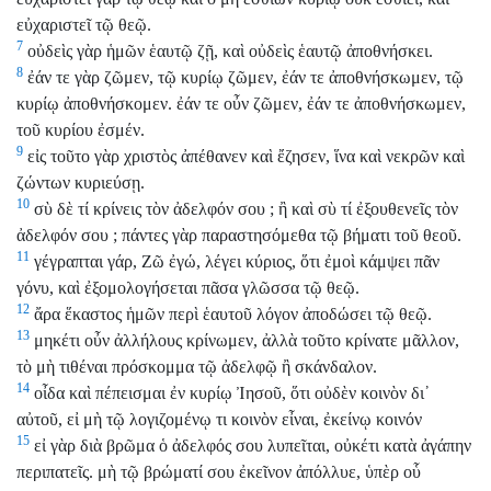
εὐχαριστεῖ τῷ θεῷ.
7
οὐδεὶς γὰρ ἡμῶν ἑαυτῷ ζῇ, καὶ οὐδεὶς ἑαυτῷ ἀποθνήσκει.
8
ἐάν τε γὰρ ζῶμεν, τῷ κυρίῳ ζῶμεν, ἐάν τε ἀποθνήσκωμεν, τῷ
κυρίῳ ἀποθνήσκομεν. ἐάν τε οὖν ζῶμεν, ἐάν τε ἀποθνήσκωμεν,
τοῦ κυρίου ἐσμέν.
9
εἰς τοῦτο γὰρ χριστὸς ἀπέθανεν καὶ ἔζησεν, ἵνα καὶ νεκρῶν καὶ
ζώντων κυριεύσῃ.
10
σὺ δὲ τί κρίνεις τὸν ἀδελφόν σου ; ἢ καὶ σὺ τί ἐξουθενεῖς τὸν
ἀδελφόν σου ; πάντες γὰρ παραστησόμεθα τῷ βήματι τοῦ θεοῦ.
11
γέγραπται γάρ, Ζῶ ἐγώ, λέγει κύριος, ὅτι ἐμοὶ κάμψει πᾶν
γόνυ, καὶ ἐξομολογήσεται πᾶσα γλῶσσα τῷ θεῷ.
12
ἄρα ἕκαστος ἡμῶν περὶ ἑαυτοῦ λόγον ἀποδώσει τῷ θεῷ.
13
μηκέτι οὖν ἀλλήλους κρίνωμεν, ἀλλὰ τοῦτο κρίνατε μᾶλλον,
τὸ μὴ τιθέναι πρόσκομμα τῷ ἀδελφῷ ἢ σκάνδαλον.
14
οἶδα καὶ πέπεισμαι ἐν κυρίῳ Ἰησοῦ, ὅτι οὐδὲν κοινὸν δι᾽
αὐτοῦ, εἰ μὴ τῷ λογιζομένῳ τι κοινὸν εἶναι, ἐκείνῳ κοινόν
15
εἰ γὰρ διὰ βρῶμα ὁ ἀδελφός σου λυπεῖται, οὐκέτι κατὰ ἀγάπην
περιπατεῖς. μὴ τῷ βρώματί σου ἐκεῖνον ἀπόλλυε, ὑπὲρ οὗ