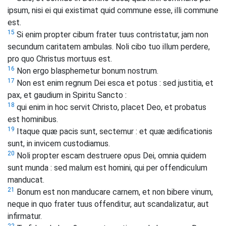
ipsum, nisi ei qui existimat quid commune esse, illi commune
est.
15
Si enim propter cibum frater tuus contristatur, jam non
secundum caritatem ambulas. Noli cibo tuo illum perdere,
pro quo Christus mortuus est.
16
Non ergo blasphemetur bonum nostrum.
17
Non est enim regnum Dei esca et potus : sed justitia, et
pax, et gaudium in Spiritu Sancto :
18
qui enim in hoc servit Christo, placet Deo, et probatus
est hominibus.
19
Itaque quæ pacis sunt, sectemur : et quæ ædificationis
sunt, in invicem custodiamus.
20
Noli propter escam destruere opus Dei, omnia quidem
sunt munda : sed malum est homini, qui per offendiculum
manducat.
21
Bonum est non manducare carnem, et non bibere vinum,
neque in quo frater tuus offenditur, aut scandalizatur, aut
infirmatur.
22