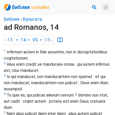
Библия
онлайн
Библия
›
Вульгата
ad Romanos, 14
‹ 13
14
VG
15
›
1
Infirmum autem in fide assumite, non in disceptationibus
cogitationum.
2
Alius enim credit se manducare omnia : qui autem infirmus
est, olus manducet.
3
Is qui manducat, non manducantem non spernat : et qui
non manducat, manducantem non judicet : Deus enim illum
assumpsit.
4
Tu quis es, qui judicas alienum servum ? domino suo stat,
aut cadit : stabit autem : potens est enim Deus statuere
illum.
5
Nam alius judicat diem inter diem : alius autem judicat