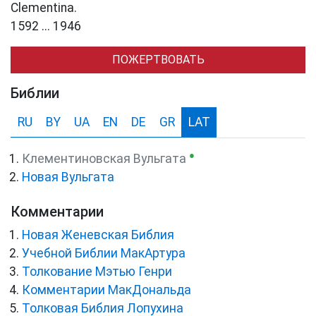
Clementina.
1592 ... 1946
ПОЖЕРТВОВАТЬ
Библии
RU
BY
UA
EN
DE
GR
LAT
●
Клементиновская Вульгата
Новая Вульгата
Комментарии
Новая Женевская Библия
Учебной Библии МакАртура
Толкование Мэтью Генри
Комментарии МакДональда
Толковая Библия Лопухина