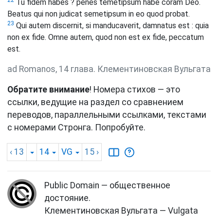
Tu fidem habes ? penes temetipsum habe coram Deo.
Beatus qui non judicat semetipsum in eo quod probat.
23
Qui autem discernit, si manducaverit, damnatus est : quia
non ex fide. Omne autem, quod non est ex fide, peccatum
est.
ad Romanos, 14 глава. Клементиновская Вульгата
Обратите внимание
! Номера стихов — это
ссылки, ведущие на раздел со сравнением
переводов, параллельными ссылками, текстами
с номерами Стронга. Попробуйте.
‹ 13
14
VG
15
›
Public Domain — общественное
достояние.
Клементиновская Вульгата — Vulgata