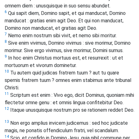
omnem diem : unusquisque in suo sensu abundet.
6
Qui sapit diem, Domino sapit, et qui manducat, Domino
manducat : gratias enim agit Deo. Et qui non manducat,
Domino non manducat, et gratias agit Deo.
7
Nemo enim nostrum sibi vivit, et nemo sibi moritur.
8
Sive enim vivimus, Domino vivimus : sive morimur, Domino
morimur. Sive ergo vivimus, sive morimur, Domini sumus.
9
In hoc enim Christus mortuus est, et resurrexit : ut et
mortuorum et vivorum dominetur.
10
Tu autem quid judicas fratrem tuum ? aut tu quare
spernis fratrem tuum ? omnes enim stabimus ante tribunal
Christi.
11
Scriptum est enim : Vivo ego, dicit Dominus, quoniam mihi
flectetur omne genu : et omnis lingua confitebitur Deo.
12
Itaque unusquisque nostrum pro se rationem reddet Deo.
13
Non ergo amplius invicem judicemus : sed hoc judicate
magis, ne ponatis offendiculum fratri, vel scandalum.
14
Scio, et confido in Domino Jesu, quia nihil commune per