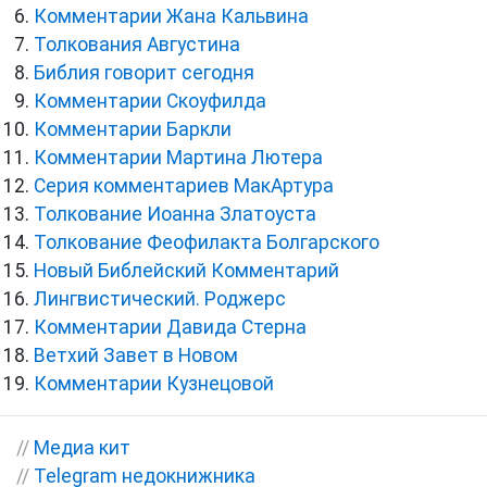
Комментарии Жана Кальвина
Толкования Августина
Библия говорит сегодня
Комментарии Скоуфилда
Комментарии Баркли
Комментарии Мартина Лютера
Серия комментариев МакАртура
Толкование Иоанна Златоуста
Толкование Феофилакта Болгарского
Новый Библейский Комментарий
Лингвистический. Роджерс
Комментарии Давида Стерна
Ветхий Завет в Новом
Комментарии Кузнецовой
//
Медиа кит
//
Telegram недокнижника