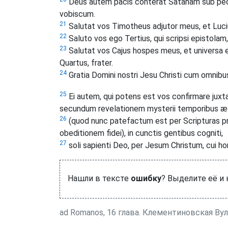
Deus autem pacis conterat Satanam sub pedibu
vobiscum.
21
Salutat vos Timotheus adjutor meus, et Luciu
22
Saluto vos ego Tertius, qui scripsi epistolam,
23
Salutat vos Cajus hospes meus, et universa ec
Quartus, frater.
24
Gratia Domini nostri Jesu Christi cum omnibu
25
Ei autem, qui potens est vos confirmare jux
secundum revelationem mysterii temporibus æte
26
(quod nunc patefactum est per Scripturas 
obeditionem fidei), in cunctis gentibus cogniti,
27
soli sapienti Deo, per Jesum Christum, cui h
Нашли в тексте
ошибку
? Выделите её и
ad Romanos, 16 глава. Клементиновская Ву