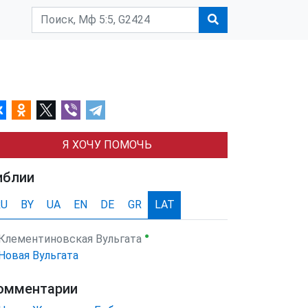
Я ХОЧУ ПОМОЧЬ
иблии
RU
BY
UA
EN
DE
GR
LAT
●
Клементиновская Вульгата
Новая Вульгата
омментарии