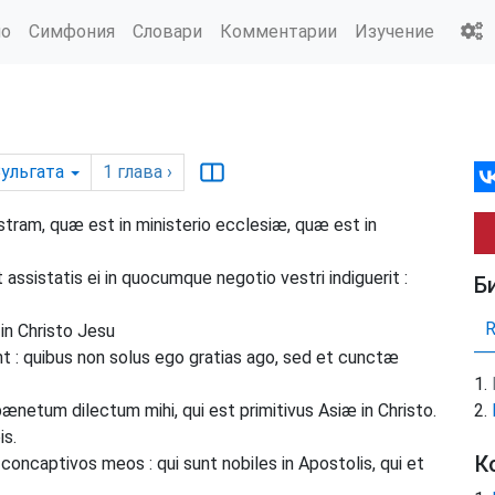
ио
Симфония
Словари
Комментарии
Изучение
ульгата
1
глава
›
m, quæ est in ministerio ecclesiæ, quæ est in
 assistatis ei in quocumque negotio vestri indiguerit :
Б
in Christo Jesu
t : quibus non solus ego gratias ago, sed et cunctæ
etum dilectum mihi, qui est primitivus Asiæ in Christo.
is.
К
oncaptivos meos : qui sunt nobiles in Apostolis, qui et