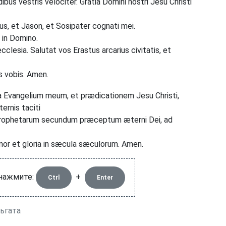
s vestris velociter. Gratia Domini nostri Jesu Christi
s, et Jason, et Sosipater cognati mei.
 in Domino.
clesia. Salutat vos Erastus arcarius civitatis, et
s vobis. Amen.
ta Evangelium meum, et prædicationem Jesu Christi,
rnis taciti
prophetarum secundum præceptum æterni Dei, ad
onor et gloria in sæcula sæculorum. Amen.
 нажмите:
+
Ctrl
Enter
льгата