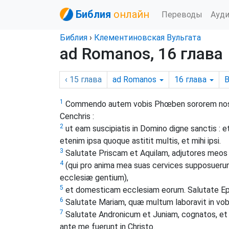
Библия
онлайн
Переводы
Ауд
Библия
›
Клементиновская Вульгата
ad Romanos, 16 глава
‹ 15
глава
ad Romanos
16
глава
В
1
Commendo autem vobis Phœben sororem nostra
Cenchris :
2
ut eam suscipiatis in Domino digne sanctis : et
etenim ipsa quoque astitit multis, et mihi ipsi.
3
Salutate Priscam et Aquilam, adjutores meos 
4
(qui pro anima mea suas cervices supposuerun
ecclesiæ gentium),
5
et domesticam ecclesiam eorum. Salutate Epæn
6
Salutate Mariam, quæ multum laboravit in vob
7
Salutate Andronicum et Juniam, cognatos, et c
ante me fuerunt in Christo.