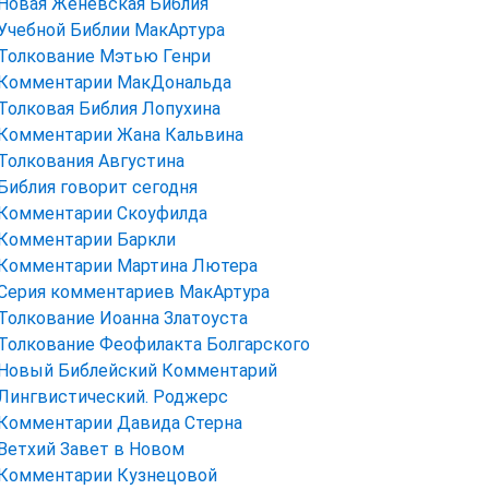
Новая Женевская Библия
Учебной Библии МакАртура
Толкование Мэтью Генри
Комментарии МакДональда
Толковая Библия Лопухина
Комментарии Жана Кальвина
Толкования Августина
Библия говорит сегодня
Комментарии Скоуфилда
Комментарии Баркли
Комментарии Мартина Лютера
Серия комментариев МакАртура
Толкование Иоанна Златоуста
Толкование Феофилакта Болгарского
Новый Библейский Комментарий
Лингвистический. Роджерс
Комментарии Давида Стерна
Ветхий Завет в Новом
Комментарии Кузнецовой