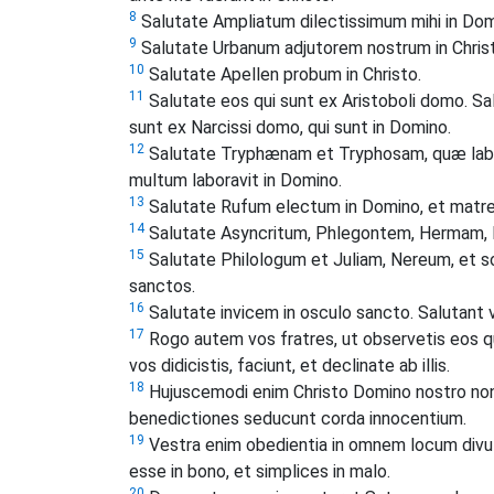
8
Salutate Ampliatum dilectissimum mihi in Dom
9
Salutate Urbanum adjutorem nostrum in Chris
10
Salutate Apellen probum in Christo.
11
Salutate eos qui sunt ex Aristoboli domo. 
sunt ex Narcissi domo, qui sunt in Domino.
12
Salutate Tryphænam et Tryphosam, quæ labo
multum laboravit in Domino.
13
Salutate Rufum electum in Domino, et matre
14
Salutate Asyncritum, Phlegontem, Hermam, Pa
15
Salutate Philologum et Juliam, Nereum, et s
sanctos.
16
Salutate invicem in osculo sancto. Salutant 
17
Rogo autem vos fratres, ut observetis eos q
vos didicistis, faciunt, et declinate ab illis.
18
Hujuscemodi enim Christo Domino nostro non 
benedictiones seducunt corda innocentium.
19
Vestra enim obedientia in omnem locum divulg
esse in bono, et simplices in malo.
20