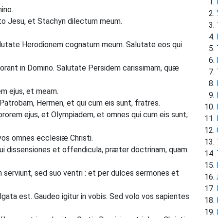
ino.
to Jesu, et Stachyn dilectum meum.
Salutate Herodionem cognatum meum. Salutate eos qui
rant in Domino. Salutate Persidem carissimam, quæ
m ejus, et meam.
trobam, Hermen, et qui cum eis sunt, fratres.
ororem ejus, et Olympiadem, et omnes qui cum eis sunt,
vos omnes ecclesiæ Christi.
ui dissensiones et offendicula, præter doctrinam, quam
serviunt, sed suo ventri : et per dulces sermones et
ata est. Gaudeo igitur in vobis. Sed volo vos sapientes