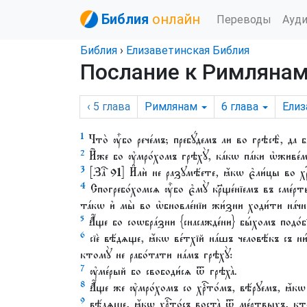
Библия
онлайн
Переводы
Ауд
Библия
›
Елизаветинская Библия
Послание к Римлянам,
‹ 5
глава
Римлянам
6
глава
Елиз
1
Что̀ ᲂу҆̀бо рече́мъ; пребꙋ́демъ ли во грѣсѣ̀, да 
2
И҆̀же бо ᲂу҆мро́хомъ грѣхꙋ̀, ка́кѡ па́ки ѡ҆живе́
3
[Заⷱ҇ 91] И҆лѝ не разꙋмѣ́ете, ꙗ҆́кѡ є҆ли́цы во хрⷭ
4
Спогребо́хомсѧ ᲂу҆̀бо є҆мꙋ̀ кр҃ще́нїемъ въ сме́рть
та́кѡ и҆ мы̀ во ѡ҆бновле́нїи жи́зни ходи́ти на́чн
5
А҆́ще бо соѡбра́зни {снасажде́ни} бы́хомъ подо́бї
6
сїѐ вѣ́дѧще, ꙗ҆́кѡ ве́тхїй на́шъ человѣ́къ съ ни
ктомꙋ̀ не рабо́тати на́мъ грѣхꙋ̀:
7
ᲂу҆ме́рый бо свободи́сѧ ѿ грѣха̀.
8
А҆́ще же ᲂу҆мро́хомъ со хрⷭ҇то́мъ, вѣ́рꙋемъ, ꙗ҆́кѡ
9
вѣ́дѧще, ꙗ҆́кѡ хрⷭ҇то́съ воста̀ ѿ ме́ртвыхъ, ктом