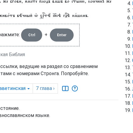
е бг҃ови, и҆́мате пло́дъ ва́шъ во ст҃ы́ню, кончи́нꙋ же
иво́тъ вѣ́чный ѡ҆ хрⷭ҇тѣ̀ і҆и҃сѣ гдⷭ҇ѣ на́шемъ.
 нажмите:
+
Ctrl
Enter
ская Библия
 ссылки, ведущие на раздел со сравнением
тами с номерами Стронга. Попробуйте.
аветинская
7
глава
›
остояние.
внославянском языке.