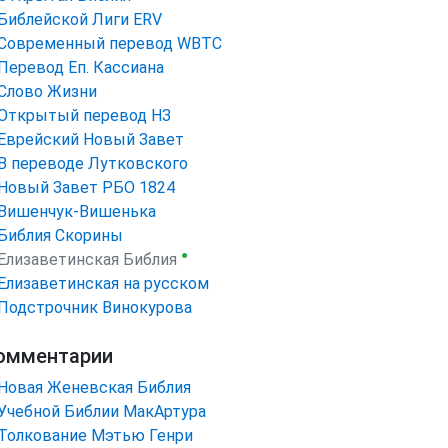
Библейской Лиги ERV
Cовременный перевод WBTC
Перевод Еп. Кассиана
Слово Жизни
Открытый перевод НЗ
Еврейский Новый Завет
В переводе Лутковского
Новый Завет РБО 1824
Вишенчук-Вишенька
Библия Скорины
●
Елизаветинская Библия
Елизаветинская на русском
Подстрочник Винокурова
омментарии
Новая Женевская Библия
Учебной Библии МакАртура
Толкование Мэтью Генри