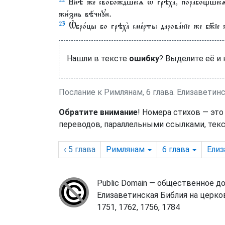
Нн҃ѣ же свобо́ждшесѧ ѿ грѣха̀, порабо́щшесѧ ж
жи́знь вѣ́чнꙋю.
23
Ѡ҆бро́цы бо грѣха̀ сме́рть: дарова́нїе же бж҃їе ж
Нашли в тексте
ошибку
? Выделите её и
Послание к Римлянам, 6 глава. Елизаветин
Обратите внимание
! Номера стихов — это
переводов, параллельными ссылками, текс
‹ 5
глава
Римлянам
6
глава
Елиз
Public Domain — общественное д
Елизаветинская Библия на церко
1751, 1762, 1756, 1784