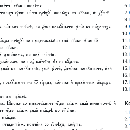
живе́тъ, бг҃ови живе́тъ.
твыхъ ᲂу҆́бѡ бы́ти грѣхꙋ̀, живы́хъ же бг҃ови, ѡ҆ хрⷭ҇тѣ̀
ъ ва́шемъ тѣ́лѣ, во є҆́же послꙋ́шати є҆гѡ̀ въ по́хотехъ
́вды грѣхꙋ̀: но представлѧ́йте себѐ бг҃ови ꙗ҆́кѡ ѿ
ды бг҃ови.
̾ зако́номъ, но под̾ блгⷣтїю.
ко́номъ, но под̾ блгⷣтїю; Да не бꙋ́детъ.
рабы̑ въ послꙋша́нїе, рабѝ є҆стѐ, є҆гѡ́же послꙋ́шаете, и҆лѝ
̀, послꙋ́шасте же ѿ се́рдца, во́ньже и҆ преда́стесѧ ѡ҆́бразъ
стесѧ пра́вдѣ.
. Ꙗ҆́коже бо предста́висте ᲂу҆́ды ва́шѧ рабы̑ нечистотѣ̀ и҆
К
е ᲂу҆́ды ва́шѧ рабы̑ пра́вдѣ во ст҃ы́ню.
 пра́вды.
҃ѣ стыдите́сѧ, кончи́на бо ѻ҆́нѣхъ, сме́рть.