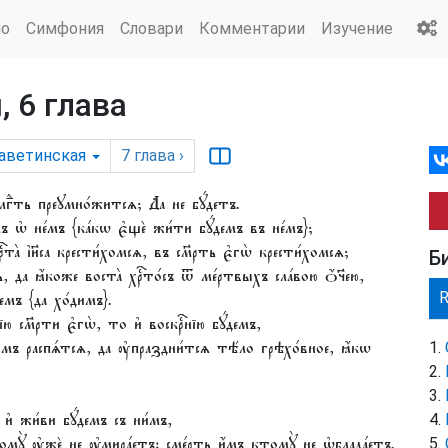
ио
Симфония
Словари
Комментарии
Изучение
 6 глава
аветинская
7
глава
›
блгⷣть преꙋмно́житсѧ; Да не бꙋ́детъ.
мъ ѡ҆ не́мъ {ка́кѡ є҆щѐ жи́ти бꙋ́демъ въ не́мъ};
҇та̀ і҆и҃са крести́хомсѧ, въ см҃рть є҆гѡ̀ крести́хомсѧ;
Б
, да ꙗ҆́коже воста̀ хрⷭ҇то́съ ѿ ме́ртвыхъ сла́вою ѻ҆́ч҃ею,
емъ {да хо́димъ}.
ю см҃рти є҆гѡ̀, то и҆ воскрⷭ҇нїю бꙋ́демъ,
́мъ распѧ́тсѧ, да ᲂу҆праздни́тсѧ тѣ́ло грѣхо́вное, ꙗ҆́кѡ
 и҆ жи́ви бꙋ́демъ съ ни́мъ,
ꙋ̀ ᲂу҆жѐ не ᲂу҆мира́етъ: сме́рть и҆́мъ ктомꙋ̀ не ѡ҆блада́етъ.