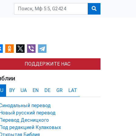
ПОДДЕРЖИТЕ НАС
иблии
RU
BY
UA
EN
DE
GR
LAT
Синодальный перевод
Новый русский перевод
Перевод Десницкого
Под редакцией Кулаковых
Открытая Библия