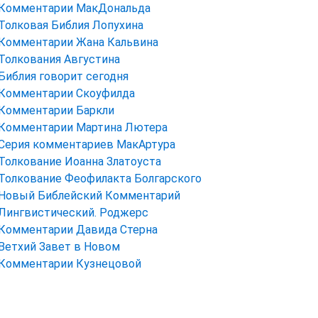
Комментарии МакДональда
Толковая Библия Лопухина
Комментарии Жана Кальвина
Толкования Августина
Библия говорит сегодня
Комментарии Скоуфилда
Комментарии Баркли
Комментарии Мартина Лютера
Серия комментариев МакАртура
Толкование Иоанна Златоуста
Толкование Феофилакта Болгарского
Новый Библейский Комментарий
Лингвистический. Роджерс
Комментарии Давида Стерна
Ветхий Завет в Новом
Комментарии Кузнецовой