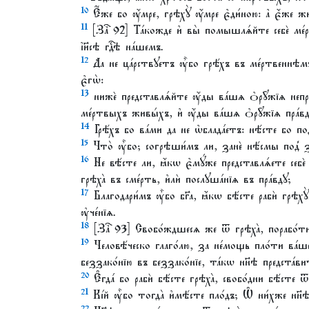
10
Є҆́же бо ᲂу҆́мре, грѣхꙋ̀ ᲂу҆́мре є҆ди́ною: а҆ є҆́же 
11
[Заⷱ҇ 92] Та́кожде и҆ вы̀ помышлѧ́йте себѐ ме́р
і҆и҃сѣ гдⷭ҇ѣ на́шемъ.
12
Да не ца́рствꙋетъ ᲂу҆̀бо грѣ́хъ въ ме́ртвеннѣм
є҆гѡ̀:
13
нижѐ представлѧ́йте ᲂу҆́ды ва́шѧ ѻ҆рꙋ̑жїѧ непра
ме́ртвыхъ живы́хъ, и҆ ᲂу҆́ды ва́шѧ ѻ҆рꙋ̑жїѧ пра́в
14
Грѣ́хъ бо ва́ми да не ѡ҆блада́етъ: нѣ́сте бо под
15
Что̀ ᲂу҆̀бо; согрѣши́мъ ли, занѐ нѣ́смы под̾ за
16
Не вѣ́сте ли, ꙗ҆́кѡ є҆мꙋ́же представлѧ́ете себѐ 
грѣха̀ въ сме́рть, и҆лѝ послꙋша́нїѧ въ пра́вдꙋ;
17
Благодари́мъ ᲂу҆̀бо бг҃а, ꙗ҆́кѡ бѣ́сте рабѝ грѣхꙋ
ᲂу҆че́нїѧ.
18
[Заⷱ҇ 93] Свобо́ждшесѧ же ѿ грѣха̀, порабо́ти
19
Человѣ́ческо глаго́лю, за не́мощь пло́ти ва́шеѧ
беззако́нїю въ беззако́нїе, та́кѡ нн҃ѣ предста́вит
20
Є҆гда́ бо рабѝ бѣ́сте грѣха̀, свобо́дни бѣ́сте ѿ
21
Кі́й ᲂу҆̀бо тогда̀ и҆мѣ́сте пло́дъ; Ѡ҆ ни́хже нн
22