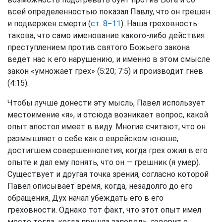
всей определенностью показал Павлу, что он грешен
и подвержен смерти (
ст. 8−11
). Наша греховность
такова, что само именование какого-либо действия
преступлением против святого Божьего закона
ведет нас к его нарушению, и именно в этом смысле
закон «умножает грех» (5:20; 7:5) и производит гнев
(4:15).
Чтобы лучше донести эту мысль, Павел использует
местоимение «я», и отсюда возникает вопрос, какой
опыт апостол имеет в виду. Многие считают, что он
размышляет о себе как о еврейском юноше,
достигшем совершеннолетия, когда грех ожил в его
опыте и дал ему понять, что он — грешник (я умер).
Существует и другая точка зрения, согласно которой
Павел описывает время, когда, незадолго до его
обращения, Дух начал убеждать его в его
греховности. Однако тот факт, что этот опыт имел
место тогда, когда пришла заповедь, говорит о