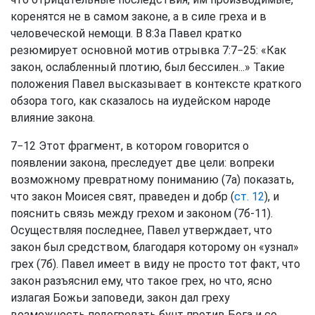
коренятся не в самом законе, а в силе греха и в
человеческой немощи. В 8:3а Павел кратко
резюмирует основной мотив отрывка 7:7−25: «Как
закон, ослабленный плотию, был бессилен...» Такие
положения Павел высказывает в контексте краткого
обзора того, как сказалось на иудейском народе
влияние закона.
7−12 Этот фрагмент, в котором говорится о
появлении закона, преследует две цели: вопреки
возможному превратному пониманию (7а) показать,
что закон Моисея свят, праведен и добр (
ст. 12
), и
пояснить связь между грехом и законом (7б-11).
Осуществляя последнее, Павел утверждает, что
закон был средством, благодаря которому он «узнал»
грех (7б). Павел имеет в виду не просто тот факт, что
закон разъяснил ему, что такое грех, но что, ясно
излагая Божьи заповеди, закон дал греху
возможность подогревать бунт против Бога и со