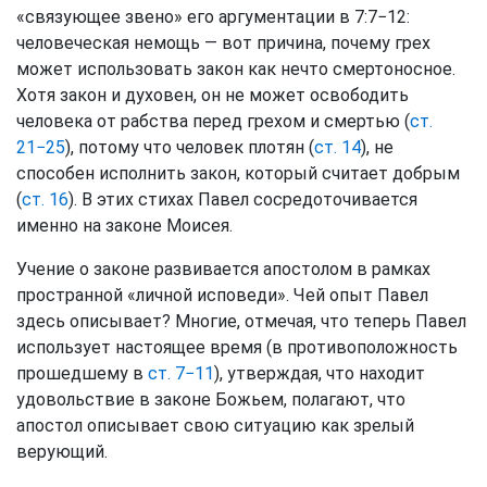
«связующее звено» его аргументации в 7:7−12:
человеческая немощь — вот причина, почему грех
может использовать закон как нечто смертоносное.
Хотя закон и духовен, он не может освободить
человека от рабства перед грехом и смертью (
ст.
21−25
), потому что человек плотян (
ст. 14
), не
способен исполнить закон, который считает добрым
(
ст. 16
). В этих стихах Павел сосредоточивается
именно на законе Моисея.
Учение о законе развивается апостолом в рамках
пространной «личной исповеди». Чей опыт Павел
здесь описывает? Многие, отмечая, что теперь Павел
использует настоящее время (в противоположность
прошедшему в
ст. 7−11
), утверждая, что находит
удовольствие в законе Божьем, полагают, что
апостол описывает свою ситуацию как зрелый
верующий.