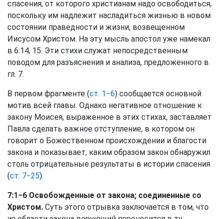
спасения, от которого христианам надо освободиться,
поскольку им надлежит насладиться жизнью в новом
состоянии праведности и жизни, возвещенном
Иисусом Христом. На эту мысль апостол уже намекал
в 6:14, 15. Эти стихи служат непосредственным
поводом для разъяснения и анализа, предложенного в
гл. 7.
В первом фрагменте (
ст. 1−6
) сообщается основной
мотив всей главы. Однако негативное отношение к
закону Моисея, выраженное в этих стихах, заставляет
Павла сделать важное отступление, в котором он
говорит о Божественном происхождении и благости
закона и показывает, каким образом закон обнаружил
столь отрицательные результаты в истории спасения
(
ст. 7−25
).
7:1−6 Освобожденные от закона; соединенные со
Христом.
Суть этого отрывка заключается в том, что
из области закона верующий переносится в ту