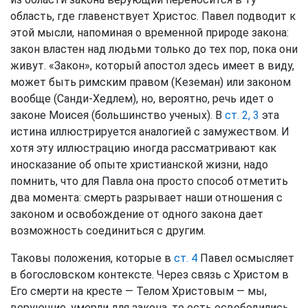
область, где главенствует Христос. Павел подводит к
этой мысли, напоминая о временной природе закона:
закон властен над людьми только до тех пор, пока они
живут. «Закон», который апостол здесь имеет в виду,
может быть римским правом (Кеземан) или законом
вообще (Санди-Хедлем), но, вероятно, речь идет о
законе Моисея (большинство ученых). В
ст. 2, 3
эта
истина иллюстрируется аналогией с замужеством. И
хотя эту иллюстрацию иногда рассматривают как
иносказание об опыте христианской жизни, надо
помнить, что для Павла она просто способ отметить
два момента: смерть разрывает наши отношения с
законом и освобождение от одного закона дает
возможность соединиться с другим.
Таковы положения, которые в
ст. 4
Павел осмысляет
в богословском контексте. Через связь с Христом в
Его смерти на кресте — Телом Христовым — мы,
верующие, умерли для закона, то есть освободились