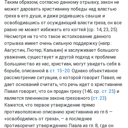
Таким образом, согласно данному отрывку, закон не
может даровать христианину победы над властью
греха в его душе, и даже родившись свыше и
освободившись от осуждающий власти греха, он все
равно не может избежать его когтей (ср.: 14, 23, 25).
Несмотря на то что такое истолкование данного
отрывка имеет очень сильную поддержку (напр.:
Августин, Лютер, Кальвин) и заслуживает большого
уважения, существует и другой подход к проблеме.
Большинство из нас, христиан, могут увидеть себя в
борьбе, описанной в
ст. 15−20
. Однако объективное
рассмотрение ситуации, о которой говорит Павел, не
дает оснований считать, что речь идет о христианине.
Павел говорит, что он продан греху (14б; ср.:
ст. 25
) и
является пленником закона греховного (
ст. 23
).
Кажется, что первое утверждение прямо
противоположно описанию христианина из гл 6 —
«освободились от греха», — а последнее
противоречит утверждению Павла из гл. 8, где он