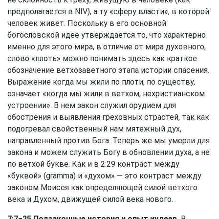
предполагается в NIV), а ту «сферу власти», в которой
человек живет. Поскольку в его основной
богословской идее утверждается то, что характерно
именно для этого мира, в отличие от мира духовного,
слово «плоть» можно понимать здесь как краткое
обозначение ветхозаветного этапа истории спасения.
Выражение когда мы жили по плоти, по существу,
означает «когда мы жили в ветхом, нехристианском
устроении». В нем закон служил орудием для
обострения и выявления греховных страстей, так как
подогревал свойственный нам мятежный дух,
направленный против Бога. Теперь же мы умерли для
закона и можем служить Богу в обновлении духа, а не
по ветхой букве. Как и в 2:29 контраст между
«буквой» (gramma) и «духом» — это контраст между
законом Моисея как определяющей силой ветхого
века и Духом, движущей силой века нового.
7:7−25 Подзаконные история и опыт иудеев.
В