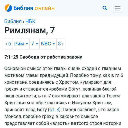
Библия
онлайн
Библия
›
НБК
Римлянам, 7
‹ 6
Рим
7
NBC
8
›
7:1−25 Свобода от рабства закону
Основной смысл этой главы очень сходен с главным
мотивом главы предыдущей. Подобно тому, как в гл 6
христиане, соединяясь с Христом, «умирают для
греха» и становятся «рабами Богу», пожиная благой
плод святости, в гл. 7 они умирают для закона Телом
Христовым и, обретая связь с Иисусом Христом,
приносят плод Богу (
ст. 4
). Павел полагает, что закон
Моисея, подобно греху, в каком-то смысле
представляет собой «власть» ветхого строя истории