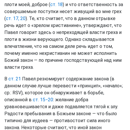
плоти моей, доброе (
ст. 18
) и что ответственность за
совершаемые поступки несет живущий во мне грех
(
ст. 17, 20
). Те, кто считает, что в данном отрывке
речь идет о «зрелом христианине», утверждают, что
Павел говорит здесь о непреходящей власти греха и
плоти в жизни верующего. Однако складывается
впечатление, что на самом деле речь идет о том,
почему именно нехристианин не может исполнить
Божий закон — по причине господствующей над ним
власти греха.
В
ст. 21
Павел резюмирует содержание закона (в
данном случае лучше перевести «принцип», «начало»;
ср.: RSV), которое он обнаруживает в борьбе,
описанной в
ст. 15−20
: желание добра
уравновешивается и даже подавляется тягой к злу.
Радости пребывания в Божьем законе — что было
типично для иудеев — противостоит сила иного
закона. Некоторые считают, что иной закон