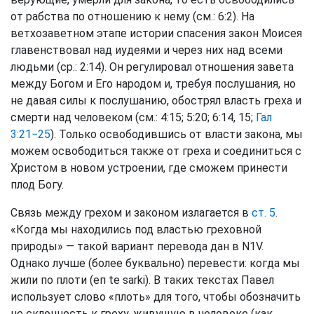
от рабства по отношению к нему (см.: 6:2). На
ветхозаветном этапе истории спасения закон Моисея
главенствовал над иудеями и через них над всеми
людьми (ср.: 2:14). Он регулировал отношения завета
между Богом и Его народом и, требуя послушания, но
не давая силы к послушанию, обострял власть греха и
смерти над человеком (см.: 4:15; 5:20; 6:14, 15;
Гал
3:21−25
). Только освободившись от власти закона, мы
можем освободиться также от греха и соединиться с
Христом в новом устроении, где сможем принести
плод Богу.
Связь между грехом и законом излагается в
ст. 5
.
«Когда мы находились под властью греховной
природы» — такой вариант перевода дан в N1V.
Однако лучше (более буквально) перевести: когда мы
жили по плоти (еп te sarki). В таких текстах Павел
использует слово «плоть» для того, чтобы обозначить
не склонность к греху, живущую в человеке (как