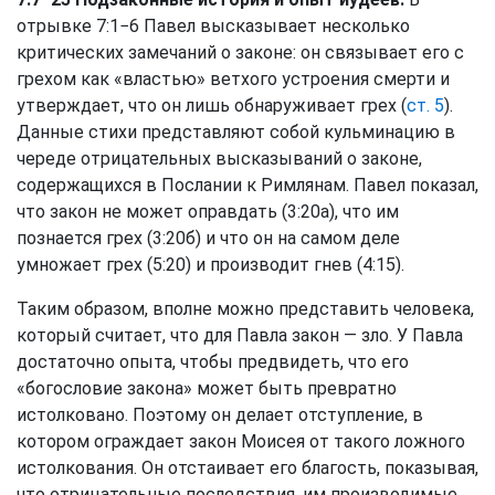
отрывке 7:1−6 Павел высказывает несколько
критических замечаний о законе: он связывает его с
грехом как «властью» ветхого устроения смерти и
утверждает, что он лишь обнаруживает грех (
ст. 5
).
Данные стихи представляют собой кульминацию в
череде отрицательных высказываний о законе,
содержащихся в Послании к Римлянам. Павел показал,
что закон не может оправдать (3:20а), что им
познается грех (3:20б) и что он на самом деле
умножает грех (5:20) и производит гнев (4:15).
Таким образом, вполне можно представить человека,
который считает, что для Павла закон — зло. У Павла
достаточно опыта, чтобы предвидеть, что его
«богословие закона» может быть превратно
истолковано. Поэтому он делает отступление, в
котором ограждает закон Моисея от такого ложного
истолкования. Он отстаивает его благость, показывая,
что отрицательные последствия, им производимые,