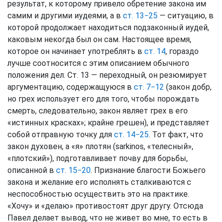
результат, к которому привело обретение закона им
самим и другими иудеями, а в
ст. 13−25
— ситуацию, в
которой продолжает находиться подзаконный иудей,
каковым некогда был он сам. Настоящее время,
которое он начинает употреблять в
ст. 14
, гораздо
лучше соотносится с этим описанием обычного
положения дел. Ст. 13 — переходный, он резюмирует
аргументацию, содержащуюся в
ст. 7−12
(закон добр,
но грех использует его для того, чтобы порождать
смерть, следовательно, закон являет грех в его
«истинных красках»; крайне грешен), и представляет
собой отправную точку для
ст. 14−25
. Тот факт, что
закон духовен, а «я» плотян (sarkinos, «телесный»,
«плотский»), подготавливает почву для борьбы,
описанной в
ст. 15−20
. Признание благости Божьего
закона и желание его исполнять сталкиваются с
неспособностью осуществить это на практике.
«Хочу» и «делаю» противостоят друг другу. Отсюда
Павел делает вывод, что не живет во мне, то есть в