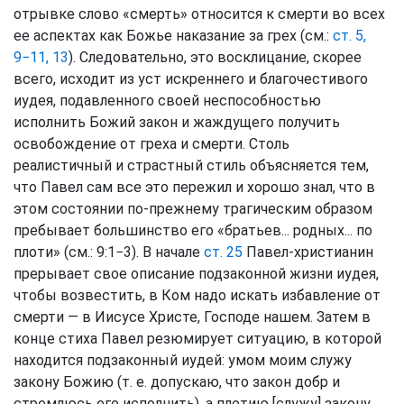
отрывке слово «смерть» относится к смерти во всех
ее аспектах как Божье наказание за грех (см.:
ст. 5,
9−11, 13
). Следовательно, это восклицание, скорее
всего, исходит из уст искреннего и благочестивого
иудея, подавленного своей неспособностью
исполнить Божий закон и жаждущего получить
освобождение от греха и смерти. Столь
реалистичный и страстный стиль объясняется тем,
что Павел сам все это пережил и хорошо знал, что в
этом состоянии по-прежнему трагическим образом
пребывает большинство его «братьев... родных... по
плоти» (см.: 9:1−3). В начале
ст. 25
Павел-христианин
прерывает свое описание подзаконной жизни иудея,
чтобы возвестить, в Ком надо искать избавление от
смерти — в Иисусе Христе, Господе нашем. Затем в
конце стиха Павел резюмирует ситуацию, в которой
находится подзаконный иудей: умом моим служу
закону Божию (т. е. допускаю, что закон добр и
стремлюсь его исполнить), а плотию [служу] закону