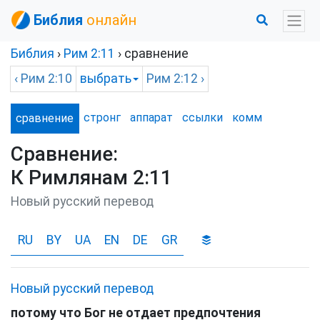
Библия
онлайн
Библия
›
Рим
2:11
› сравнение
‹
Рим
2:10
выбрать
Рим
2:12 ›
стронг
аппарат
ссылки
комм
сравнение
Сравнение:
К Римлянам 2:11
Новый русский перевод
RU
BY
UA
EN
DE
GR
Новый русский перевод
потому
что
Бог
не
отдает
предпочтения