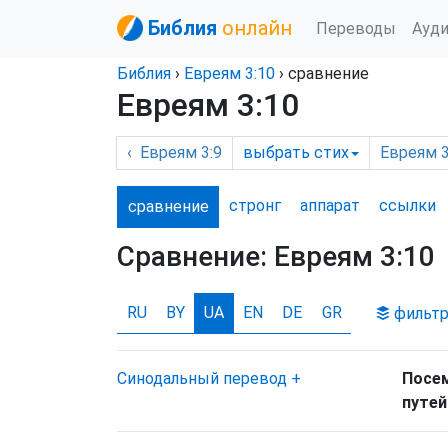
Библия
онлайн
Переводы
Ауд
Библия
›
Евреям
3:10
› сравнение
Евреям 3:10
‹
Евреям
3:9
выбрать
стих
Евреям
3
стронг
аппарат
ссылки
сравнение
Сравнение:
Евреям 3:10
RU
BY
UA
EN
DE
GR
фильт
Синодальный перевод
+
Посем
путей