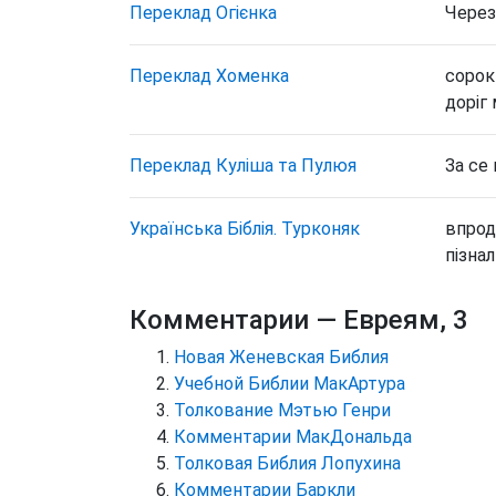
Переклад Огієнка
Через 
Переклад Хоменка
сорок
доріг 
Переклад Куліша та Пулюя
За се 
Українська Біблія. Турконяк
впрод
пізнал
Комментарии
— Евреям, 3
Новая Женевская Библия
Учебной Библии МакАртура
Толкование Мэтью Генри
Комментарии МакДональда
Толковая Библия Лопухина
Комментарии Баркли