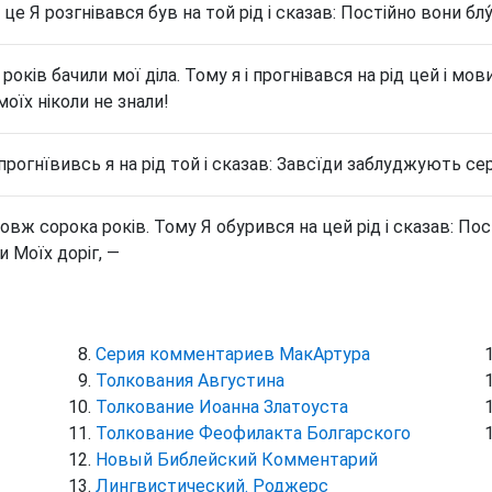
це Я розгнівався був на той рід і сказав: Постійно вони блу
 років бачили мої діла. Тому я і прогнівався на рід цей і м
моїх ніколи не знали!
прогнївивсь я на рід той і сказав: Завсїди заблуджують серц
овж сорока років. Тому Я обурився на цей рід і сказав: По
и Моїх доріг, —
Серия комментариев МакАртура
Толкования Августина
Толкование Иоанна Златоуста
Толкование Феофилакта Болгарского
Новый Библейский Комментарий
Лингвистический. Роджерс