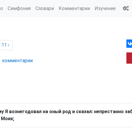
ио
Симфония
Словари
Комментарии
Изучение
:11 ›
комм
ентарии
р
у Я вознегодовал на оный род и сказал: непрестанно з
 Моих;