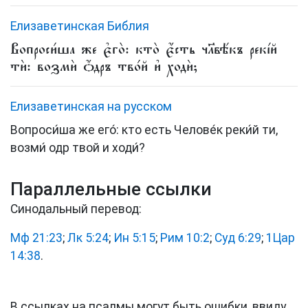
Елизаветинская Библия
Вопроси́ша же є҆го̀: кто̀ є҆́сть чл҃вѣ́къ рекі́й
тѝ: возмѝ ѻ҆́дръ тво́й и҆ ходѝ;
Елизаветинская на русском
Вопроси́ша же его́: кто есть Челове́к реки́й ти,
возми́ одр твой и ходи́?
Параллельные ссылки
Синодальный перевод:
Мф 21:23
;
Лк 5:24
;
Ин 5:15
;
Рим 10:2
;
Суд 6:29
;
1Цар
14:38
.
В ссылках на псалмы могут быть ошибки, ввиду