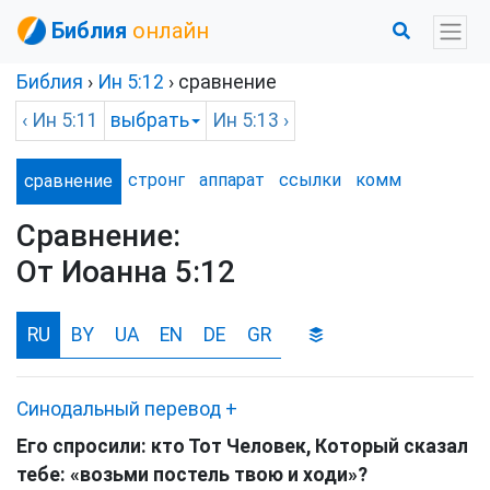
Библия
онлайн
Библия
›
Ин
5:12
› сравнение
‹
Ин
5:11
выбрать
Ин
5:13 ›
стронг
аппарат
ссылки
комм
сравнение
Сравнение:
От Иоанна 5:12
RU
BY
UA
EN
DE
GR
Синодальный перевод
+
Его спросили: кто Тот Человек, Который сказал
тебе: «возьми постель твою и ходи»?