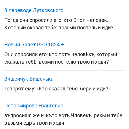
В переводе Лутковского
Тогда они спросили его: кто Этот Человек,
Который сказал тебе: возьми постель и иди?
Новый Завет РБО 1824
+
Они спросили его: кто тотъ человѣкъ, который
сказалъ тебѣ: возми постелю твою и ходи?
Вишенчук-Вишенька
Говорят ему: «Кто сказал тебе: бери и иди?»
Остромирово Евангелие
въпросишя же и. къто есть Чловекъ. рекы и тебе.
възьми одръ твои и ходи