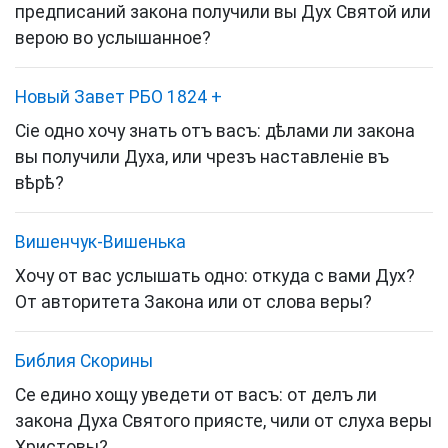
предписаний закона получили вы Дух Святой или
верою во услышанное?
Новый Завет РБО 1824
+
Сіе одно хочу знать отъ васъ: дѣлами ли закона
вы получили Духа, или чрезъ наставленіе въ
вѣрѣ?
Вишенчук-Вишенька
Хочу от вас услышать одно: откуда с вами Дух?
От авторитета Закона или от слова веры?
Библия Скорины
Се едино хощу уведети от васъ: от делъ ли
закона Духа Святого приясте, чили от слуха веры
Христовы?