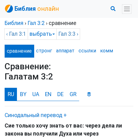
Библия
онлайн
Библия
›
Гал
3:2
› сравнение
‹
Гал
3:1
выбрать
Гал
3:3 ›
стронг
аппарат
ссылки
комм
сравнение
Сравнение:
Галатам 3:2
RU
BY
UA
EN
DE
GR
Синодальный перевод
+
Сие только хочу знать от вас: через дела ли
закона вы получили Духа или через