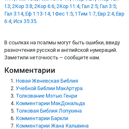
13
;
2Кор 3:8
;
2Кор 6:6
;
2Кор 11:4
;
Гал 2:5
;
Гал 3:5
;
Гал 3:14
;
Еф 1:13-14
;
1Фес 1:5
;
1Тим 1:7
;
Евр 2:4
;
Евр
6:4
;
Исх 35:35
.
В ссылках на псалмы могут быть ошибки, ввиду
разночтения русской и английской нумераций.
Заметили неточность — сообщите нам.
Комментарии
Новая Женевская Библия
Учебной Библии МакАртура
Толкование Мэтью Генри
Комментарии МакДональда
Толковая Библия Лопухина
Комментарии Баркли
Комментарии Жана Кальвина