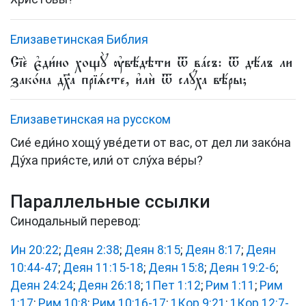
Елизаветинская Библия
Сїѐ є҆ди́но хощꙋ̀ ᲂу҆вѣ́дѣти ѿ ва́съ: ѿ дѣ́лъ ли
зако́на дх҃а прїѧ́сте, и҆лѝ ѿ слꙋ́ха вѣ́ры;
Елизаветинская на русском
Сие́ еди́но хощу́ уве́дети от вас, от дел ли зако́на
Ду́ха прия́сте, или́ от слу́ха ве́ры?
Параллельные ссылки
Синодальный перевод:
Ин 20:22
;
Деян 2:38
;
Деян 8:15
;
Деян 8:17
;
Деян
10:44-47
;
Деян 11:15-18
;
Деян 15:8
;
Деян 19:2-6
;
Деян 24:24
;
Деян 26:18
;
1Пет 1:12
;
Рим 1:11
;
Рим
1:17
;
Рим 10:8
;
Рим 10:16-17
;
1Кор 9:21
;
1Кор 12:7-