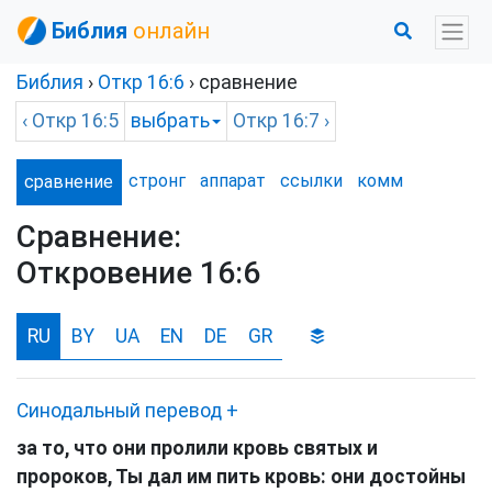
Библия
онлайн
Библия
›
Откр
16:6
› сравнение
‹
Откр
16:5
выбрать
Откр
16:7 ›
стронг
аппарат
ссылки
комм
сравнение
Сравнение:
Откровение 16:6
RU
BY
UA
EN
DE
GR
Синодальный перевод
+
за то, что они пролили кровь святых и
пророков, Ты дал им пить кровь: они достойны