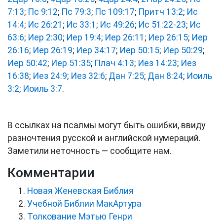
7:13
;
Пс 9:12
;
Пс 79:3
;
Пс 109:17
;
Притч 13:2
;
Ис
14:4
;
Ис 26:21
;
Ис 33:1
;
Ис 49:26
;
Ис 51:22-23
;
Ис
63:6
;
Иер 2:30
;
Иер 19:4
;
Иер 26:11
;
Иер 26:15
;
Иер
26:16
;
Иер 26:19
;
Иер 34:17
;
Иер 50:15
;
Иер 50:29
;
Иер 50:42
;
Иер 51:35
;
Плач 4:13
;
Иез 14:23
;
Иез
16:38
;
Иез 24:9
;
Иез 32:6
;
Дан 7:25
;
Дан 8:24
;
Иоиль
3:2
;
Иоиль 3:7
.
В ссылках на псалмы могут быть ошибки, ввиду
разночтения русской и английской нумераций.
Заметили неточность — сообщите нам.
Комментарии
Новая Женевская Библия
Учебной Библии МакАртура
Толкование Мэтью Генри