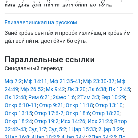
и҆̀мъ да́лъ є҆сѝ пи́ти: досто́йни бо сꙋ́ть.
Елизаветинская на русском
Зане́ кро́вь святы́х и проро́к излия́ша, и кро́вь и́м
да́л еси́ пи́ти: досто́йни бо су́ть.
Параллельные ссылки
Синодальный перевод:
Мф 7:2
;
Мф 14:11
;
Мф 21:35-41
;
Мф 23:30-37
;
Мф
24:49
;
Мф 26:52
;
Мк 9:42
;
Лк 3:20
;
Лк 6:38
;
Лк 12:45
;
Лк 12:48
;
Рим 6:21
;
2Фес 1:6
;
2Тим 3:3
;
Евр 10:29
;
Откр 6:10-11
;
Откр 9:21
;
Откр 11:18
;
Откр 13:10
;
Откр 13:15
;
Откр 17:6-7
;
Откр 18:6
;
Откр 18:20
;
Откр 18:24
;
Откр 19:2
;
Исх 14:26
;
Исх 21:24
;
Втор
32:42-43
;
Суд 1:7
;
Суд 5:2
;
1Цар 15:33
;
2Цар 3:29
;
2Цар 16:8
;
4Цар 10:25
;
4Цар 24:4
;
2Пар 24:25
;
Пс