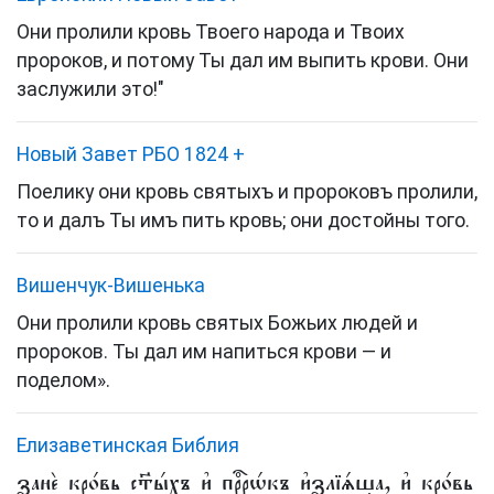
Они пролили кровь Твоего народа и Твоих
пророков, и потому Ты дал им выпить крови. Они
заслужили это!"
Новый Завет РБО 1824
+
Поелику они кровь святыхъ и пророковъ пролили,
то и далъ Ты имъ пить кровь; они достойны того.
Вишенчук-Вишенька
Они пролили кровь святых Божьих людей и
пророков. Ты дал им напиться крови — и
поделом».
Елизаветинская Библия
занѐ кро́вь ст҃ы́хъ и҆ прⷪ҇рѡ́къ и҆злїѧ́ша, и҆ кро́вь