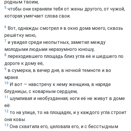
родным твоим,
5
чтобы они охраняли тебя от жены другого, от чужой,
которая умягчает слова свои.
6
Вот, однажды смотрел я в окно дома моего, сквозь
решётку мою,
7
и увидел среди неопытных, заметил между
молодыми людьми неразумного юношу,
8
переходившего площадь близ угла её и шедшего по
дороге к дому её,
9
в сумерки, в вечер дня, в ночной темноте и во
мраке.
10
И вот — навстречу к нему женщина, в наряде
блудницы, с коварным сердцем,
11
шумливая и необузданная; ноги её не живут в доме
её:
12
то на улице, то на площадях, и у каждого угла строит
она ковы.
13
Она схватила его, целовала его, и с бесстыдным