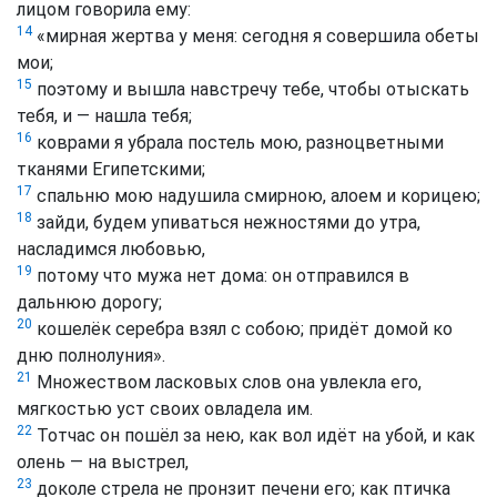
лицом говорила ему:
14
«мирная жертва у меня: сегодня я совершила обеты
мои;
15
поэтому и вышла навстречу тебе, чтобы отыскать
тебя, и — нашла тебя;
16
коврами я убрала постель мою, разноцветными
тканями Египетскими;
17
спальню мою надушила смирною, алоем и корицею;
18
зайди, будем упиваться нежностями до утра,
насладимся любовью,
19
потому что мужа нет дома: он отправился в
дальнюю дорогу;
20
кошелёк серебра взял с собою; придёт домой ко
дню полнолуния».
21
Множеством ласковых слов она увлекла его,
мягкостью уст своих овладела им.
22
Тотчас он пошёл за нею, как вол идёт на убой, и как
олень — на выстрел,
23
доколе стрела не пронзит печени его; как птичка