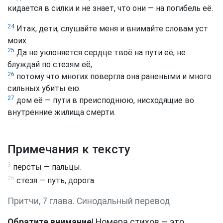
кидается в силки и не знает, что они — на погибель её.
24
Итак, дети, слушайте меня и внимайте словам уст
моих.
25
Да не уклоняется сердце твоё на пути её, не
блуждай по стезям её,
26
потому что многих повергла она ранеными и много
сильных убиты ею:
27
дом её — пути в преисподнюю, нисходящие во
внутренние жилища смерти.
Примечания к тексту
3
персты — пальцы.
25
стезя — путь, дорога.
Притчи, 7 глава. Синодальный перевод
Обратите внимание
! Номера стихов — это