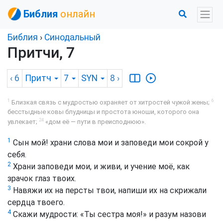
Библия
онлайн
Библия
›
Синодальный
Притчи, 7
‹ 6
Притч
7
SYN
8
›
1
6
Близкая связь с мудростью охраняет от хитростей чужой жены;
бесстыдные ковы блудницы и простота юноши, которого она
24
увлекает;
«дом её — пути в преисподнюю».
1
Сын мой! храни слова мои и заповеди мои сокрой у
себя.
2
Храни заповеди мои, и живи, и учение моё, как
зрачок глаз твоих.
3
Навяжи их на персты твои, напиши их на скрижали
сердца твоего.
4
Скажи мудрости: «Ты сестра моя!» и разум назови