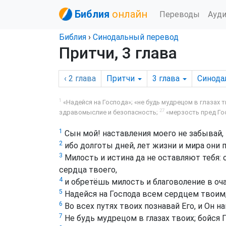
Библия
онлайн
Переводы
Ауд
Библия
›
Синодальный перевод
Притчи, 3 глава
‹ 2
глава
Притчи
3
глава
Синода
1
«Надейся на Господа»; «не будь мудрецом в глазах т
27
здравомыслие и безопасность;
«мерзость пред Го
1
Сын мой! наставления моего не забывай, 
2
ибо долготы дней, лет жизни и мира они 
3
Милость и истина да не оставляют тебя:
сердца твоего,
4
и обретёшь милость и благоволение в оча
5
Надейся на Господа всем сердцем твоим, 
6
Во всех путях твоих познавай Его, и Он н
7
Не будь мудрецом в глазах твоих; бойся Г