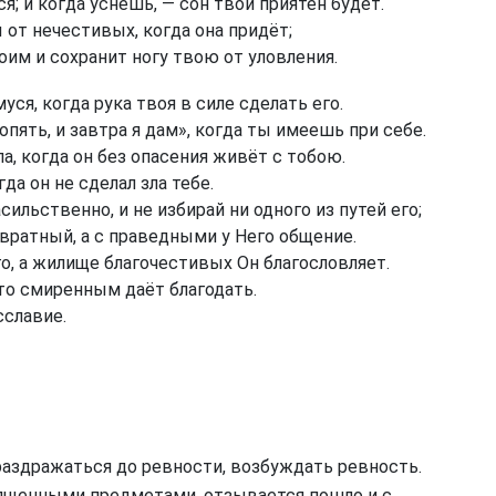
; и когда уснёшь, — сон твой приятен будет.
 от нечестивых, когда она придёт;
им и сохранит ногу твою от уловления.
я, когда рука твоя в силе сделать его.
опять, и завтра я дам», когда ты имеешь при себе.
, когда он без опасения живёт с тобою.
да он не сделал зла тебе.
льственно, и не избирай ни одного из путей его;
вратный, а с праведными у Него общение.
о, а жилище благочестивых Он благословляет.
то смиренным даёт благодать.
сславие.
раздражаться до ревности, возбуждать ревность.