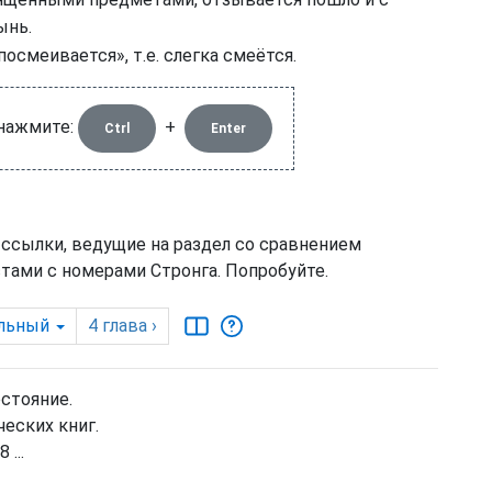
вященными предметами, отзывается пошло и с
ынь.
осмеивается», т.е. слегка смеётся.
 нажмите:
+
Ctrl
Enter
 ссылки, ведущие на раздел со сравнением
тами с номерами Стронга. Попробуйте.
льный
4
глава
›
остояние.
еских книг.
 ...