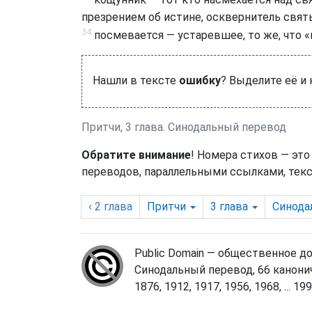
кощунник — тот кто насмехается над с
презрением об истине, осквернитель свят
34
посмевается — устаревшее, то же, что «п
Нашли в тексте
ошибку
? Выделите её и
Притчи, 3 глава. Синодальный перевод
Обратите внимание
! Номера стихов — это
переводов, параллельными ссылками, текс
‹ 2
глава
Притчи
3
глава
Синода
Public Domain — общественное д
Синодальный перевод, 66 канонич
1876, 1912, 1917, 1956, 1968, ... 1998