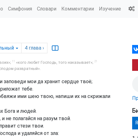
ио
Симфония
Словари
Комментарии
Изучение
льный
4
глава
›
11
21
воих»;
«кого любит Господь, того наказывает»;
сподом развратный».
и заповеди мои да хранит сердце твоё;
приложат тебе.
 обвяжи ими шею твою, напиши их на скрижали
Пр
Б
х Бога и людей.
и не полагайся на разум твой.
аправит стези твои.
оспода и удаляйся от зла: