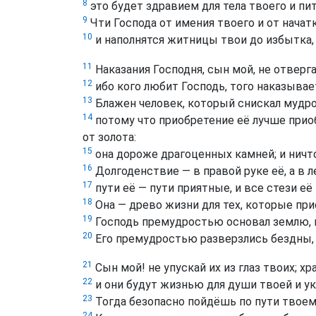
8
это будет здравием для тела твоего и пи
9
Чти Господа от имения твоего и от начат
10
и наполнятся житницы твои до избытка,
11
Наказания Господня, сын мой, не отверга
12
ибо кого любит Господь, того наказывает
13
Блажен человек, который снискал мудрос
14
потому что приобретение её лучше приоб
от золота:
15
она дороже драгоценных камней; и ничто
16
Долгоденствие — в правой руке её, а в ле
17
пути её — пути приятные, и все стези её
18
Она — древо жизни для тех, которые при
19
Господь премудростью основал землю, 
20
Его премудростью разверзлись бездны, 
21
Сын мой! не упускай их из глаз твоих; х
22
и они будут жизнью для души твоей и у
23
Тогда безопасно пойдёшь по пути твоему,
24