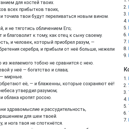
танием для костей твоих.
ков всех прибытков твоих,
 и точила твои будут переливаться новым вином.
й, и не тяготись обличением Его;
 и благоволит к тому, как отец к сыну своему.
ть, и человек, который приобрел разум, —
ретения серебра, и прибыли от неё больше, нежели
 из желаемого тобою не сравнится с нею.
К
вой у неё — богатство и слава;
 — мирные.
обретают её, — и блаженны, которые сохраняют её!
небеса утвердил разумом;
и облака кропят росою.
рани здравомыслие и рассудительность,
крашением для шеи твоей.
 и нога твоя не споткнётся.