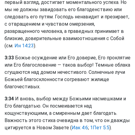
первый взгляд, достигает моментального успеха. Но
мы не должны завидовать его благоденствию или
следовать его путям. Господь ненавидит и презирает,
с отвращением и чувством омерзения,
развращенного человека, а праведных принимает в
близкие, доверительные взаимоотношения с Собой
(см.
Ин 14:23
).
3:33
Божье осуждение или Его доверие, Его проклятие
или Его благословение — таков выбор! Темные облака
сгущаются над домом нечестивого. Солнечные лучи
Божьей благосклонности согревают жилище
благочестивых.
3:34
И вновь, выбор между Божьими насмешками и
Его благодатью. Он посмеивается над
кощунствующими, а смиренным дает благодать.
Важность этого стиха очевидна в том, что он дважды
цитируется в Новом Завете (
Иак 4:6
;
1Пет 5:5
).