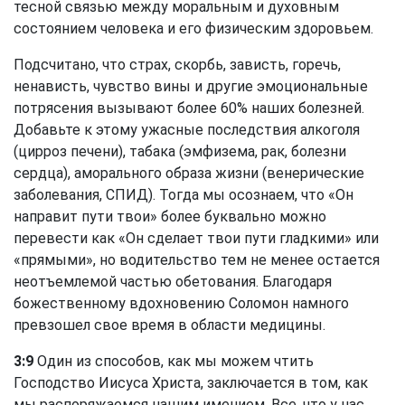
тесной связью между моральным и духовным
состоянием человека и его физическим здоровьем.
Подсчитано, что страх, скорбь, зависть, горечь,
ненависть, чувство вины и другие эмоциональные
потрясения вызывают более 60% наших болезней.
Добавьте к этому ужасные последствия алкоголя
(цирроз печени), табака (эмфизема, рак, болезни
сердца), аморального образа жизни (венерические
заболевания, СПИД). Тогда мы осознаем, что «Он
направит пути твои» более буквально можно
перевести как «Он сделает твои пути гладкими» или
«прямыми», но водительство тем не менее остается
неотъемлемой частью обетования. Благодаря
божественному вдохновению Соломон намного
превзошел свое время в области медицины.
3:9
Один из способов, как мы можем чтить
Господство Иисуса Христа, заключается в том, как
мы распоряжаемся нашим имением. Все, что у нас