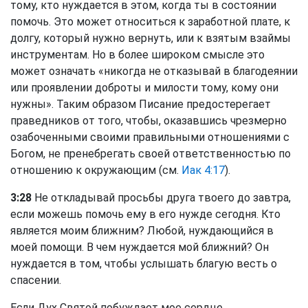
тому, кто нуждается в этом, когда ты в состоянии
помочь. Это может относиться к заработной плате, к
долгу, который нужно вернуть, или к взятым взаймы
инструментам. Но в более широком смысле это
может означать «никогда не отказывай в благодеянии
или проявлении доброты и милости тому, кому они
нужны». Таким образом Писание предостерегает
праведников от того, чтобы, оказавшись чрезмерно
озабоченными своими правильными отношениями с
Богом, не пренебрегать своей ответственностью по
отношению к окружающим (см.
Иак 4:17
).
3:28
Не откладывай просьбы друга твоего до завтра,
если можешь помочь ему в его нужде сегодня. Кто
является моим ближним? Любой, нуждающийся в
моей помощи. В чем нуждается мой ближний? Он
нуждается в том, чтобы услышать благую весть о
спасении.
Если Дух Святой побуждает мое сердце