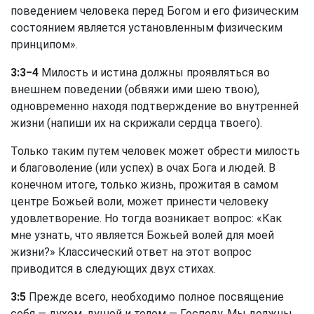
поведением человека перед Богом и его физическим
состоянием является установленным физическим
принципом».
3:3−4
Милость и истина должны проявляться во
внешнем поведении (обвяжи ими шею твою),
одновременно находя подтверждение во внутренней
жизни (напиши их на скрижали сердца твоего).
Только таким путем человек может обрести милость
и благоволение (или успех) в очах Бога и людей. В
конечном итоге, только жизнь, прожитая в самом
центре Божьей воли, может принести человеку
удовлетворение. Но тогда возникает вопрос: «Как
мне узнать, что является Божьей волей для моей
жизни?» Классический ответ на этот вопрос
приводится в следующих двух стихах.
3:5
Прежде всего, необходимо полное посвящение
себя — духом, душой и телом — Господу. Мы должны