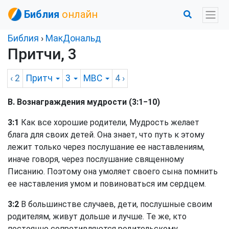
Библия
онлайн
Библия
›
МакДональд
Притчи, 3
‹ 2
Притч
3
MBC
4
›
В. Вознаграждения мудрости (3:1−10)
3:1
Как все хорошие родители, Мудрость желает
блага для своих детей. Она знает, что путь к этому
лежит только через послушание ее наставлениям,
иначе говоря, через послушание священному
Писанию. Поэтому она умоляет своего сына помнить
ее наставления умом и повиноваться им сердцем.
3:2
В большинстве случаев, дети, послушные своим
родителям, живут дольше и лучше. Те же, кто
постоянно сопротивляются родительскому