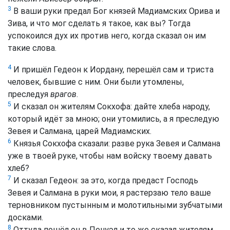
3
В ваши руки предал Бог князей Мадиамских Орива и
Зива, и что мог сделать я такое, как вы? Тогда
успокоился дух их против него, когда сказал он им
такие слова.
4
И пришёл Гедеон к Иордану, перешёл сам и триста
человек, бывшие с ним. Они были утомлены,
преследуя
врагов
.
5
И сказал он жителям Сокхофа: дайте хлеба народу,
который идёт за мною; они утомились, а я преследую
Зевея и Салмана, царей Мадиамских.
6
Князья Сокхофа сказали: разве рука Зевея и Салмана
уже в твоей руке, чтобы нам войску твоему давать
хлеб?
7
И сказал Гедеон: за это, когда предаст Господь
Зевея и Салмана в руки мои, я растерзаю тело ваше
терновником пустынным и молотильными зубчатыми
досками.
8
Оттуда пошёл он в Пенуэл и то же сказал жителям