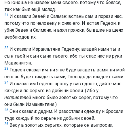
Но юноша не извлёк меча своего, потому что боялся,
так как был ещё молод.
21
И сказали Зевей и Салман: встань сам и порази нас,
потому что по человеку и сила его. И встал Гедеон, и
убил Зевея и Салмана, и взял пряжки, бывшие на шеях
верблюдов их.
22
И сказали Израильтяне Гедеону: владей нами ты и
сын твой и сын сына твоего, ибо ты спас нас из руки
Мадианитян.
23
Гедеон сказал им: ни я не буду владеть вами, ни мой
сын не будет владеть вами; Господь да владеет вами.
24
И сказал им Гедеон: прошу у вас одного, дайте мне
каждый по серьге из добычи своей. (Ибо у
неприятелей
много было золотых серёг, потому что
они были Измаильтяне.)
25
Они сказали: дадим. И разостлали одежду и бросали
туда каждый по серьге из добычи своей.
26
Весу в золотых серьгах, которые он выпросил,