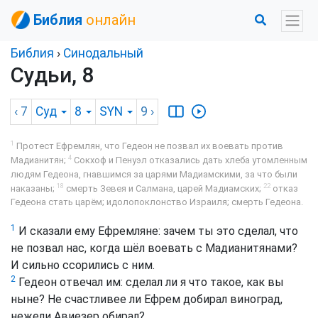
Библия
онлайн
Библия
›
Синодальный
Судьи, 8
‹ 7
Суд
8
SYN
9
›
1
Протест Ефремлян, что Гедеон не позвал их воевать против
4
Мадианитян;
Сокхоф и Пенуэл отказались дать хлеба утомленным
людям Гедеона, гнавшимся за царями Мадиамскими, за что были
18
22
наказаны;
смерть Зевея и Салмана, царей Мадиамских;
отказ
Гедеона стать царём; идолопоклонство Израиля; смерть Гедеона.
1
И сказали ему Ефремляне: зачем ты это сделал, что
не позвал нас, когда шёл воевать с Мадианитянами?
И сильно ссорились с ним.
2
Гедеон отвечал им: сделал ли я что такое, как вы
ныне? Не счастливее ли Ефрем добирал виноград,
нежели Авиезер обирал?