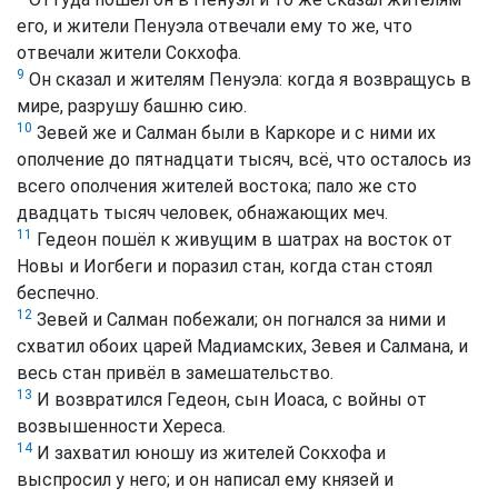
его, и жители Пенуэла отвечали ему то же, что
отвечали жители Сокхофа.
9
Он сказал и жителям Пенуэла: когда я возвращусь в
мире, разрушу башню сию.
10
Зевей же и Салман были в Каркоре и с ними их
ополчение до пятнадцати тысяч, всё, что осталось из
всего ополчения жителей востока; пало же сто
двадцать тысяч человек, обнажающих меч.
11
Гедеон пошёл к живущим в шатрах на восток от
Новы и Иогбеги и поразил стан, когда стан стоял
беспечно.
12
Зевей и Салман побежали; он погнался за ними и
схватил обоих царей Мадиамских, Зевея и Салмана, и
весь стан привёл в замешательство.
13
И возвратился Гедеон, сын Иоаса, с войны от
возвышенности Хереса.
14
И захватил юношу из жителей Сокхофа и
выспросил у него; и он написал ему князей и