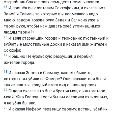
старейшин Сокхофских семьдесят семь человек.
15
И пришёл он к жителям Сокхофским, и сказал: вот
Зевей и Салман, за которых вы посмеялись надо
мною, говоря: «разве рука Зевея и Салмана уже в
твоей руке, чтобы нам давать хлеб утомившимся
людям твоим?»
16
И взял старейшин города и терновник пустынный и
зубчатые молотильные доски и наказал ими жителей
Сокхофа;
17
и башню Пенуэльскую разрушил, и перебил
жителей города.
18
И сказал Зевею и Салману: каковы были те,
которых вы убили на Фаворе? Они сказали: они были
такие, как ты, каждый имел вид сынов царских.
19
Гедеон сказал: это были братья мои, сыны матери
моей. Жив Господь! если бы вы оставили их в живых,
я не убил бы вас.
20
И сказал Иеферу, первенцу своему: встань, убей их.