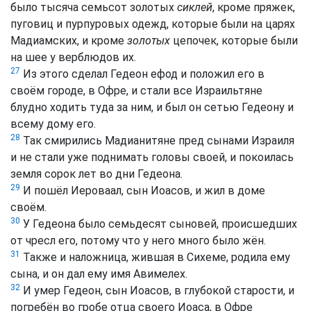
было тысяча семьсот золотых
сиклей
, кроме пряжек,
пуговиц и пурпуровых одежд, которые были на царях
Мадиамских, и кроме
золотых
цепочек, которые были
на шее у верблюдов их.
27
Из этого сделал Гедеон ефод и положил его в
своём городе, в Офре, и стали все Израильтяне
блудно ходить туда за ним, и был он сетью Гедеону и
всему дому его.
28
Так смирились Мадианитяне пред сынами Израиля
и не стали уже поднимать головы своей, и покоилась
земля сорок лет во дни Гедеона.
29
И пошёл Иероваал, сын Иоасов, и жил в доме
своём.
30
У Гедеона было семьдесят сыновей, происшедших
от чресл его, потому что у него много было жён.
31
Также и наложница, жившая в Сихеме, родила ему
сына, и он дал ему имя Авимелех.
32
И умер Гедеон, сын Иоасов, в глубокой старости, и
погребён во гробе отца своего Иоаса, в Офре