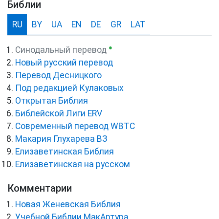
Библии
RU
BY
UA
EN
DE
GR
LAT
●
Синодальный перевод
Новый русский перевод
Перевод Десницкого
Под редакцией Кулаковых
Открытая Библия
Библейской Лиги ERV
Cовременный перевод WBTC
Макария Глухарева ВЗ
Елизаветинская Библия
Елизаветинская на русском
Комментарии
Новая Женевская Библия
Учебной Библии МакАртура