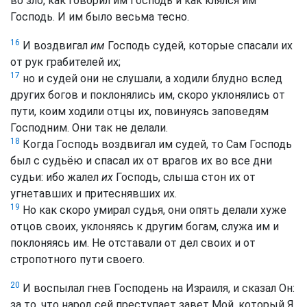
во зло, как говорил им Господь и как клялся им
Господь. И им было весьма тесно.
16
И воздвигал
им
Господь судей, которые спасали их
от рук грабителей их;
17
но и судей они не слушали, а ходили блудно вслед
других богов и поклонялись им, скоро уклонялись от
пути, коим ходили отцы их, повинуясь заповедям
Господним. Они так не делали.
18
Когда Господь воздвигал им судей, то Сам Господь
был с судьёю и спасал их от врагов их во все дни
судьи: ибо жалел
их
Господь, слыша стон их от
угнетавших и притеснявших их.
19
Но как скоро умирал судья, они опять делали хуже
отцов своих, уклоняясь к другим богам, служа им и
поклоняясь им. Не отставали от дел своих и от
стропотного пути своего.
20
И воспылал гнев Господень на Израиля, и сказал Он:
за то, что народ сей преступает завет Мой, который Я