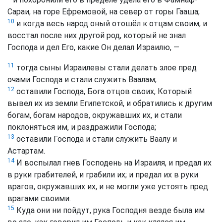
Сараи, на горе Ефремовой, на север от горы Гааша;
10
и когда весь народ оный отошёл к отцам своим, и
восстал после них другой род, который не знал
Господа и дел Его, какие Он делал Израилю, —
11
тогда сыны Израилевы стали делать злое пред
очами Господа и стали служить Ваалам;
12
оставили Господа, Бога отцов своих, Который
вывел их из земли Египетской, и обратились к другим
богам, богам народов, окружавших их, и стали
поклоняться им, и раздражили Господа;
13
оставили Господа и стали служить Ваалу и
Астартам.
14
И воспылал гнев Господень на Израиля, и предал их
в руки грабителей, и грабили их; и предал их в руки
врагов, окружавших их, и не могли уже устоять пред
врагами своими.
15
Куда они ни пойдут, рука Господня везде была им