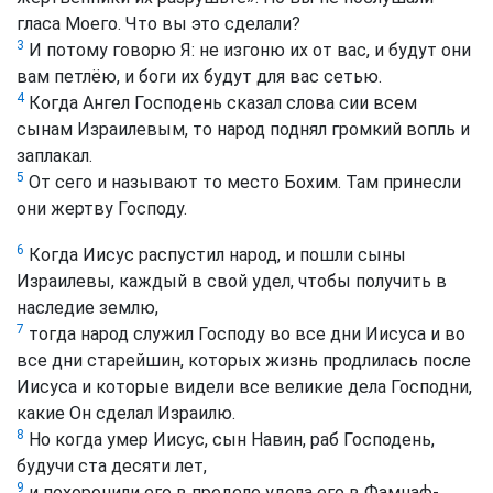
гласа Моего. Что вы это сделали?
3
И потому говорю Я: не изгоню их от вас, и будут они
вам петлёю, и боги их будут для вас сетью.
4
Когда Ангел Господень сказал слова сии всем
сынам Израилевым, то народ поднял громкий вопль и
заплакал.
5
От сего и называют то место Бохим. Там принесли
они жертву Господу.
6
Когда Иисус распустил народ, и пошли сыны
Израилевы, каждый в свой удел, чтобы получить в
наследие землю,
7
тогда народ служил Господу во все дни Иисуса и во
все дни старейшин, которых жизнь продлилась после
Иисуса и которые видели все великие дела Господни,
какие Он сделал Израилю.
8
Но когда умер Иисус, сын Навин, раб Господень,
будучи ста десяти лет,
9
и похоронили его в пределе удела его в Фамнаф-