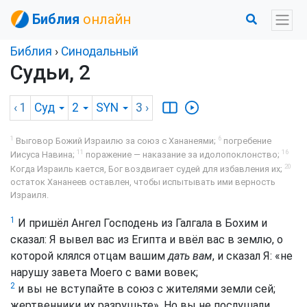
Библия
онлайн
Библия
›
Синодальный
Судьи, 2
‹ 1
Суд
2
SYN
3
›
1
6
Выговор Божий Израилю за союз с Хананеями;
погребение
11
16
Иисуса Навина;
поражение — наказание за идолопоклонство;
20
Когда Израиль кается, Бог воздвигает судей для избавления их;
остаток Хананеев оставлен, чтобы испытывать ими верность
Израиля.
1
И пришёл Ангел Господень из Галгала в Бохим и
сказал: Я вывел вас из Египта и ввёл вас в землю, о
которой клялся отцам вашим
дать вам
, и сказал Я: «не
нарушу завета Моего с вами вовек;
2
и вы не вступайте в союз с жителями земли сей;
жертвенники их разрушьте». Но вы не послушали