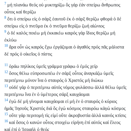
7
μή πλανάω θεός οὐ μυκτηρίζω ὅς γάρ ἐάν σπείρω ἄνθρωπος
οὗτος καί θερίζω
8
ὅτι ὁ σπείρω εἰς ὁ σάρξ ἑαυτοῦ ἐκ ὁ σάρξ θερίζω φθορά ὁ δέ
σπείρω εἰς ὁ πνεῦμα ἐκ ὁ πνεῦμα θερίζω ζωή αἰώνιος
9
ὁ δέ καλός ποιέω μή ἐκκακέω καιρός γάρ ἴδιος θερίζω μή
ἐκλύω
10
ἄρα οὖν ὡς καιρός ἔχω ἐργάζομαι ὁ ἀγαθός πρός πᾶς μάλιστα
δέ πρός ὁ οἰκεῖος ὁ πίστις
11
ὁράω πηλίκος ὑμεῖς γράμμα γράφω ὁ ἐμός χείρ
12
ὅσος θέλω εὐπροσωπέω ἐν σάρξ οὗτος ἀναγκάζω ὑμεῖς
περιτέμνω μόνον ἵνα ὁ σταυρός ὁ Χριστός μή διώκω
13
οὐδέ γάρ ὁ περιτέμνω αὐτός νόμος φυλάσσω ἀλλά θέλω ὑμεῖς
περιτέμνω ἵνα ἐν ὁ ὑμέτερος σάρξ καυχάομαι
14
ἐγώ δέ μή γίνομαι καυχάομαι εἰ μή ἐν ὁ σταυρός ὁ κύριος
ἡμᾶς Ἰησοῦς Χριστός διά ὅς ἐγώ κόσμος σταυρόω κἀγώ κόσμος
15
οὔτε γάρ περιτομή τὶς εἰμί οὔτε ἀκροβυστία ἀλλά καινός κτίσις
16
καί ὅσος ὁ κανών οὗτος στοιχέω εἰρήνη ἐπί αὐτός καί ἔλεος
καί ἐπί ὁ Ἰσραήλ ὁ θεός