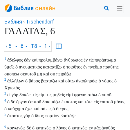
Библия
онлайн
Библия
›
Tischendorf
ΓΑΛΑΤΑΣ, 6
‹ 5
6
T8
1
›
1
ἀδελφός ἐάν καί προλαμβάνω ἄνθρωπος ἐν τὶς παράπτωμα
ὑμεῖς ὁ πνευματικός καταρτίζω ὁ τοιοῦτος ἐν πνεῦμα πραΰτης
σκοπέω σεαυτοῦ μή καί σύ πειράζω
2
ἀλλήλων ὁ βάρος βαστάζω καί οὕτω ἀναπληρόω ὁ νόμος ὁ
Χριστός
3
εἰ γάρ δοκέω τὶς εἰμί τὶς μηδείς εἰμί φρεναπατάω ἑαυτοῦ
4
ὁ δέ ἔργον ἑαυτοῦ δοκιμάζω ἕκαστος καί τότε εἰς ἑαυτοῦ μόνος
ὁ καύχημα ἔχω καί οὐ εἰς ὁ ἕτερος
5
ἕκαστος γάρ ὁ ἴδιος φορτίον βαστάζω
6
κοινωνέω δέ ὁ κατηχέω ὁ λόγος ὁ κατηχέω ἐν πᾶς ἀγαθός