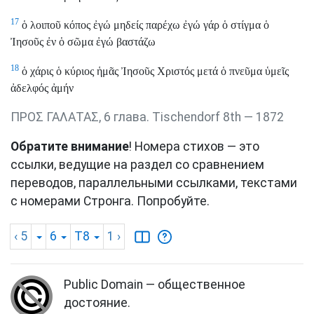
17
ὁ λοιποῦ κόπος ἐγώ μηδείς παρέχω ἐγώ γάρ ὁ στίγμα ὁ
Ἰησοῦς ἐν ὁ σῶμα ἐγώ βαστάζω
18
ὁ χάρις ὁ κύριος ἡμᾶς Ἰησοῦς Χριστός μετά ὁ πνεῦμα ὑμεῖς
ἀδελφός ἀμήν
ΠΡΟΣ ΓΑΛΑΤΑΣ, 6 глава. Tischendorf 8th — 1872
Обратите внимание
! Номера стихов — это
ссылки, ведущие на раздел со сравнением
переводов, параллельными ссылками, текстами
с номерами Стронга. Попробуйте.
‹ 5
6
T8
1
›
Public Domain — общественное
достояние.