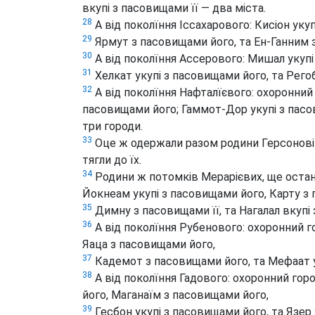
вкупі з пасовищами її — два міста.
28
А від поколїння Іссахарового: Кисіон ук
29
Ярмут з пасовищами його, та Ен-Ганним 
30
А від поколїння Ассерового: Мишал укупі 
31
Хелкат укупі з пасовищами його, та Рего
32
А від поколїння Нафталїєвого: охоронний 
пасовищами його; Гаммот-Дор укупі з пасо
три городи.
33
Оце ж одержали разом родини Герсонові 
тягли до їх.
34
Родини ж потомків Мерарієвих, ще останн
Йокнеам укупі з пасовищами його, Карту з 
35
Димну з пасовищами її, та Нагалал вкупі
36
А від поколїння Рубенового: охоронний го
Яаца з пасовищами його,
37
Кадемот з пасовищами його, та Мефаат у
38
А від поколїння Гадового: охоронний горо
його, Маганаїм з пасовищами його,
39
Гесбон укупі з пасовищами його, та Язер 