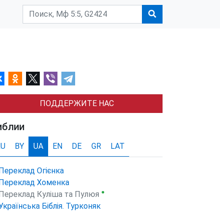
ПОДДЕРЖИТЕ НАС
иблии
RU
BY
UA
EN
DE
GR
LAT
Переклад Огієнка
Переклад Хоменка
●
Переклад Куліша та Пулюя
Українська Біблія. Турконяк