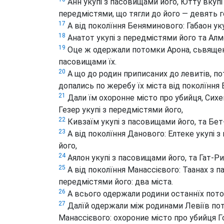
Анн укупі з пасовищами його, Ютту вкупі 
передмістями, що тягли до його — девять го
17
А від поколїння Беняминового: Габаон уку
18
Анатот укупі з передмістями його та Алм
19
Оце ж одержали потомки Арона, сьвященн
пасовищами їх.
20
А що до родин приписаних до левитів, по
допались по жеребу їх міста від поколїння
21
Дали їм охоронне місто про убийця, Сихем
Гезер укупі з передмістями його,
22
Кивзаїм укупі з пасовищами його, та Бет-
23
А від поколїння Данового: Елтеке укупі 
його,
24
Аялон укупі з пасовищами його, та Гат-Р
25
А від поколїння Манассієвого: Таанах з п
передмістями його: два міста.
26
А всього одержали родини останнїх потом
27
Далїй одержали між родинами Левіїв пот
Манассієвого: охороние місто про убийця Г