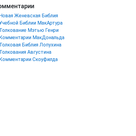
омментарии
Новая Женевская Библия
Учебной Библии МакАртура
Толкование Мэтью Генри
Комментарии МакДональда
Толковая Библия Лопухина
Толкования Августина
Комментарии Скоуфилда