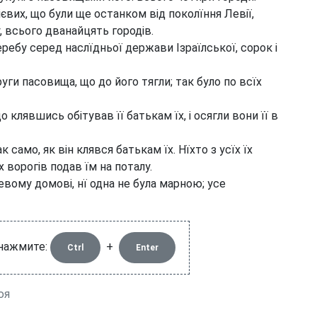
вих, що були ще останком від поколїння Левії,
, всього дванайцять городів.
ребу серед наслїдньої держави Ізраїлської, сорок і
ги пасовища, що до його тягли; так було по всїх
 клявшись обітував її батькам їх, і осягли вони її в
 само, як він клявся батькам їх. Нїхто з усїх їх
х ворогів подав їм на поталу.
евому домові, нї одна не була марною; усе
 нажмите:
+
Ctrl
Enter
юя