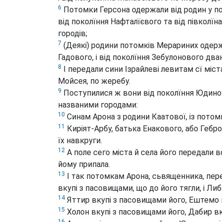
6
Потомки Герсона одержали від родин у поко
від поколїння Нафталїєвого та від півколї
городів;
7
(Деякі) родини потомків Мерариних одержа
Гадового, і від поколїння Зебулонового два
8
І передали сини Ізрайлеві левитам сї міст
Мойсея, по жеребу.
9
Поступилися ж вони від поколїння Юдиног
названими городами:
10
Синам Арона з родини Каатової, із потомк
11
Киріят-Арбу, батька Енакового, або Гебро
їх навкруги.
12
А поле сего міста й села його передали 
йому припала.
13
І так потомкам Арона, сьвященника, пер
вкупі з пасовищами, що до його тягли, і Либ
14
Яттир вкупі з пасовищами його, Ештемо 
15
Холон вкупі з пасовищами його, Дабир вк
16