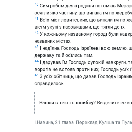
40
Сим робом деякі родини потомків Мераріє
осягли яко частину, що випала їм по жеребу
41
Всїх міст левитських, що випали їм по же
вісїм укупі з пасовищами, що тягли до їх.
42
У кожньому названому городї були навкру
названих містах.
43
І надїлив Господь Ізраїлеві всю землю, що
державу та й осїлись там.
44
І дарував їм Господь супокій навкруги, так
ворогів не встояв проти них; Господь усїх ї
45
З усїх обітниць, що давав Господь Ізрайл
справдилось.
Нашли в тексте
ошибку
? Выделите её и
І.Навина, 21 глава. Переклад Куліша та Пул