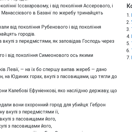
К
лїннї Іссахаровому, і від поколїння Ассерового, і
на Манассієвого в Базанї по жеребу тринайцять
ли від поколїння Рубенового і від поколїння
найцять городів.
а вкупі з передмістями, як заповідав Господь через
о і від поколїння Симеонового ось якими
ів Левії, — на їх бо спершу випав жереб — дано
н, на Юдиних горах, вкупі з пасовищами, що тягли до
вони Калебові Ефуніенкові, яко наслїдню державу, що
едали вони охоронний город для убийця: Геброн
ну вкупі з передмістями її,
вкупі з пасовищами його,
упі з пасовищами його,