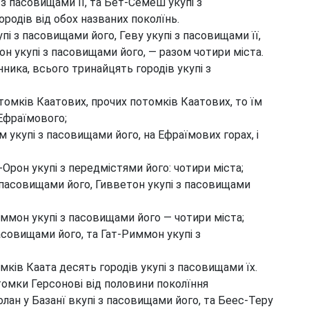
з пасовищами її, та Бет-Семеш укупі з
родів від обох названих поколїнь.
пі з пасовищами його, Геву укупі з пасовищами її,
он укупі з пасовищами його, — разом чотири міста.
ика, всього тринайцять городів укупі з
томків Каатових, прочих потомків Каатових, то їм
 Ефраїмового;
 укупі з пасовищами його, на Ефраїмових горах, і
Орон укупі з передмістями його: чотири міста;
з пасовищами його, Гивветон укупі з пасовищами
иммон укупі з пасовищами його — чотири міста;
асовищами його, та Гат-Риммон укупі з
ків Каата десять городів укупі з пасовищами їх.
омки Герсонові від половини поколїння
олан у Базанї вкупі з пасовищами його, та Беес-Теру