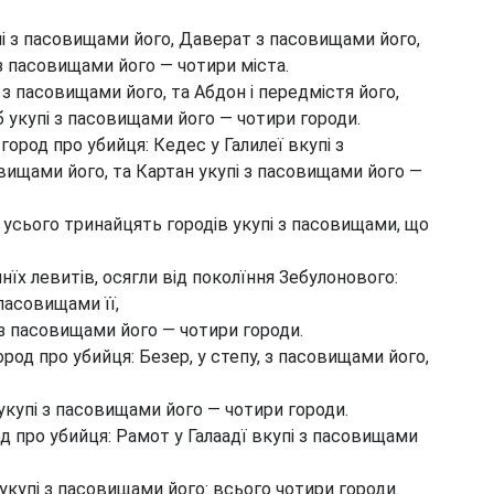
упі з пасовищами його, Даверат з пасовищами його,
з пасовищами його — чотири міста.
з пасовищами його, та Абдон і передмістя його,
б укупі з пасовищами його — чотири городи.
город про убийця: Кедес у Галилеї вкупі з
вищами його, та Картан укупі з пасовищами його —
усього тринайцять городів укупі з пасовищами, що
їх левитів, осягли від поколїння Зебулонового:
пасовищами її,
 з пасовищами його — чотири городи.
род про убийця: Безер, у степу, з пасовищами його,
купі з пасовищами його — чотири городи.
д про убийця: Рамот у Галаадї вкупі з пасовищами
укупі з пасовищами його: всього чотири городи.