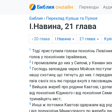
Библия
онлайн
Переводы
Ауд
Библия
›
Переклад Куліша та Пулюя
І.Навина, 21 глава
‹ 20
глава
І.Навина
21
глава
Кул
1
Тодї приступили голови поколїнь Левіїних
голов у поколїннях Ізрайлевих,
2
І промовляли до них у Силомі, у Канаан зем
3
Господь заповідав через Мойсея поступи
нашу скотину, що тягнуть до них. І передал
паїв своїх ось які городи вкупі з пасовища
4
Вийшов жереб про родини Каатові, і допа
від поколїння Юдиного і від поколїння Сим
тринайцять міст;
5
Инші ж потомки Каатові одержали від род
і від полуколїна Манассієвого по жеребу де