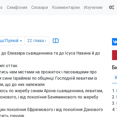
ио
Симфония
Словари
Комментарии
Изучение
іш/Пулюй
22
глава
›
 до Елеазара сьвященника та до Ісуса Навина й до
лї оттак:
Б
тись нам містами на прожиток і пасовищами про
и сини Ізрайлеві по обіцянцї Господнїй левитам із
ми, що до них належали:
лось по жеребу синам Арона сьвященника, левитам,
еонового, і від поколїння Беняминового по жеребу
ин поколїння Ефраїмового і від поколїння Данового
сять городів.