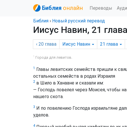
Библия
онлайн
Переводы
Ауд
Библия
›
Новый русский перевод
Иисус Навин, 21 глав
‹ 20
глава
Иисус Навин
21
глава
1
Города для левитов.
1
Главы левитских семейств пришли к свяще
остальных семейств в родах Израиля
2
в Шило в Ханаане и сказали им:
— Господь повелел через Моисея, чтобы на
нашего скота.
3
И по повелению Господа израильтяне дал
уделов.
4
Первый жребий выпал каафитам по их кл