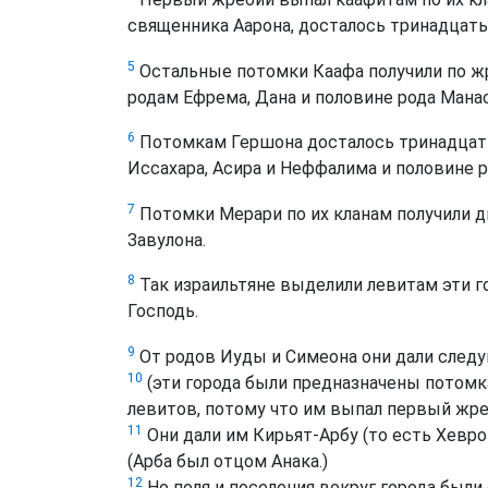
священника Аарона, досталось тринадцать
5
Остальные потомки Каафа получили по ж
родам Ефрема, Дана и половине рода Мана
6
Потомкам Гершона досталось тринадцать
Иссахара, Асира и Неффалима и половине 
7
Потомки Мерари по их кланам получили д
Завулона.
8
Так израильтяне выделили левитам эти го
Господь.
9
От родов Иуды и Симеона они дали след
10
(эти города были предназначены потомк
левитов, потому что им выпал первый жре
11
Они дали им Кирьят-Арбу (то есть Хевро
(Арба был отцом Анака.)
12
Но поля и поселения вокруг города были