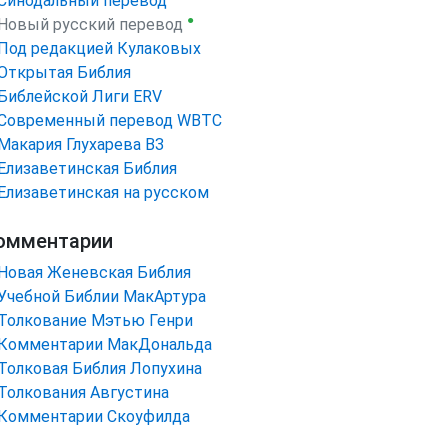
Синодальный перевод
●
Новый русский перевод
Под редакцией Кулаковых
Открытая Библия
Библейской Лиги ERV
Cовременный перевод WBTC
Макария Глухарева ВЗ
Елизаветинская Библия
Елизаветинская на русском
омментарии
Новая Женевская Библия
Учебной Библии МакАртура
Толкование Мэтью Генри
Комментарии МакДональда
Толковая Библия Лопухина
Толкования Августина
Комментарии Скоуфилда