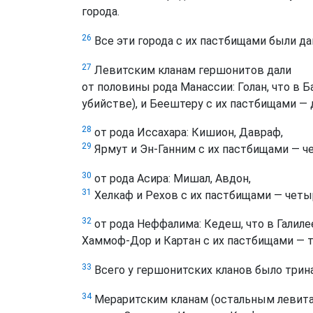
города.
26
Все эти города с их пастбищами были д
27
Левитским кланам гершонитов дали
от половины рода Манассии: Голан, что в 
убийстве), и Беештеру с их пастбищами — 
28
от рода Иссахара: Кишион, Давраф,
29
Ярмут и Эн-Ганним с их пастбищами — че
30
от рода Асира: Мишал, Авдон,
31
Хелкаф и Рехов с их пастбищами — четыр
32
от рода Неффалима: Кедеш, что в Галиле
Хаммоф-Дор и Картан с их пастбищами — т
33
Всего у гершонитских кланов было трин
34
Мераритским кланам (остальным левита