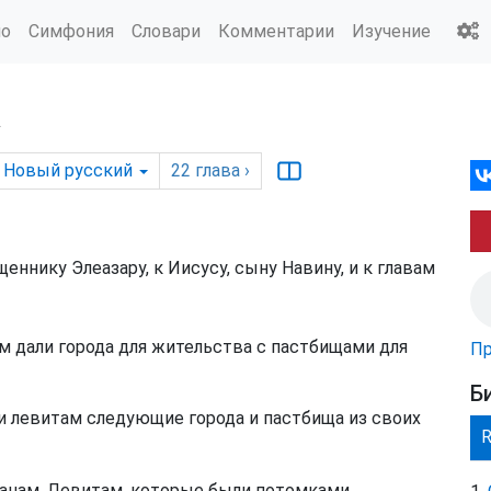
ио
Симфония
Словари
Комментарии
Изучение
а
Новый русский
22
глава
›
ннику Элеазару, к Иисусу, сыну Навину, и к главам
м дали города для жительства с пастбищами для
Пр
Б
и левитам следующие города и пастбища из своих
анам. Левитам, которые были потомками