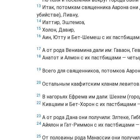
13
Итак, потомкам священника Аарона они 
убийстве), Ливну,
14
Иаттир, Эштемоа,
15
Холон, Давир,
16
Аин, Ютту и Бет-Шемеш с их пастбищами
17
А от рода Вениамина
дали им
: Гаваон, Гев
18
Анатот и Алмон с их пастбищами — четыр
19
Всего для священников, потомков Аарон
20
Остальным каафитским кланам левитов д
21
В нагорьях Ефрема им дали: Шехем (горо
22
Кивцаим и Бет-Хорон с их пастбищами —
23
А от рода Дана они получили: Элтеке, Гиб
24
Айялон и Гат-Риммон с их пастбищами —
25
От половины рода Манассии они получили