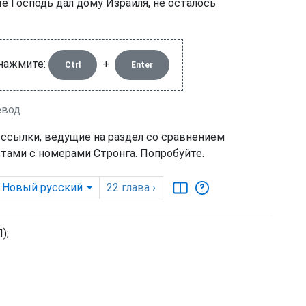
е Господь дал дому Израиля, не осталось
 нажмите:
+
Ctrl
Enter
евод
 ссылки, ведущие на раздел со сравнением
тами с номерами Стронга. Попробуйте.
Новый русский
22
глава
›
);