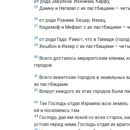
от рода Завулона: Иокнеам, Карфу,
35
Димну и Нагалал с их пастбищами — четы
36
от рода Рувима: Бецер, Иахац,
37
Кедемоф и Мефаат с их пастбищами — ч
38
от рода Гада: Рамот, что в Галааде (гор
39
Хешбон и Иазер с их пастбищами — четы
40
Всего досталось мераритским кланам, 
городов.
41
Всего левитских городов в земельных в
их пастбищами.
42
Вокруг каждого из этих городов были пас
43
Так Господь отдал Израилю всю землю, к
ей и поселились там.
44
Господь дал им покой со всех сторон, как
устоял перед ними; Господь отдал их враго
45