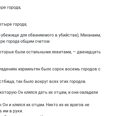
ре города;
етыре города;
од-убежище для обвиняемого в убийстве), Маханаим,
ре города общим счетом.
которые были остальными левитами, — двенадцать
ладениях израильтян было сорок восемь городов с
тбища; так было вокруг всех этих городов.
оторую Он клялся дать их отцам, и они овладели
 Он и клялся их отцам. Никто из их врагов не
в им в руки.