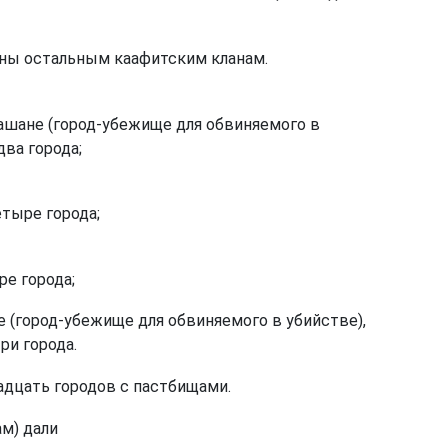
аны остальным каафитским кланам.
Башане (город-убежище для обвиняемого в
два города;
тыре города;
е города;
е (город-убежище для обвиняемого в убийстве),
ри города.
адцать городов с пастбищами.
м) дали