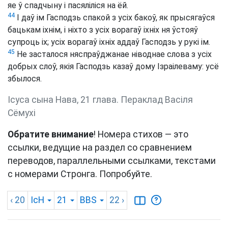
яе ў спадчыну і пасяліліся на ёй.
44
І даў ім Гасподзь спакой з усіх бакоў, як прысягаўся
бацькам іхнім, і ніхто з усіх ворагаў іхніх ня ўстояў
супроць іх; усіх ворагаў іхніх аддаў Гасподзь у рукі ім.
45
Не засталося няспраўджанае ніводнае слова з усіх
добрых слоў, якія Гасподзь казаў дому Ізраілеваму: усё
збылося.
Ісуса сына Нава, 21 глава. Пераклад Васіля
Сёмухі
Обратите внимание
! Номера стихов — это
ссылки, ведущие на раздел со сравнением
переводов, параллельными ссылками, текстами
с номерами Стронга. Попробуйте.
‹ 20
ІсН
21
BBS
22
›