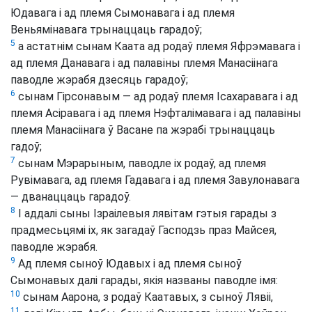
Юдавага і ад племя Сымонавага і ад племя
Веньямінавага трынаццаць гарадоў;
5
а астатнім сынам Каата ад родаў племя Яфрэмавага і
ад племя Данавага і ад палавіны племя Манасіінага
паводле жэрабя дзесяць гарадоў;
6
сынам Гірсонавым — ад родаў племя Ісахаравага і ад
племя Асіравага і ад племя Нэфталімавага і ад палавіны
племя Манасіінага ў Васане па жэрабі трынаццаць
гадоў;
7
сынам Мэрарыным, паводле іх родаў, ад племя
Рувімавага, ад племя Гадавага і ад племя Завулонавага
— дванаццаць гарадоў.
8
І аддалі сыны Ізраілевыя лявітам гэтыя гарады з
прадмесьцямі іх, як загадаў Гасподзь праз Майсея,
паводле жэрабя.
9
Ад племя сыноў Юдавых і ад племя сыноў
Сымонавых далі гарады, якія названы паводле імя:
10
сынам Аарона, з родаў Каатавых, з сыноў Лявіі,
11