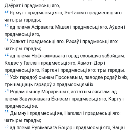
Даўрат і прадмесьці яго,
29
Ярмут і прадмесьці яго, Эн-Ганім і прадмесьці яго:
чатыры гарады;
30
ад племя Асіравага: Мішал і прадмесьці яго, Аўдон і
прадмесьці яго,
31
Хэлкат і прадмесьці яго, Рэхаў і прадмесьці яго:
чатыры гарады;
32
ад племя Нэфталімавага горад сховішча забойцам,
Кедэс у Галілеі і прадмесьці яго, Хамот-Дор і
прадмесьці яго, Картан і прадмесьці яго: тры гарады.
33
Усіх гарадоў сынам Гірсонавым, паводле родаў іхніх,
трынаццаць гарадоў з прадмесьцямі іх.
34
Родам сыноў Мэрарыных, астатнім лявітам: ад
племя Завулонавага Ёкнэам і прадмесьці яго, Карту і
прадмесьці яе,
35
Дымну і прадмесьці яе, Нагалал і прадмесьці яго:
чатыры гарады;
36
ад племя Рувімавага Бэцэр і прадмесьці яго, Яаца і