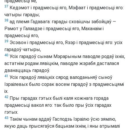
прадмесьці яе,
37
Кедэмот і прадмесьці яго, Мэфаат і прадмесьці яго:
чатыры гарады;
38
ад племя Гадавага: гарады сховішчы забойцаў —
Рамот у Галаадзе і прадмесьці яго, Маханаім і
прадмесьці яго,
39
Эсэвон і прадмесьці яго, Язэр і прадмесьці яго: усіх
гарадоў чатыры,
40
Усіх гарадоў сынам Мэрарыным паводле родаў іхніх,
астатнім родам лявіцкім, паводле жэрабя дасталася
дванаццаць гарадоў.
41
Усіх гарадоў лявіцкіх сярод валоданьняў сыноў
Ізраілевых было сорак восем гарадоў з прадмесьцямі
іх.
42
Пры гарадах гэтых былі каля кожнага горада
прадмесьці вакол яго: так было пры ўсіх гарадах
гэтых.
43
Такім чынам аддаў Гасподзь Ізраілю ўсю зямлю,
якую даць прысягаўся бацькам іхнім, і яны атрымалі