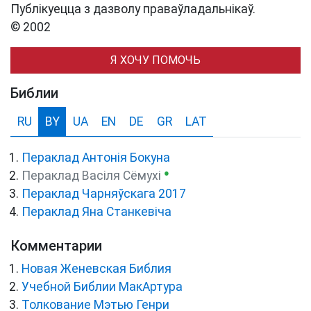
Публікуецца з дазволу праваўладальнікаў.
© 2002
Я ХОЧУ ПОМОЧЬ
Библии
RU
BY
UA
EN
DE
GR
LAT
Пераклад Антонія Бокуна
●
Пераклад Васіля Сёмухі
Пераклад Чарняўскага 2017
Пераклад Яна Станкевіча
Комментарии
Новая Женевская Библия
Учебной Библии МакАртура
Толкование Мэтью Генри