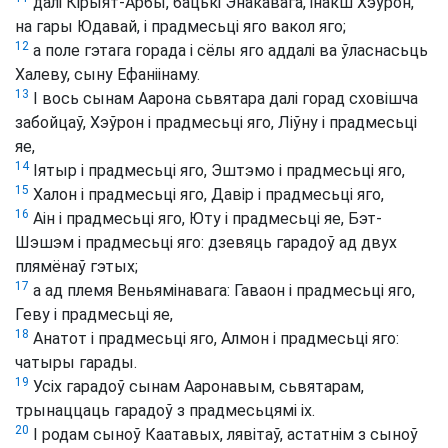
далі Кірыят-Арбы, бацькі Энакавага, інакш Хэўрон,
на гары Юдавай, і прадмесьці яго вакол яго;
12
а поле гэтага горада і сёлы яго аддалі ва ўласнасьць
Халеву, сыну Ефаніінаму.
13
І вось сынам Аарона сьвятара далі горад сховішча
забойцаў, Хэўрон і прадмесьці яго, Ліўну і прадмесьці
яе,
14
Іятыр і прадмесьці яго, Эштэмо і прадмесьці яго,
15
Халон і прадмесьці яго, Давір і прадмесьці яго,
16
Аін і прадмесьці яго, Юту і прадмесьці яе, Бэт-
Шэшэм і прадмесьці яго: дзевяць гарадоў ад двух
плямёнаў гэтых;
17
а ад племя Веньямінавага: Гаваон і прадмесьці яго,
Геву і прадмесьці яе,
18
Анатот і прадмесьці яго, Алмон і прадмесьці яго:
чатыры гарады.
19
Усіх гарадоў сынам Ааронавым, сьвятарам,
трынаццаць гарадоў з прадмесьцямі іх.
20
І родам сыноў Каатавых, лявітаў, астатнім з сыноў