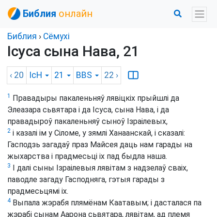
Библия
онлайн
Библия
›
Сёмухі
Ісуса сына Нава, 21
‹ 20
ІсН
21
BBS
22
›
1
Правадыры пакаленьняў лявіцкіх прыйшлі да
Элеазара сьвятара і да Ісуса, сына Нава, і да
правадыроў пакаленьняў сыноў Ізраілевых,
2
і казалі ім у Сіломе, у зямлі Ханаанскай, і сказалі:
Гасподзь загадаў праз Майсея даць нам гарады на
жыхарства і прадмесьці іх пад быдла наша.
3
І далі сыны Ізраілевыя лявітам з надзелаў сваіх,
паводле загаду Гасподняга, гэтыя гарады з
прадмесьцямі іх.
4
Выпала жэрабя плямёнам Каатавым; і дасталася па
жэрабі сынам Аарона сьвятара, лявітам, ад племя