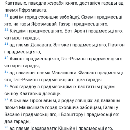
Каатавых, паводле жэрабя іхняга, дасталіся гарады ад
племя Яфрэмавага;
21
далі ім горад сховішча забойцаў, Сіхем і прадмесьці
яго, на гары Яфрэмавай, Газэр і прадмесьці яго;
22
Кіўцаім і прадмесьці яго, Бэт-Арон і прадмесьці яго:
чатыры гарады;
23
ад племя Данавага: Элтэке і прадмесьці яго, Гівэтон
і прадмесьці яго,
24
Аялон і прадмесьці яго, Гат-Рымон і прадмесьці яго:
чатыры гарады;
25
ад палавіны племя Манасіінага: Фаанах і прадмесьці
яго, Гат-Рымон і прадмесьці яго: два гарады.
26
Усіх гарадоў з прадмесьцямі іх пастатнім родам
сыноў Каатавых дзесяць.
27
А сынам Гірсонавым, з родаў лявіцкіх: ад палавіны
племя Манасіінага горад сховішча забойцам, Галан у
Васане і прадмесьці яго, і Бээштэру і прадмесьці яе:
два гарады;
28
ад племя Ісахаравага: Кішыён і прадмесьці яго,