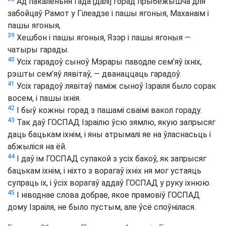
Ад пакаленьня Гада [далі] горад прыбежышча для
забойцаў Рамот у Гілеадзе і пашы ягоныя, Маханаім і
пашы ягоныя,
39
Хешбон і пашы ягоныя, Язэр і пашы ягоныя —
чатыры гарады.
40
Усіх гарадоў сыноў Мэрары паводле сем’яў іхніх,
рэшты сем’яў лявітаў, — дванаццаць гарадоў.
41
Усіх гарадоў лявітаў паміж сыноў Ізраіля было сорак
восем, і пашы іхнія.
42
І быў кожны горад з пашамі сваімі вакол гораду.
43
Так даў ГОСПАД Ізраілю ўсю зямлю, якую запрысяг
даць бацькам іхнім, і яны атрымалі яе на ўласнасьць і
абжыліся на ёй.
44
І даў ім ГОСПАД супакой з усіх бакоў, як запрысяг
бацькам іхнім, і ніхто з ворагаў іхніх ня мог устаяць
супраць іх, і ўсіх ворагаў аддаў ГОСПАД у руку іхнюю.
45
І ніводнае слова добрае, якое прамовіў ГОСПАД
дому Ізраіля, не было пустым, але ўсё споўнілася.