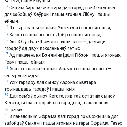
Халеву, сыну Ефунны.
13
Сынам Аарона сьвятара далі горад прыбежышча
для забойцаў Хеўрон і пашы ягоныя, Лібну і пашы
ейныя,
14
Яттыр і пашы ягоныя, Эштэмоа і пашы ягоныя,
15
Халон і пашы ягоныя, Дэбір і пашы ягоныя,
16
Аін, Юту і Бэт-Шэмэш і пашы іхнія — дзевяць
гарадоў ад двух пакаленьняў гэтых.
17
Ад пакаленьня Бэн’яміна [далі] Гібэон і пашы ягоныя,
Геву і пашы ейныя,
18
Анатот і пашы ягоныя, Альмон і пашы ягоныя —
чатыры гарады.
19
Усіх гарадоў для сыноў Аарона сьвятара —
трынаццаць гарадоў і пашы іхнія.
20
Для сем’яў сыноў Кегата, лявітаў, астатніх сыноў
Кегата, выпала жэрабя на гарады ад пакаленьня
Эфраіма.
21
З пакаленьня Эфраіма далі горад прыбежышча для
забойцаў Сыхем і пашы ягоныя на гары Эфраіма, Гезэр