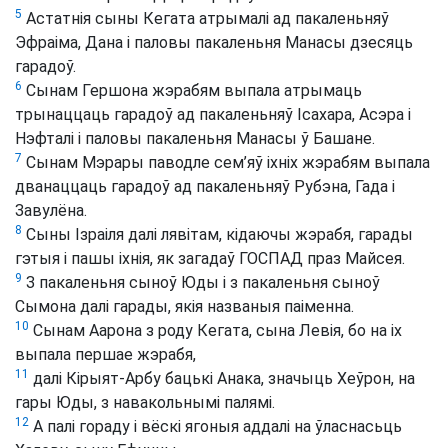
5
Астатнія сыны Кегата атрымалі ад пакаленьняў
Эфраіма, Дана і паловы пакаленьня Манасы дзесяць
гарадоў.
6
Сынам Гершона жэрабям выпала атрымаць
трынаццаць гарадоў ад пакаленьняў Ісахара, Асэра і
Нэфталі і паловы пакаленьня Манасы ў Башане.
7
Сынам Мэрары паводле сем’яў іхніх жэрабям выпала
дванаццаць гарадоў ад пакаленьняў Рубэна, Гада і
Завулёна.
8
Сыны Ізраіля далі лявітам, кідаючы жэрабя, гарады
гэтыя і пашы іхнія, як загадаў ГОСПАД праз Майсея.
9
З пакаленьня сыноў Юды і з пакаленьня сыноў
Сымона далі гарады, якія названыя паіменна.
10
Сынам Аарона з роду Кегата, сына Левія, бо на іх
выпала першае жэрабя,
11
далі Кірыят-Арбу бацькі Анака, значыць Хеўрон, на
гары Юды, з навакольнымі палямі.
12
А палі гораду і вёскі ягоныя аддалі на ўласнасьць