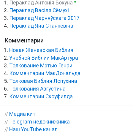
●
Пераклад Антонія Бокуна
Пераклад Васіля Сёмухі
Пераклад Чарняўскага 2017
Пераклад Яна Станкевіча
Комментарии
Новая Женевская Библия
Учебной Библии МакАртура
Толкование Мэтью Генри
Комментарии МакДональда
Толковая Библия Лопухина
Толкования Августина
Комментарии Скоуфилда
//
Медиа кит
//
Telegram недокнижника
//
Наш YouTube канал