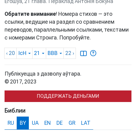
Егошуа, 21 глава. Пераклад Антонія Бокуна
Обратите внимание
! Номера стихов — это
ссылки, ведущие на раздел со сравнением
переводов, параллельными ссылками, текстами
с номерами Стронга. Попробуйте.
‹ 20
ІсН
21
BBB
22
›
Публікуецца з дазволу аўтара.
© 2017, 2023
ПОДДЕРЖАТЬ ДЕНЬГАМИ
Библии
RU
BY
UA
EN
DE
GR
LAT