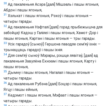
30
Ад пакаленьня Асэра [далі] Мішэаль і пашы ягоныя,
Абдон і пашы ягоныя,
31
Хэлькат і пашы ягоныя, Рэхоў і пашы ягоныя —
чатыры гарады.
32
Ад пакаленьня Нэфталі [далі] горад прыбежышча для
забойцаў Кадэш у Галілеі і пашы ягоныя, Хамот-Дор і
пашы ягоныя, Картан і пашы ягоныя — тры гарады.
33
Усіх гарадоў [сыноў] Гершона паводле сем’яў іхніх —
трынаццаць гарадоў і пашы іхнія.
34
Для сем’яў сыноў Мэрары, рэшце лявітаў, [далі] ад
пакаленьня Завулёна Ёкнэам і пашы ягоныя, Карту і
пашы ягоныя,
35
Дымну і пашы ягоныя, Нагалал і пашы ягоныя —
чатыры гарады.
36
Ад пакаленьня Рубэна [далі] Бэцэр і пашы ягоныя,
Ягцу і пашы ейныя,
37
Кедэмот і пашы ягоныя, Мэфаат і пашы ягоныя —
чатыры гарады.
38