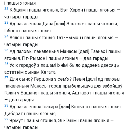
і пашы ягоныя,
22
Кібцаім і пашы ягоныя, Бэт-Харон і пашы ягоныя —
чатыры гарады.
23
Ад пакаленьня Дана [далі] Эльтэке і пашы ягоныя,
Гібэон і пашы ягоныя,
24
Аялон і пашы ягоныя, Гат-Рымон і пашы ягоныя —
чатыры гарады.
25
Ад паловы пакаленьня Манасы [далі] Таанах і пашы
ягоныя, Гіт-Рымон і пашы ягоныя — два гарады.
26
Усіх гарадоў з пашамі іхнімі было дадзена дзесяць
астатнім сынам Кегата.
27
Для сыноў Гершона з сем’яў Левія [далі] ад паловы
пакаленьня Манасы горад прыбежышча для забойцаў
Галян у Башане і пашы ягоныя, Аштарот і пашы ягоныя
— два гарады.
28
Ад пакаленьня Ісахара [далі] Кішыён і пашы ягоныя,
Дабэрат і пашы ягоныя,
29
Ярмут і пашы ягоныя, Эн-Ганім і пашы ягоныя —
чатыры гарады.