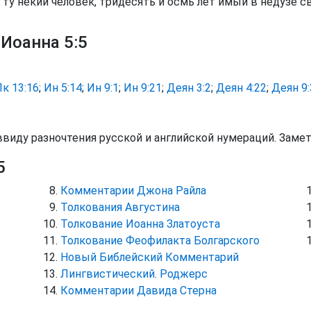
ту не́кий челове́к, три́десять и осмь лет имы́й в неду́зе св
 Иоанна 5:5
к 13:16
;
Ин 5:14
;
Ин 9:1
;
Ин 9:21
;
Деян 3:2
;
Деян 4:22
;
Деян 9:
ввиду разночтения русской и английской нумераций. Заме
5
Комментарии Джона Райла
Толкования Августина
Толкование Иоанна Златоуста
Толкование Феофилакта Болгарского
Новый Библейский Комментарий
Лингвистический. Роджерс
Комментарии Давида Стерна