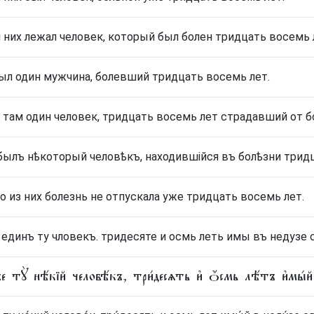
 них лежал человек, который был болен тридцать восемь 
ыл один мужчина, болевший тридцать восемь лет.
 там один человек, тридцать восемь лет страдавший от б
былъ нѣкоторый человѣкъ, находившійся въ болѣзни трид
о из них болезнь не отпускала уже тридцать восемь лет.
 единъ ту чловекъ. тридесяте и осмь леть имы въ недузе 
е тꙋ̀ нѣ́кїй человѣ́къ, три́десѧть и҆ ѻ҆́смь лѣ́тъ и҆мы́й