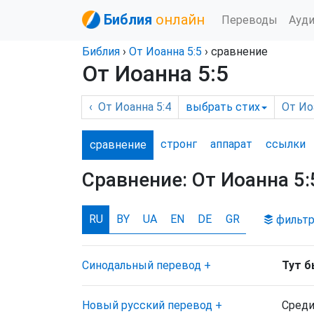
Библия
онлайн
Переводы
Ауд
Библия
›
От Иоанна
5:5
› сравнение
От Иоанна 5:5
‹
От Иоанна
5:4
выбрать
стих
От Ио
стронг
аппарат
ссылки
сравнение
Сравнение:
От Иоанна 5:
RU
BY
UA
EN
DE
GR
фильт
Синодальный перевод
+
Тут б
Новый русский перевод
+
Среди