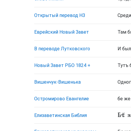
Открытый перевод НЗ
Среди
Еврейский Новый Завет
Там б
В переводе Лутковского
И был
Новый Завет РБО 1824
+
Тутъ 
Вишенчук-Вишенька
Одног
Остромирово Евангелие
бе же
Бѣ́ ж
Елизаветинская Библия