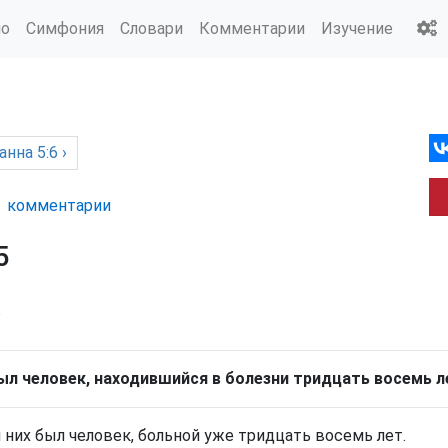
ио
Симфония
Словари
Комментарии
Изучение
анна
5:6 ›
комм
ентарии
5
р
ыл человек, находившийся в болезни тридцать восемь л
 них был человек, больной уже тридцать восемь лет.