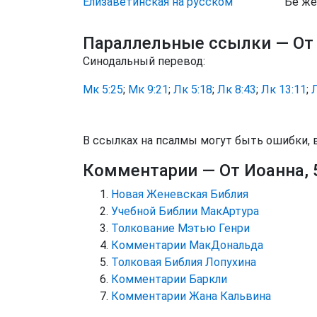
Елизаветинская на русском
Бе же 
Параллельные ссылки
— От
Синодальный перевод:
Мк 5:25
;
Мк 9:21
;
Лк 5:18
;
Лк 8:43
;
Лк 13:11
;
Л
В ссылках на псалмы могут быть ошибки, 
Комментарии
— От Иоанна, 
Новая Женевская Библия
Учебной Библии МакАртура
Толкование Мэтью Генри
Комментарии МакДональда
Толковая Библия Лопухина
Комментарии Баркли
Комментарии Жана Кальвина