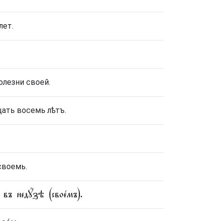
лет.
олезни своей.
цать восемь лѣтъ.
своемь.
 въ недꙋ́зѣ (свое́мъ).