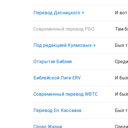
Перевод Десницкого
+
И вот
Современный перевод РБО
Там б
Под редакцией Кулаковых
+
Был т
Открытая Библия
Среди
Библейской Лиги ERV
И был
Cовременный перевод WBTC
И был
Перевод Еп. Кассиана
Был т
Слово Жизни
Среди