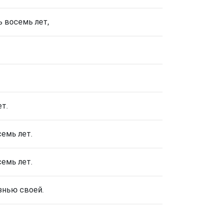
ь восемь лет,
т.
семь лет.
семь лет.
знью своей.