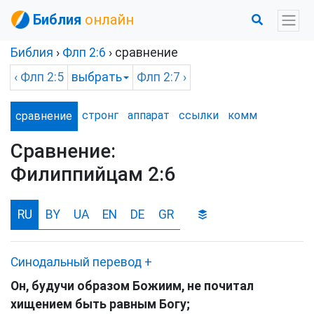
Библия
онлайн
Библия
›
Флп
2:6
› сравнение
‹
Флп
2:5
выбрать
Флп
2:7 ›
стронг
аппарат
ссылки
комм
сравнение
Сравнение:
Филиппийцам 2:6
RU
BY
UA
EN
DE
GR
Синодальный перевод
+
Он, будучи образом Божиим, не почитал
хищением быть равным Богу;