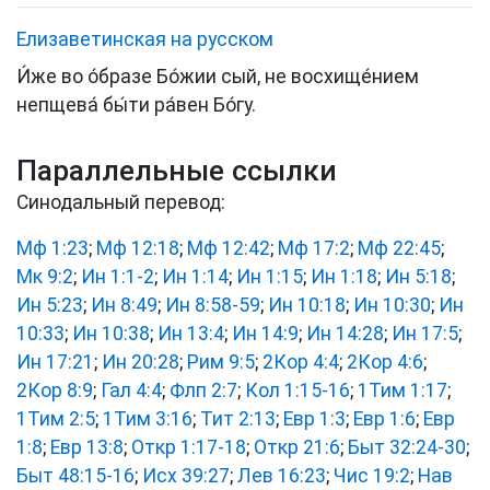
Елизаветинская на русском
И́же во о́бразе Бо́жии сый, не восхище́нием
непщева́ бы́ти ра́вен Бо́гу.
Параллельные ссылки
Синодальный перевод:
Мф 1:23
;
Мф 12:18
;
Мф 12:42
;
Мф 17:2
;
Мф 22:45
;
Мк 9:2
;
Ин 1:1-2
;
Ин 1:14
;
Ин 1:15
;
Ин 1:18
;
Ин 5:18
;
Ин 5:23
;
Ин 8:49
;
Ин 8:58-59
;
Ин 10:18
;
Ин 10:30
;
Ин
10:33
;
Ин 10:38
;
Ин 13:4
;
Ин 14:9
;
Ин 14:28
;
Ин 17:5
;
Ин 17:21
;
Ин 20:28
;
Рим 9:5
;
2Кор 4:4
;
2Кор 4:6
;
2Кор 8:9
;
Гал 4:4
;
Флп 2:7
;
Кол 1:15-16
;
1Тим 1:17
;
1Тим 2:5
;
1Тим 3:16
;
Тит 2:13
;
Евр 1:3
;
Евр 1:6
;
Евр
1:8
;
Евр 13:8
;
Откр 1:17-18
;
Откр 21:6
;
Быт 32:24-30
;
Быт 48:15-16
;
Исх 39:27
;
Лев 16:23
;
Чис 19:2
;
Нав