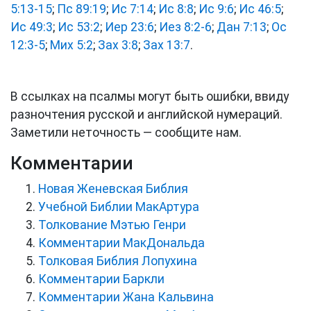
5:13-15
;
Пс 89:19
;
Ис 7:14
;
Ис 8:8
;
Ис 9:6
;
Ис 46:5
;
Ис 49:3
;
Ис 53:2
;
Иер 23:6
;
Иез 8:2-6
;
Дан 7:13
;
Ос
12:3-5
;
Мих 5:2
;
Зах 3:8
;
Зах 13:7
.
В ссылках на псалмы могут быть ошибки, ввиду
разночтения русской и английской нумераций.
Заметили неточность — сообщите нам.
Комментарии
Новая Женевская Библия
Учебной Библии МакАртура
Толкование Мэтью Генри
Комментарии МакДональда
Толковая Библия Лопухина
Комментарии Баркли
Комментарии Жана Кальвина