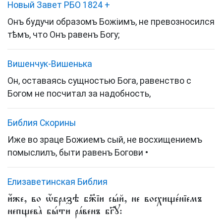
Новый Завет РБО 1824
+
Онъ будучи образомъ Божіимъ, не превозносился
тѣмъ, что Онъ равенъ Богу;
Вишенчук-Вишенька
Он, оставаясь сущностью Бога, равенство с
Богом не посчитал за надобность,
Библия Скорины
Иже во зраце Божиемъ сый, не восхищениемъ
помыслилъ, быти равенъ Богови •
Елизаветинская Библия
и҆́же, во ѡ҆́бразѣ бж҃їи сы́й, не восхище́нїемъ
непщева̀ бы́ти ра́венъ бг҃ꙋ: