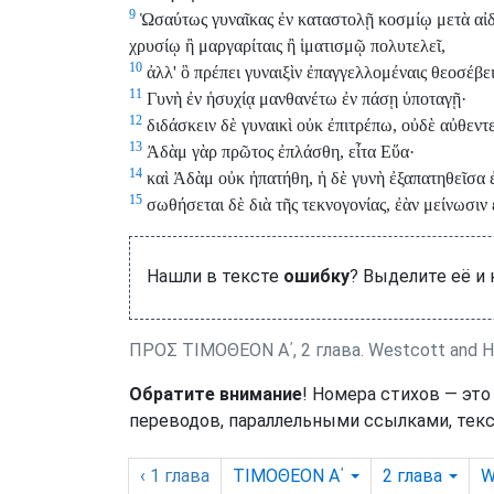
9
Ὡσαύτως γυναῖκας ἐν καταστολῇ κοσμίῳ μετὰ αἰδ
χρυσίῳ ἢ μαργαρίταις ἢ ἱματισμῷ πολυτελεῖ,
10
ἀλλ' ὃ πρέπει γυναιξὶν ἐπαγγελλομέναις θεοσέβει
11
Γυνὴ ἐν ἡσυχίᾳ μανθανέτω ἐν πάσῃ ὑποταγῇ·
12
διδάσκειν δὲ γυναικὶ οὐκ ἐπιτρέπω, οὐδὲ αὐθεντεῖ
13
Ἀδὰμ γὰρ πρῶτος ἐπλάσθη, εἶτα Εὕα·
14
καὶ Ἀδὰμ οὐκ ἠπατήθη, ἡ δὲ γυνὴ ἐξαπατηθεῖσα 
15
σωθήσεται δὲ διὰ τῆς τεκνογονίας, ἐὰν μείνωσιν
Нашли в тексте
ошибку
? Выделите её и
ΠΡΟΣ ΤΙΜΟΘΕΟΝ Α΄, 2 глава. Westcott and H
Обратите внимание
! Номера стихов — это
переводов, параллельными ссылками, текс
‹ 1
глава
ΤΙΜΟΘΕΟΝ Α΄
2
глава