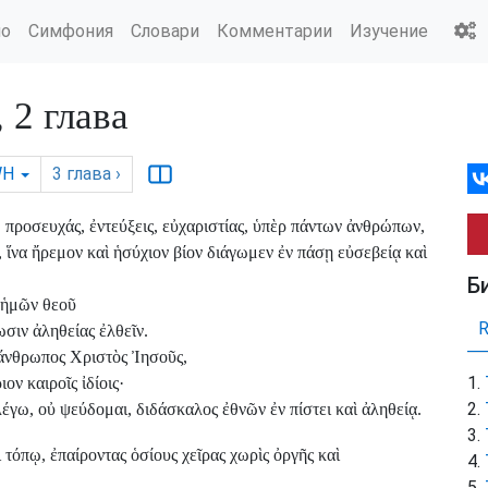
ио
Симфония
Словари
Комментарии
Изучение
2 глава
WH
3
глава
›
προσευχάς, ἐντεύξεις, εὐχαριστίας, ὑπὲρ πάντων ἀνθρώπων,
ἵνα ἤρεμον καὶ ἡσύχιον βίον διάγωμεν ἐν πάσῃ εὐσεβείᾳ καὶ
Б
 ἡμῶν θεοῦ
ωσιν ἀληθείας ἐλθεῖν.
 ἄνθρωπος Χριστὸς Ἰησοῦς,
ον καιροῖς ἰδίοις·
λέγω, οὐ ψεύδομαι, διδάσκαλος ἐθνῶν ἐν πίστει καὶ ἀληθείᾳ.
τόπῳ, ἐπαίροντας ὁσίους χεῖρας χωρὶς ὀργῆς καὶ