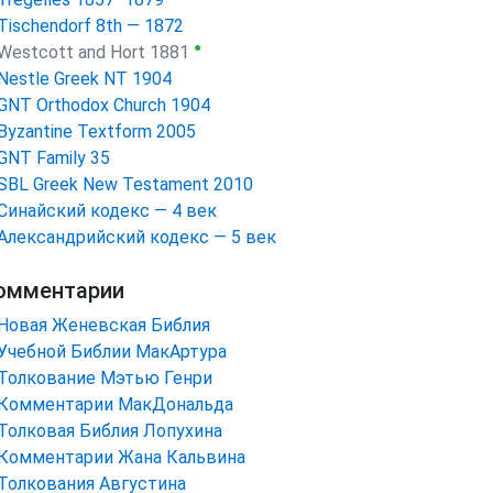
Tischendorf 8th — 1872
●
Westcott and Hort 1881
Nestle Greek NT 1904
GNT Orthodox Church 1904
Byzantine Textform 2005
GNT Family 35
SBL Greek New Testament 2010
Синайский кодекс — 4 век
Александрийский кодекс — 5 век
омментарии
Новая Женевская Библия
Учебной Библии МакАртура
Толкование Мэтью Генри
Комментарии МакДональда
Толковая Библия Лопухина
Комментарии Жана Кальвина
Толкования Августина