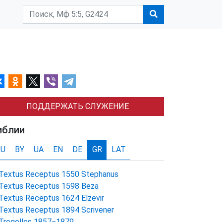
ПОДДЕРЖАТЬ СЛУЖЕНИЕ
иблии
RU
BY
UA
EN
DE
GR
LAT
Textus Receptus 1550 Stephanus
Textus Receptus 1598 Beza
Textus Receptus 1624 Elzevir
Textus Receptus 1894 Scrivener
Tregelles 1857−1879