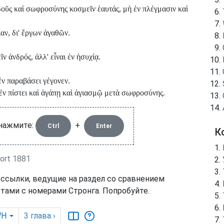
οῦς καὶ σωφροσύνης κοσμεῖν ἑαυτάς, μὴ ἐν πλέγμασιν καὶ
αν, δι' ἔργων ἀγαθῶν.
ν ἀνδρός, ἀλλ' εἶναι ἐν ἡσυχίᾳ.
ἐν παραβάσει γέγονεν.
 ἐν πίστει καὶ ἀγάπῃ καὶ ἁγιασμῷ μετὰ σωφροσύνης.
 нажмите:
+
Ctrl
Enter
К
ort 1881
 ссылки, ведущие на раздел со сравнением
тами с номерами Стронга. Попробуйте.
WH
3
глава
›