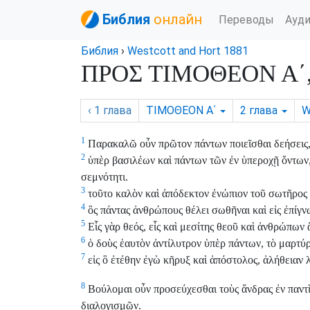
Библия
онлайн
Переводы
Ауд
Библия
›
Westcott and Hort 1881
ΠΡΟΣ ΤΙΜΟΘΕΟΝ Α΄, 
‹ 1
глава
ΤΙΜΟΘΕΟΝ Α΄
2
глава
1
Παρακαλῶ οὖν πρῶτον πάντων ποιεῖσθαι δεήσεις, 
2
ὑπὲρ βασιλέων καὶ πάντων τῶν ἐν ὑπεροχῇ ὄντων, 
σεμνότητι.
3
τοῦτο καλὸν καὶ ἀπόδεκτον ἐνώπιον τοῦ σωτῆρος
4
ὃς πάντας ἀνθρώπους θέλει σωθῆναι καὶ εἰς ἐπίγν
5
Εἷς γὰρ θεός, εἷς καὶ μεσίτης θεοῦ καὶ ἀνθρώπων
6
ὁ δοὺς ἑαυτὸν ἀντίλυτρον ὑπὲρ πάντων, τὸ μαρτύρι
7
εἰς ὃ ἐτέθην ἐγὼ κῆρυξ καὶ ἀπόστολος, ἀλήθειαν 
8
Βούλομαι οὖν προσεύχεσθαι τοὺς ἄνδρας ἐν παντὶ 
διαλογισμῶν.