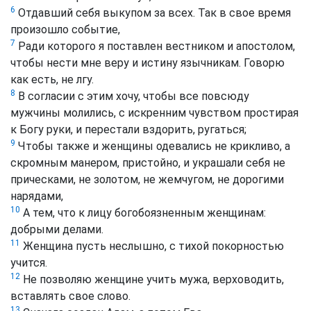
6
Отдавший себя выкупом за всех. Так в свое время
произошло событие,
7
Ради которого я поставлен вестником и апостолом,
чтобы нести мне веру и истину язычникам. Говорю
как есть, не лгу.
8
В согласии с этим хочу, чтобы все повсюду
мужчины молились, с искренним чувством простирая
к Богу руки, и перестали вздорить, ругаться;
9
Чтобы также и женщины одевались не крикливо, а
скромным манером, пристойно, и украшали себя не
прическами, не золотом, не жемчугом, не дорогими
нарядами,
10
А тем, что к лицу богобоязненным женщинам:
добрыми делами.
11
Женщина пусть неслышно, с тихой покорностью
учится.
12
Не позволяю женщине учить мужа, верховодить,
вставлять свое слово.
13