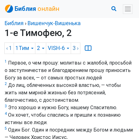
Библия
онлайн
Библия
›
Вишенчук-Вишенька
1-е Тимофею, 2
‹ 1
1Тим
2
VISH-6
3
›
1
Первое, о чем прошу: молитвы с жалобой, просьбой
о заступничестве и благодарением прошу приносить
Богу за всех, — от самых простых людей
2
До лиц, облеченных высокой властью, — чтобы
жить нам мирной жизнью без потрясений,
благочестиво, с достоинством.
3
Это хорошо и нужно Богу, нашему Спасителю.
4
Он хочет, чтобы спаслись и пришли к познанию
истины все люди.
5
Один Бог. Один и посредник между Богом и людьми
— Человек Христос Иисус,