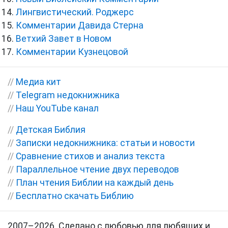
Лингвистический. Роджерс
Комментарии Давида Стерна
Ветхий Завет в Новом
Комментарии Кузнецовой
//
Медиа кит
//
Telegram недокнижника
//
Наш YouTube канал
//
Детская Библия
//
Записки недокнижника: статьи и новости
//
Сравнение стихов и анализ текста
//
Параллельное чтение двух переводов
//
План чтения Библии на каждый день
//
Бесплатно скачать Библию
2007–2026. Сделано с любовью для любящих и