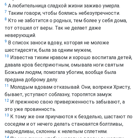
6
А любительница сладкой жизни заживо умерла.
7
Таким говори, чтобы боялись небезупречности.
8
Кто не заботится о родных, тем более у себя дома,
тот отошел от веры. Так не делает даже
неверующий.
9
В список заноси вдову, которая не моложе
шестидесяти, была за одним мужем,
10
Известна тихим нравом и хорошо воспитала детей,
давала кров бесприютным, омывала ноги святым
Божьим людям, помогала убогим, вообще была
предана доброму делу.
11
Молодым вдовам отказывай. Они, вопреки Христу,
бывает, уступают соблазну, торопятся замуж
12
И прежнюю свою приверженность забывают, а
это уже провинность.
13
К тому же они приучаются к безделью, шастают по
соседям и от нечего делать становятся болтливы,
надоедливы, склонны к нелепым сплетням.
14