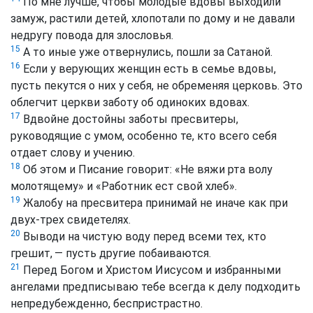
По мне лучше, чтобы молодые вдовы выходили
замуж, растили детей, хлопотали по дому и не давали
недругу повода для злословья.
15
А то иные уже отвернулись, пошли за Сатаной.
16
Если у верующих женщин есть в семье вдовы,
пусть пекутся о них у себя, не обременяя церковь. Это
облегчит церкви заботу об одиноких вдовах.
17
Вдвойне достойны заботы пресвитеры,
руководящие с умом, особенно те, кто всего себя
отдает слову и учению.
18
Об этом и Писание говорит: «Не вяжи рта волу
молотящему» и «Работник ест свой хлеб».
19
Жалобу на пресвитера принимай не иначе как при
двух-трех свидетелях.
20
Выводи на чистую воду перед всеми тех, кто
грешит, — пусть другие побаиваются.
21
Перед Богом и Христом Иисусом и избранными
ангелами предписываю тебе всегда к делу подходить
непредубежденно, беспристрастно.