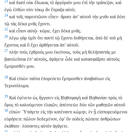
23
καὶ διατί οὐκ ἔδωκας τὸ ἀργύριόν μου ἐπὶ τὴν τράπεζαν, καὶ
ἐγὼ ἐλθὼν σὺν τόκῳ ἂν ἔπραξα αὐτὸ;
24
καὶ τοῖς παρεστῶσιν εἶπεν· ἄρατε ἀπ’ αὐτοῦ τὴν μνᾶν καὶ δότε
τῷ τὰς δέκα μνᾶς ἔχοντι.
25
καὶ εἶπον αὐτῷ· κύριε, ἔχει δέκα μνᾶς.
26
λέγω γὰρ ὑμῖν ὅτι παντὶ τῷ ἔχοντι δοθήσεται, ἀπὸ δὲ τοῦ μὴ
ἔχοντος καὶ ὃ ἔχει ἀρθήσεται ἀπ’ αὐτοῦ.
27
πλὴν τοὺς ἐχθρούς μου ἐκείνους, τοὺς μὴ θελήσαντάς με
βασιλεῦσαι ἐπ’ αὐτοὺς, ἀγάγετε ὧδε καὶ κατασφάξατε αὐτοὺς
ἔμπροσθέν μου.
28
Καὶ εἰπὼν ταῦτα ἐπορεύετο ἔμπροσθεν ἀναβαίνων εἰς
Ἱεροσόλυμα.
29
Καὶ ἐγένετο ὡς ἤγγισεν εἰς Βηθσφαγὴ καὶ Βηθανίαν πρὸς τὸ
ὄρος τὸ καλούμενον ἐλαιῶν, ἀπέστειλε δύο τῶν μαθητῶν αὐτοῦ
30
εἰπών· Ὑπάγετε εἰς τὴν κατέναντι κώμην, ἐν ᾗ εἰσπορευόμενοι
εὑρήσετε πῶλον δεδεμένον, ἐφ’ ὃν οὐδεὶς πώποτε ἀνθρώπων
ἐκάθισε· λύσαντες αὐτὸν ἀγάγετε.
31