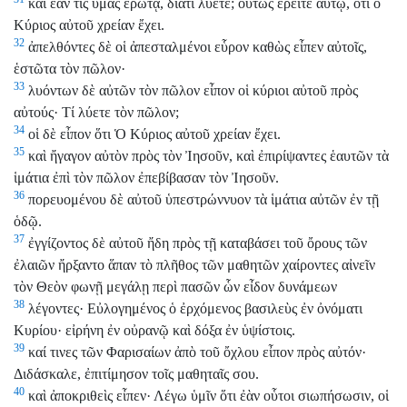
καὶ ἐάν τις ὑμᾶς ἐρωτᾷ, διατί λύετε; οὕτως ἐρεῖτε αὐτῷ, ὅτι ὁ
Κύριος αὐτοῦ χρείαν ἔχει.
32
ἀπελθόντες δὲ οἱ ἀπεσταλμένοι εὗρον καθὼς εἶπεν αὐτοῖς,
ἑστῶτα τὸν πῶλον·
33
λυόντων δὲ αὐτῶν τὸν πῶλον εἶπον οἱ κύριοι αὐτοῦ πρὸς
αὐτούς· Τί λύετε τὸν πῶλον;
34
οἱ δὲ εἶπον ὅτι Ὁ Κύριος αὐτοῦ χρείαν ἔχει.
35
καὶ ἤγαγον αὐτὸν πρὸς τὸν Ἰησοῦν, καὶ ἐπιρίψαντες ἑαυτῶν τὰ
ἱμάτια ἐπὶ τὸν πῶλον ἐπεβίβασαν τὸν Ἰησοῦν.
36
πορευομένου δὲ αὐτοῦ ὑπεστρώννυον τὰ ἱμάτια αὐτῶν ἐν τῇ
ὁδῷ.
37
ἐγγίζοντος δὲ αὐτοῦ ἤδη πρὸς τῇ καταβάσει τοῦ ὄρους τῶν
ἐλαιῶν ἤρξαντο ἅπαν τὸ πλῆθος τῶν μαθητῶν χαίροντες αἰνεῖν
τὸν Θεὸν φωνῇ μεγάλῃ περὶ πασῶν ὧν εἶδον δυνάμεων
38
λέγοντες· Εὐλογημένος ὁ ἐρχόμενος βασιλεὺς ἐν ὀνόματι
Κυρίου· εἰρήνη ἐν οὐρανῷ καὶ δόξα ἐν ὑψίστοις.
39
καί τινες τῶν Φαρισαίων ἀπὸ τοῦ ὄχλου εἶπον πρὸς αὐτόν·
Διδάσκαλε, ἐπιτίμησον τοῖς μαθηταῖς σου.
40
καὶ ἀποκριθεὶς εἶπεν· Λέγω ὑμῖν ὅτι ἐὰν οὗτοι σιωπήσωσιν, οἱ