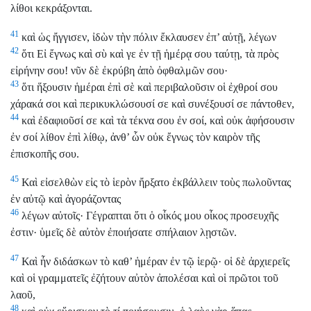
λίθοι κεκράξονται.
41
καὶ ὡς ἤγγισεν, ἰδὼν τὴν πόλιν ἔκλαυσεν ἐπ’ αὐτῇ, λέγων
42
ὅτι Εἰ ἔγνως καὶ σὺ καὶ γε ἐν τῇ ἡμέρᾳ σου ταύτῃ, τὰ πρὸς
εἰρήνην σου! νῦν δὲ ἐκρύβη ἀπὸ ὀφθαλμῶν σου·
43
ὅτι ἥξουσιν ἡμέραι ἐπὶ σὲ καὶ περιβαλοῦσιν οἱ ἐχθροί σου
χάρακά σοι καὶ περικυκλώσουσί σε καὶ συνέξουσί σε πάντοθεν,
44
καὶ ἐδαφιοῦσί σε καὶ τὰ τέκνα σου ἐν σοί, καὶ οὐκ ἀφήσουσιν
ἐν σοί λίθον ἐπὶ λίθῳ, ἀνθ’ ὧν οὐκ ἔγνως τὸν καιρὸν τῆς
ἐπισκοπῆς σου.
45
Καὶ εἰσελθὼν εἰς τὸ ἱερὸν ἤρξατο ἐκβάλλειν τοὺς πωλοῦντας
ἐν αὐτῷ καὶ ἀγοράζοντας
46
λέγων αὐτοῖς· Γέγραπται ὅτι ὁ οἶκός μου οἶκος προσευχῆς
ἐστιν· ὑμεῖς δὲ αὐτὸν ἐποιήσατε σπήλαιον λῃστῶν.
47
Καὶ ἦν διδάσκων τὸ καθ’ ἡμέραν ἐν τῷ ἱερῷ· οἱ δὲ ἀρχιερεῖς
καὶ οἱ γραμματεῖς ἐζήτουν αὐτὸν ἀπολέσαι καὶ οἱ πρῶτοι τοῦ
λαοῦ,
48