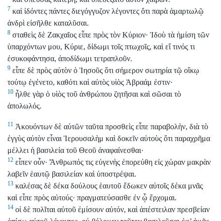
7
καὶ ἰδόντες πάντες διεγόγγυζον λέγοντες ὅτι παρὰ ἁμαρτωλῷ
ἀνδρὶ εἰσῆλθε καταλῦσαι.
8
σταθεὶς δὲ Ζακχαῖος εἶπε πρὸς τὸν Κύριον· Ἰδοὺ τὰ ἡμίση τῶν
ὑπαρχόντων μου, Κύριε, δίδωμι τοῖς πτωχοῖς, καὶ εἴ τινός τι
ἐσυκοφάντησα, ἀποδίδωμι τετραπλοῦν.
9
εἶπε δὲ πρὸς αὐτὸν ὁ Ἰησοῦς ὅτι σήμερον σωτηρία τῷ οἴκῳ
τούτῳ ἐγένετο, καθότι καὶ αὐτὸς υἱὸς Ἀβραάμ ἐστιν·
10
ἦλθε γὰρ ὁ υἱὸς τοῦ ἀνθρώπου ζητῆσαι καὶ σῶσαι τὸ
ἀπολωλός.
11
Ἀκουόντων δὲ αὐτῶν ταῦτα προσθεὶς εἶπε παραβολὴν, διὰ τὸ
ἐγγὺς αὐτὸν εἶναι Ἱερουσαλὴμ καὶ δοκεῖν αὐτοὺς ὅτι παραχρῆμα
μέλλει ἡ βασιλεία τοῦ Θεοῦ ἀναφαίνεσθαι·
12
εἶπεν οὖν· Ἄνθρωπός τις εὐγενὴς ἐπορεύθη εἰς χώραν μακρὰν
λαβεῖν ἑαυτῷ βασιλείαν καὶ ὑποστρέψαι.
13
καλέσας δὲ δέκα δούλους ἑαυτοῦ ἔδωκεν αὐτοῖς δέκα μνᾶς
καὶ εἶπε πρὸς αὐτούς· πραγματεύσασθε ἐν ᾧ ἔρχομαι.
14
οἱ δὲ πολῖται αὐτοῦ ἐμίσουν αὐτόν, καὶ ἀπέστειλαν πρεσβείαν