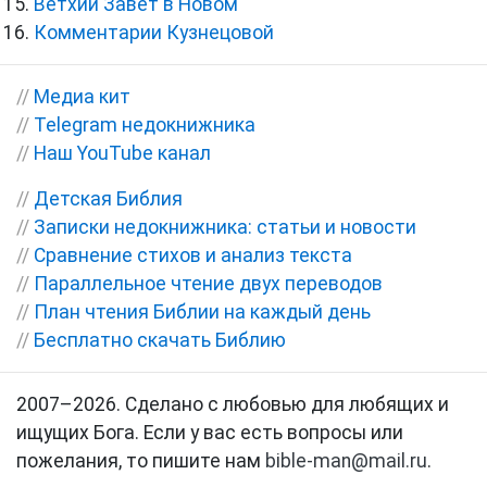
Ветхий Завет в Новом
Комментарии Кузнецовой
//
Медиа кит
//
Telegram недокнижника
//
Наш YouTube канал
//
Детская Библия
//
Записки недокнижника: статьи и новости
//
Сравнение стихов и анализ текста
//
Параллельное чтение двух переводов
//
План чтения Библии на каждый день
//
Бесплатно скачать Библию
2007–2026. Сделано с любовью для любящих и
ищущих Бога. Если у вас есть вопросы или
пожелания, то пишите нам
bible-man@mail.ru
.