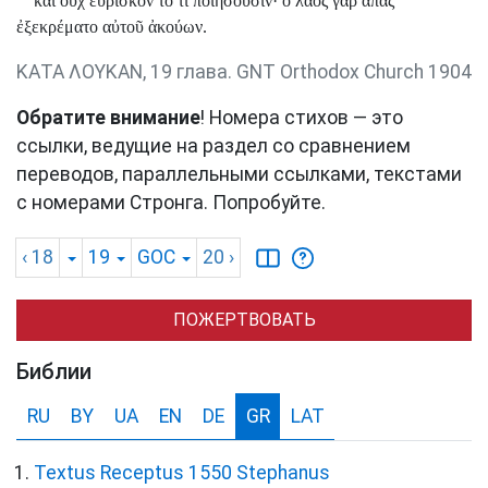
καὶ οὐχ εὕρισκον τὸ τί ποιήσουσιν· ὁ λαὸς γὰρ ἅπας
ἐξεκρέματο αὐτοῦ ἀκούων.
ΚΑΤΑ ΛΟΥΚΑΝ, 19 глава. GNT Orthodox Church 1904
Обратите внимание
! Номера стихов — это
ссылки, ведущие на раздел со сравнением
переводов, параллельными ссылками, текстами
с номерами Стронга. Попробуйте.
‹ 18
19
GOC
20
›
ПОЖЕРТВОВАТЬ
Библии
RU
BY
UA
EN
DE
GR
LAT
Textus Receptus 1550 Stephanus