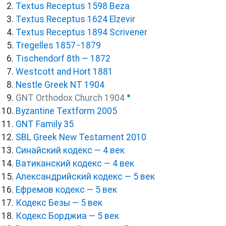
Textus Receptus 1598 Beza
Textus Receptus 1624 Elzevir
Textus Receptus 1894 Scrivener
Tregelles 1857−1879
Tischendorf 8th — 1872
Westcott and Hort 1881
Nestle Greek NT 1904
●
GNT Orthodox Church 1904
Byzantine Textform 2005
GNT Family 35
SBL Greek New Testament 2010
Синайский кодекс — 4 век
Ватиканский кодекс — 4 век
Александрийский кодекс — 5 век
Ефремов кодекс — 5 век
Кодекс Безы — 5 век
Кодекс Борджиа — 5 век