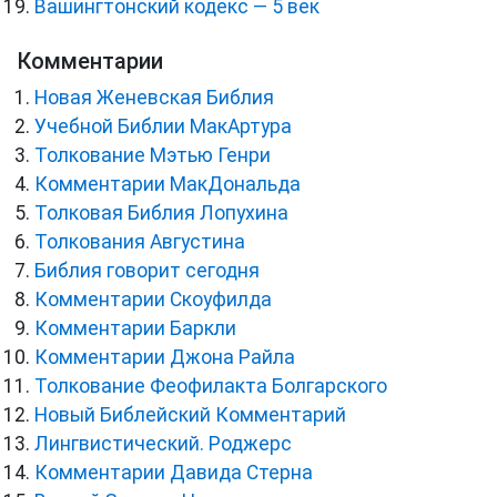
Вашингтонский кодекс — 5 век
Комментарии
Новая Женевская Библия
Учебной Библии МакАртура
Толкование Мэтью Генри
Комментарии МакДональда
Толковая Библия Лопухина
Толкования Августина
Библия говорит сегодня
Комментарии Скоуфилда
Комментарии Баркли
Комментарии Джона Райла
Толкование Феофилакта Болгарского
Новый Библейский Комментарий
Лингвистический. Роджерс
Комментарии Давида Стерна