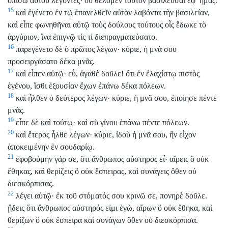
ὀπίσω αὐτοῦ λέγοντες· οὐ θέλομεν τοῦτον βασιλεῦσαι ἐφ’ ἡμᾶς.
15
καὶ ἐγένετο ἐν τῷ ἐπανελθεῖν αὐτὸν λαβόντα τὴν βασιλείαν,
καὶ εἶπε φωνηθῆναι αὐτῷ τοὺς δούλους τούτους οἷς ἔδωκε τὸ
ἀργύριον, ἵνα ἐπιγνῷ τίς τί διεπραγματεύσατο.
16
παρεγένετο δὲ ὁ πρῶτος λέγων· κύριε, ἡ μνᾶ σου
προσειργάσατο δέκα μνᾶς.
17
καὶ εἶπεν αὐτῷ· εὖ, ἀγαθὲ δοῦλε! ὅτι ἐν ἐλαχίστῳ πιστὸς
ἐγένου, ἴσθι ἐξουσίαν ἔχων ἐπάνω δέκα πόλεων.
18
καὶ ἦλθεν ὁ δεύτερος λέγων· κύριε, ἡ μνᾶ σου, ἐποίησε πέντε
μνᾶς.
19
εἶπε δὲ καὶ τούτῳ· καὶ σὺ γίνου ἐπάνω πέντε πόλεων.
20
καὶ ἕτερος ἦλθε λέγων· κύριε, ἰδοὺ ἡ μνᾶ σου, ἣν εἶχον
ἀποκειμένην ἐν σουδαρίῳ.
21
ἐφοβούμην γάρ σε, ὅτι ἄνθρωπος αὐστηρὸς εἶ· αἴρεις ὃ οὐκ
ἔθηκας, καὶ θερίζεις ὃ οὐκ ἔσπειρας, καὶ συνάγεις ὅθεν οὐ
διεσκόρπισας.
22
λέγει αὐτῷ· ἐκ τοῦ στόματός σου κρινῶ σε, πονηρὲ δοῦλε.
ᾔδεις ὅτι ἄνθρωπος αὐστηρός εἰμι ἐγὼ, αἴρων ὃ οὐκ ἔθηκα, καὶ
θερίζων ὃ οὐκ ἔσπειρα καὶ συνάγων ὅθεν οὐ διεσκόρπισα.