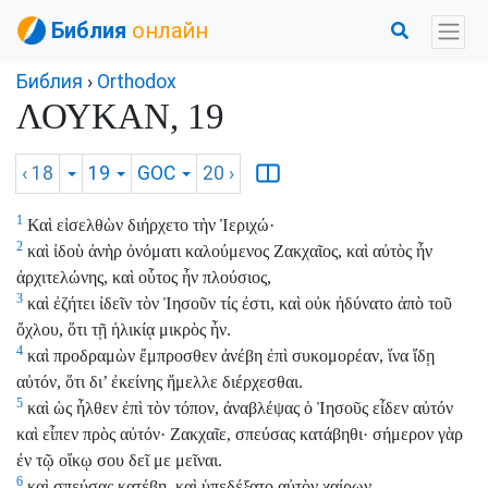
Библия
онлайн
Библия
›
Orthodox
ΛΟΥΚΑΝ, 19
‹ 18
19
GOC
20
›
1
Καὶ εἰσελθὼν διήρχετο τὴν Ἰεριχώ·
2
καὶ ἰδοὺ ἀνὴρ ὀνόματι καλούμενος Ζακχαῖος, καὶ αὐτὸς ἦν
ἀρχιτελώνης, καὶ οὗτος ἦν πλούσιος,
3
καὶ ἐζήτει ἰδεῖν τὸν Ἰησοῦν τίς ἐστι, καὶ οὐκ ἠδύνατο ἀπὸ τοῦ
ὄχλου, ὅτι τῇ ἡλικίᾳ μικρὸς ἦν.
4
καὶ προδραμὼν ἔμπροσθεν ἀνέβη ἐπὶ συκομορέαν, ἵνα ἴδῃ
αὐτόν, ὅτι δι’ ἐκείνης ἤμελλε διέρχεσθαι.
5
καὶ ὡς ἦλθεν ἐπὶ τὸν τόπον, ἀναβλέψας ὁ Ἰησοῦς εἶδεν αὐτόν
καὶ εἶπεν πρὸς αὐτόν· Ζακχαῖε, σπεύσας κατάβηθι· σήμερον γὰρ
ἐν τῷ οἴκῳ σου δεῖ με μεῖναι.
6
καὶ σπεύσας κατέβη, καὶ ὑπεδέξατο αὐτὸν χαίρων.