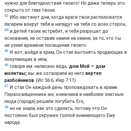
нужно для благоденствия твоего! Но даже теперь это
сокрыто от глаз твоих.
43
Ибо настанут дни, когда враги твои расположатся
лагерем вокруг тебя и нападут на тебя со всех сторон,
44
и детей твоих истребят, и тебя разрушат до
основания, не оставив камня на камне, за то, что ты
не узнал времени посещения твоего.
45
И вот, войдя в храм, Он стал выгонять продающих и
покупающих в нём,
46
говоря им: написано ведь:
дом Мой — дом
молитвы;
вы же сотворили из него
вертеп
разбойников
. (Ис 56:6; Иер 7:11)
47
И стал Он каждый день проповедовать в храме.
Первосвященники же, книжники и наиболее знатные
люди (города) решили погубить Его,
48
но не знали, как это сделать, потому что Он
постоянно был окружен толпой внимающего Ему
народа.