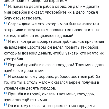
своих прав на владение царством.
13
И, призвав десять рабов своих, он дал им десять
мин серебра и сказал: употребите их в дело, пока я
буду отсутствовать.
14
Сограждане же его, которым он был ненавистен,
отправили вслед за ним посольство возвестить: не
хотим, чтобы он воцарился над нами!
15
И вот, когда он возвратился, добившись признания
на владение царством, он велел позвать тех рабов,
которым доверил деньги, чтобы узнать, кто на что их
употребил.
16
Первый пришёл и сказал: государь! Твоя мина дала
прибыль в десять мин.
17
И сказал он ему: хорошо, добросовестный раб. За
то, что ты в столь малом оказался верен, получай в
управление десять городов.
18
Пришёл и второй, сказав: твоя мина, государь,
принесла ещё пять мин.
19
Он и этому сказал: а ты правь пятью городами.