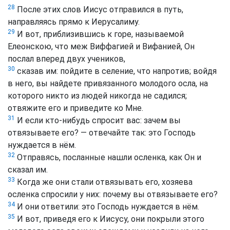
28
После этих слов Иисус отправился в путь,
направляясь прямо к Иерусалиму.
29
И вот, приблизившись к горе, называемой
Елеонскою, что меж Виффагией и Вифанией, Он
послал вперед двух учеников,
30
сказав им: пойдите в селение, что напротив; войдя
в него, вы найдете привязанного молодого осла, на
которого никто из людей никогда не садился;
отвяжите его и приведите ко Мне.
31
И если кто-нибудь спросит вас: зачем вы
отвязываете его? — отвечайте так: это Господь
нуждается в нём.
32
Отправясь, посланные нашли осленка, как Он и
сказал им.
33
Когда же они стали отвязывать его, хозяева
осленка спросили у них: почему вы отвязываете его?
34
И они ответили: это Господь нуждается в нём.
35
И вот, приведя его к Иисусу, они покрыли этого