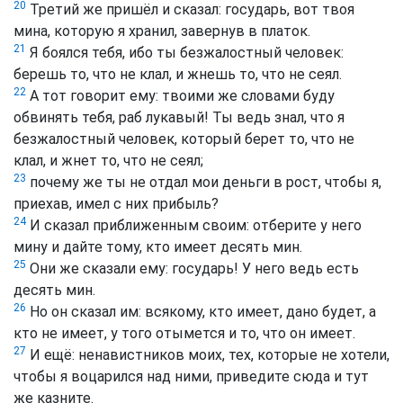
20
Третий же пришёл и сказал: государь, вот твоя
мина, которую я хранил, завернув в платок.
21
Я боялся тебя, ибо ты безжалостный человек:
берешь то, что не клал, и жнешь то, что не сеял.
22
А тот говорит ему: твоими же словами буду
обвинять тебя, раб лукавый! Ты ведь знал, что я
безжалостный человек, который берет то, что не
клал, и жнет то, что не сеял;
23
почему же ты не отдал мои деньги в рост, чтобы я,
приехав, имел с них прибыль?
24
И сказал приближенным своим: отберите у него
мину и дайте тому, кто имеет десять мин.
25
Они же сказали ему: государь! У него ведь есть
десять мин.
26
Но он сказал им: всякому, кто имеет, дано будет, а
кто не имеет, у того отымется и то, что он имеет.
27
И ещё: ненавистников моих, тех, которые не хотели,
чтобы я воцарился над ними, приведите сюда и тут
же казните.