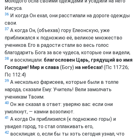
молодого осла своими одеждами и усадили на него
Иисуса.
36
И когда Он ехал, они расстилали на дороге одежды
свои.
37
А когда Он, (объехав) гору Елеонскую, уже
приближался к подножию её, великое множество
учеников Его в радости стали во весь голос
благодарить Бога за все чудеса, которые они видели,
38
и восклицали:
благословен Царь, грядущий во имя
Господне! Мир и слава
(Богу)
на небесах!
(Пс 117:26;
Пс 112:4)
39
А несколько фарисеев, которые были в толпе
народа, сказали Ему: Учитель! Вели замолчать
ученикам Твоим.
40
Он же сказал в ответ: уверяю вас: если они
умолкнут, — камни возопиют.
41
А когда Он приблизился (к подножию горы) и
увидел город, то стал оплакивать его,
42
восклицая: о, если бы ты хоть сегодня узнал, что