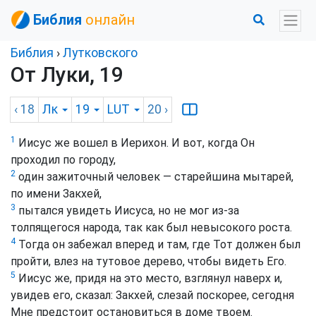
Библия
онлайн
Библия
›
Лутковского
От Луки, 19
‹ 18
Лк
19
LUT
20
›
1
Иисус же вошел в Иерихон. И вот, когда Он
проходил по городу,
2
один зажиточный человек — старейшина мытарей,
по имени Закхей,
3
пытался увидеть Иисуса, но не мог из-за
толпящегося народа, так как был невысокого роста.
4
Тогда он забежал вперед и там, где Тот должен был
пройти, влез на тутовое дерево, чтобы видеть Его.
5
Иисус же, придя на это место, взглянул наверх и,
увидев его, сказал: Закхей, слезай поскорее, сегодня
Мне предстоит остановиться в доме твоем.