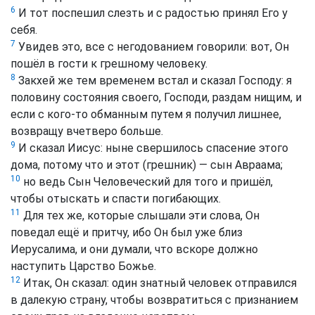
6
И тот поспешил слезть и с радостью принял Его у
себя.
7
Увидев это, все с негодованием говорили: вот, Он
пошёл в гости к грешному человеку.
8
Закхей же тем временем встал и сказал Господу: я
половину состояния своего, Господи, раздам нищим, и
если с кого-то обманным путем я получил лишнее,
возвращу вчетверо больше.
9
И сказал Иисус: ныне свершилось спасение этого
дома, потому что и этот (грешник) — сын Авраама;
10
но ведь Сын Человеческий для того и пришёл,
чтобы отыскать и спасти погибающих.
11
Для тех же, которые слышали эти слова, Он
поведал ещё и притчу, ибо Он был уже близ
Иерусалима, и они думали, что вскоре должно
наступить Царство Божье.
12
Итак, Он сказал: один знатный человек отправился
в далекую страну, чтобы возвратиться с признанием