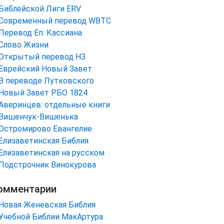
Библейской Лиги ERV
Cовременный перевод WBTC
Перевод Еп. Кассиана
Слово Жизни
Открытый перевод НЗ
Еврейский Новый Завет
В переводе Лутковского
Новый Завет РБО 1824
Аверинцев: отдельные книги
Вишенчук-Вишенька
Остромирово Евангелие
Елизаветинская Библия
Елизаветинская на русском
Подстрочник Винокурова
омментарии
Новая Женевская Библия
Учебной Библии МакАртура