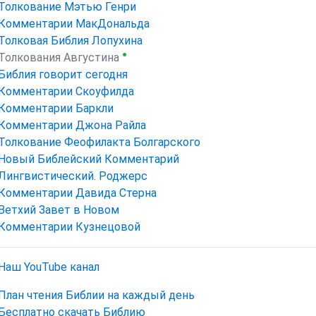
Толкование Мэтью Генри
Комментарии МакДональда
Толковая Библия Лопухина
●
Толкования Августина
Библия говорит сегодня
Комментарии Скоуфилда
Комментарии Баркли
Комментарии Джона Райла
Толкование Феофилакта Болгарского
Новый Библейский Комментарий
Лингвистический. Роджерс
Комментарии Давида Стерна
Ветхий Завет в Новом
Комментарии Кузнецовой
Наш YouTube канал
План чтения Библии на каждый день
Бесплатно скачать Библию