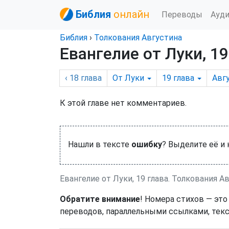
Библия
онлайн
Переводы
Ауд
Библия
›
Толкования Августина
Евангелие от Луки, 19
‹ 18
глава
От Луки
19
глава
Авг
К этой главе нет комментариев.
Нашли в тексте
ошибку
? Выделите её и
Евангелие от Луки, 19 глава. Толкования А
Обратите внимание
! Номера стихов — это
переводов, параллельными ссылками, текс