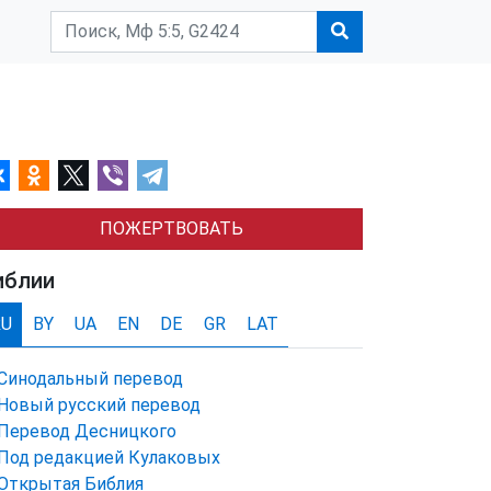
ПОЖЕРТВОВАТЬ
иблии
RU
BY
UA
EN
DE
GR
LAT
Синодальный перевод
Новый русский перевод
Перевод Десницкого
Под редакцией Кулаковых
Открытая Библия