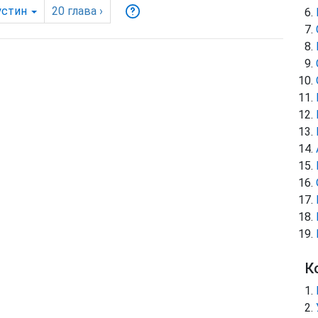
устин
20
глава
›
К