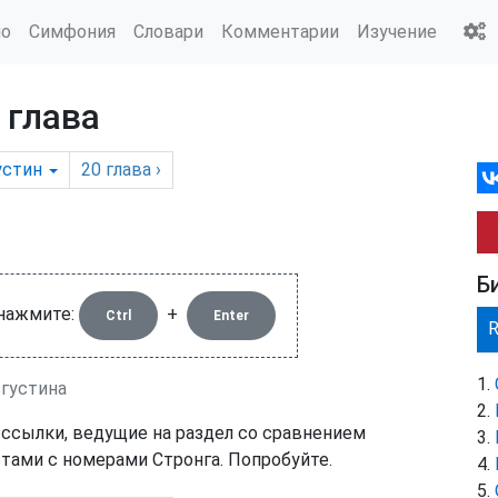
ио
Симфония
Словари
Комментарии
Изучение
 глава
устин
20
глава
›
Б
 нажмите:
+
Ctrl
Enter
вгустина
 ссылки, ведущие на раздел со сравнением
тами с номерами Стронга. Попробуйте.