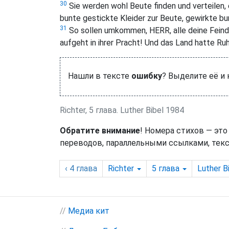
30
Sie werden wohl Beute finden und verteilen, 
bunte gestickte Kleider zur Beute, gewirkte b
31
So sollen umkommen, HERR, alle deine Feinde!
aufgeht in ihrer Pracht! Und das Land hatte Ruh
Нашли в тексте
ошибку
? Выделите её и
Richter, 5 глава. Luther Bibel 1984
Обратите внимание
! Номера стихов — это
переводов, параллельными ссылками, текс
‹ 4
глава
Richter
5
глава
Luther B
//
Медиа кит