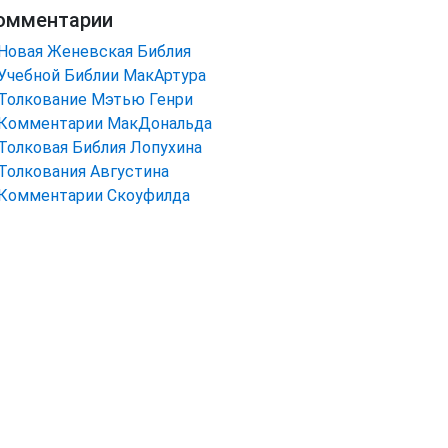
омментарии
Новая Женевская Библия
Учебной Библии МакАртура
Толкование Мэтью Генри
Комментарии МакДональда
Толковая Библия Лопухина
Толкования Августина
Комментарии Скоуфилда