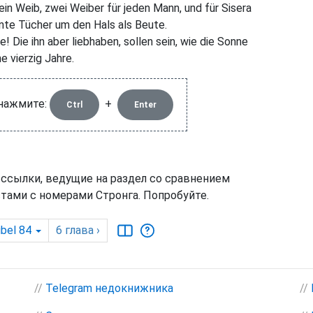
ein Weib, zwei Weiber für jeden Mann, und für Sisera
unte Tücher um den Hals als Beute.
 Die ihn aber liebhaben, sollen sein, wie die Sonne
e vierzig Jahre.
 нажмите:
+
Ctrl
Enter
 ссылки, ведущие на раздел со сравнением
тами с номерами Стронга. Попробуйте.
ibel 84
6
глава
›
//
Telegram недокнижника
//