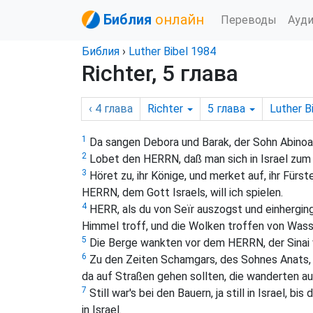
Библия
онлайн
Переводы
Ауд
Библия
›
Luther Bibel 1984
Richter, 5 глава
‹ 4
глава
Richter
5
глава
Luther B
1
Da sangen Debora und Barak, der Sohn Abinoam
2
Lobet den HERRN, daß man sich in Israel zum 
3
Höret zu, ihr Könige, und merket auf, ihr Fürst
HERRN, dem Gott Israels, will ich spielen.
4
HERR, als du von Seïr auszogst und einherging
Himmel troff, und die Wolken troffen von Wass
5
Die Berge wankten vor dem HERRN, der Sinai 
6
Zu den Zeiten Schamgars, des Sohnes Anats, 
da auf Straßen gehen sollten, die wanderten 
7
Still war's bei den Bauern, ja still in Israel, b
in Israel.