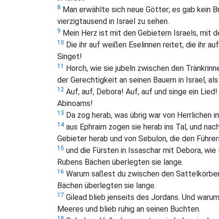
8
Man erwählte sich neue Götter; es gab kein Br
vierzigtausend in Israel zu sehen.
9
Mein Herz ist mit den Gebietern Israels, mit 
10
Die ihr auf weißen Eselinnen reitet, die ihr 
Singet!
11
Horch, wie sie jubeln zwischen den Tränkrin
der Gerechtigkeit an seinen Bauern in Israel, 
12
Auf, auf, Debora! Auf, auf und singe ein Lied!
Abinoams!
13
Da zog herab, was übrig war von Herrlichen i
14
aus Ephraim zogen sie herab ins Tal, und nac
Gebieter herab und von Sebulon, die den Führer
15
und die Fürsten in Issaschar mit Debora, wie 
Rubens Bächen überlegten sie lange.
16
Warum saßest du zwischen den Sattelkörben,
Bächen überlegten sie lange.
17
Gilead blieb jenseits des Jordans. Und waru
Meeres und blieb ruhig an seinen Buchten.
18