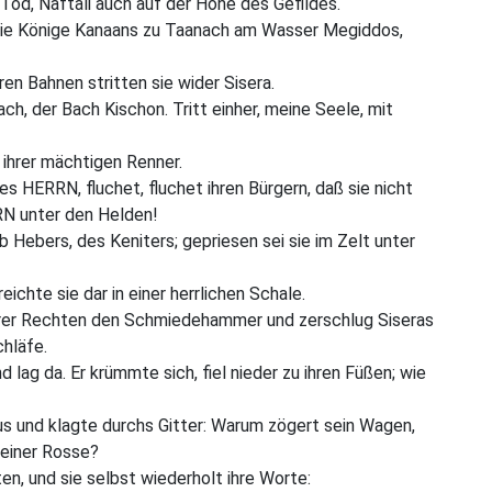
Tod, Naftali auch auf der Höhe des Gefildes.
 die Könige Kanaans zu Taanach am Wasser Megiddos,
n Bahnen stritten sie wider Sisera.
ch, der Bach Kischon. Tritt einher, meine Seele, mit
ihrer mächtigen Renner.
s HERRN, fluchet, fluchet ihren Bürgern, daß sie nicht
N unter den Helden!
 Hebers, des Keniters; gepriesen sei sie im Zelt unter
eichte sie dar in einer herrlichen Schale.
 ihrer Rechten den Schmiedehammer und zerschlug Siseras
hläfe.
d lag da. Er krümmte sich, fiel nieder zu ihren Füßen; wie
s und klagte durchs Gitter: Warum zögert sein Wagen,
einer Rosse?
en, und sie selbst wiederholt ihre Worte: