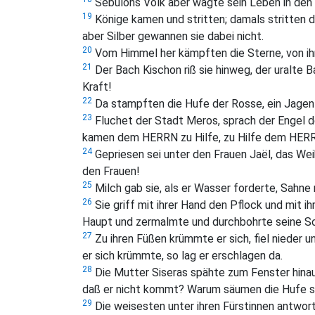
Sebulons Volk aber wagte sein Leben in den 
19
Könige kamen und stritten; damals stritten
aber Silber gewannen sie dabei nicht.
20
Vom Himmel her kämpften die Sterne, von ihre
21
Der Bach Kischon riß sie hinweg, der uralte Ba
Kraft!
22
Da stampften die Hufe der Rosse, ein Jagen 
23
Fluchet der Stadt Meros, sprach der Engel de
kamen dem HERRN zu Hilfe, zu Hilfe dem HERR
24
Gepriesen sei unter den Frauen Jaël, das Weib
den Frauen!
25
Milch gab sie, als er Wasser forderte, Sahne r
26
Sie griff mit ihrer Hand den Pflock und mit
Haupt und zermalmte und durchbohrte seine Sc
27
Zu ihren Füßen krümmte er sich, fiel nieder un
er sich krümmte, so lag er erschlagen da.
28
Die Mutter Siseras spähte zum Fenster hinau
daß er nicht kommt? Warum säumen die Hufe s
29
Die weisesten unter ihren Fürstinnen antwort