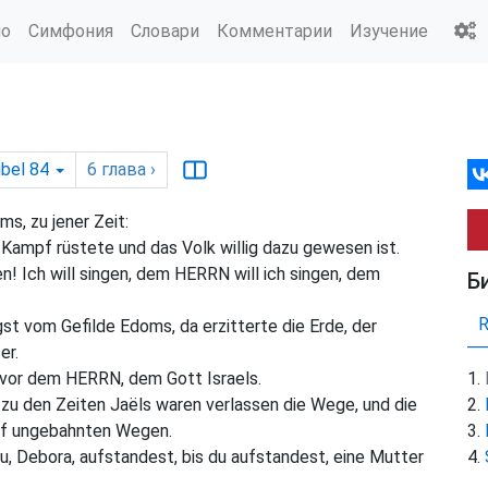
ио
Симфония
Словари
Комментарии
Изучение
ibel 84
6
глава
›
s, zu jener Zeit:
Kampf rüstete und das Volk willig dazu gewesen ist.
en! Ich will singen, dem HERRN will ich singen, dem
Б
st vom Gefilde Edoms, da erzitterte die Erde, der
er.
vor dem HERRN, dem Gott Israels.
zu den Zeiten Jaëls waren verlassen die Wege, und die
auf ungebahnten Wegen.
is du, Debora, aufstandest, bis du aufstandest, eine Mutter