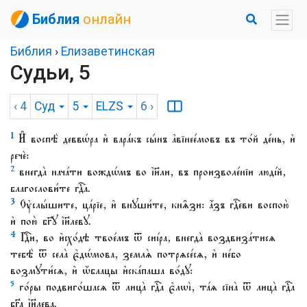
Библия
онлайн
Библия
›
Елизаветинская
Судьи, 5
‹ 4
Суд
5
ELZS
6
›
1
И҆ воспѣ̀ деввѡ́ра и҆ вара́къ сы́нъ а҆вїнее́мовъ въ то́й де́нь, и҆
речѐ:
2
внегда̀ нача́ти вождѡ́мъ во і҆и҃ли, въ произволе́нїи люді́й,
благослови́те гдⷭ҇а.
3
Оу҆слы́шите, ца́рїе, и҆ внꙋши́те, кнѧ̑зи: а҆́зъ гдⷭ҇еви воспою̀
и҆ пою̀ бг҃ꙋ і҆и҃левꙋ.
4
Гдⷭ҇и, во и҆схо́дѣ твое́мъ ѿ сиі́ра, внегда̀ воздвиза́тисѧ
тебѣ̀ ѿ села̀ є҆дѡ́мова, землѧ̀ потрѧсе́сѧ, и҆ не́бо
возмꙋти́сѧ, и҆ ѡ҆́блацы и҆ска́паша во́дꙋ:
5
го́ры подвиго́шасѧ ѿ лица̀ гдⷭ҇а є҆лѡі̀, та́ѧ сїна̀ ѿ лица̀ гдⷭ҇а
бг҃а і҆и҃лева.