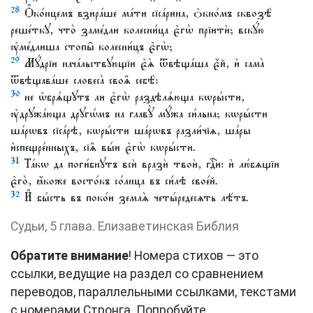
28
Ѻ҆ко́нцемъ взира́ше ма́ти сїса́рина, ѻ҆кно́мъ сквозѣ̀
реше́ткꙋ, что̀ заме́дли колесни́ца є҆гѡ̀ прїитѝ; вскꙋ́ю
ᲂу҆ме́длиша стопы̑ колесни́цъ є҆гѡ̀;
29
Мꙋ́дрїи нача́льствꙋющїи є҆ѧ̀ ѿвѣща́ша є҆́й, и҆ сама̀
ѿвѣщава́ше словеса̀ своѧ̑ себѣ̀:
30
не ѡ҆брѧ́щꙋтъ ли є҆гѡ̀ раздѣлѧ́юща кѡры́сти,
ᲂу҆дрꙋжа́юща дрꙋгѡ́мъ на главꙋ̀ мꙋ́жа си́льна; кѡры́сти
ша́рѡвъ сїса́рѣ, кѡры́сти ша́рѡвъ разли́чїѧ, ша́ры
и҆спещре́нныхъ, сїѧ̑ вы́и є҆гѡ̀ кѡры́сти.
31
Та́кѡ да поги́бнꙋтъ всѝ вразѝ твоѝ, гдⷭ҇и: и҆ лю́бѧщїи
є҆го̀, ꙗ҆́коже восто́къ со́лнца въ си́лѣ свое́й.
32
И҆ бы́сть въ поко́и землѧ̀ четы́редесѧть лѣ́тъ.
Судьи, 5 глава. Елизаветинская Библия
Обратите внимание
! Номера стихов — это
ссылки, ведущие на раздел со сравнением
переводов, параллельными ссылками, текстами
с номерами Стронга. Попробуйте.