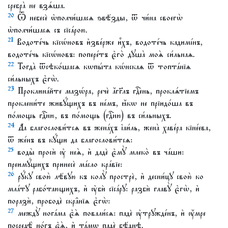
сребра̀ не взѧ́ша.
20
Ѿ небесѐ ѡ҆полчи́шасѧ ѕвѣ́зды, ѿ чи́на своегѡ̀
ѡ҆полчи́шасѧ съ сїса́рою.
21
Водоте́чь кїсѡ́новъ и҆зве́рже и҆̀хъ, водоте́чь кадимі́нъ,
водоте́чь кїсѡ́новъ: попере́тъ є҆го̀ дꙋша̀ моѧ̀ си́льнаѧ.
22
Тогда̀ ѿсѣко́шасѧ кѡпы́та кѡ́нскаѧ ѿ топта́нїѧ
си́льныхъ є҆гѡ̀.
23
Проклина́йте мазѡ́ра, речѐ а҆́гг҃лъ гдⷭ҇ень, проклѧ́тїемъ
проклени́те живꙋ́щихъ въ не́мъ, ꙗ҆́кѡ не прїидо́ша въ
по́мощь гдⷭ҇ню, въ по́мощь (гдⷭ҇ню) въ си́льныхъ.
24
Да благослови́тсѧ въ жена́хъ і҆аи́ль, жена̀ хаве́ра кїне́ева,
ѿ же́нъ въ кꙋ́щи да благослови́тсѧ:
25
воды̀ просѝ ᲂу҆ неѧ̀, и҆ дадѐ є҆мꙋ̀ млеко̀ въ ча́ши:
преимꙋ́щихъ принесѐ ма́сло кра́вїе:
26
рꙋ́кꙋ свою̀ лѣ́вꙋю къ колꙋ̀ прострѐ, и҆ десни́цꙋ свою̀ ко
мла́тꙋ рабо́тающихъ, и҆ ᲂу҆бѝ сїса́рꙋ: разбѝ главꙋ̀ є҆гѡ̀, и҆
поразѝ, прободѐ скра̑нїѧ є҆гѡ̀:
27
междꙋ̀ нога́ма є҆ѧ̀ повали́сѧ: падѐ ᲂу҆трꙋжде́нъ, и҆ ᲂу҆́мре
посредѣ̀ но́гъ є҆ѧ̀, и҆ та́мѡ падѐ бѣ́днѣ.