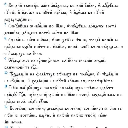
6
Во дни̑ самега́ра сы́на а҆на́ѳова, во дни̑ і҆аи́ли, ѡ҆скꙋдѣ́ша
пꙋтїѐ, и҆ и҆до́ша въ пꙋти̑ кри̑вы, и҆ и҆до́ша въ пꙋти̑
развращє́нны:
7
ѡ҆скꙋдѣ́ша живꙋ́щїи во і҆и҃ли, ѡ҆скꙋдѣ́ша до́ндеже воста̀
деввѡ́ра, до́ндеже воста̀ ма́ти во і҆и҃ли:
8
и҆збра́ша бо́ги нѡ́вы, ꙗ҆́кѡ хлѣ́бъ ꙗ҆́ченъ, тогда̀ воева́ша
гра́ды кнѧзе́й: щи́тъ не ꙗ҆ви́сѧ, нижѐ копїѐ въ четы́редесѧти
ты́сѧщахъ во і҆и҃ли.
9
Се́рдце моѐ на ᲂу҆чинє́ннаѧ во і҆и҃ли: си́льнїи люді́й,
благослови́те гдⷭ҇а.
10
Ѣ҆́здѧщїи на ѻ҆слѧ́техъ бѣ́лыхъ въ полꙋ́дне, и҆ сѣдѧ́щїи
на сꙋди́щи, и҆ ходѧ́щїи на пꙋти̑ со́нмѡвъ, провѣща́йте.
11
Гла́съ пле́щꙋщихъ посредѣ̀ веселѧ́щихсѧ: та́мѡ дадѧ́тъ
пра́вдꙋ. Гдⷭ҇и, пра̑вды ᲂу҆крѣпѝ во і҆и҃ли: тогда̀ разыдо́шасѧ во
гра́ды своѧ̑ лю́дїе гдⷭ҇ни.
12
Воста́ни, воста́ни, деввѡ́ра: воста́ни, воста́ни, глаго́ли съ
пѣ́снїю: воста́ни, вара́че, и҆ плѣнѝ плѣ́нъ тво́й, сы́не
а҆вїнее́мль.
13