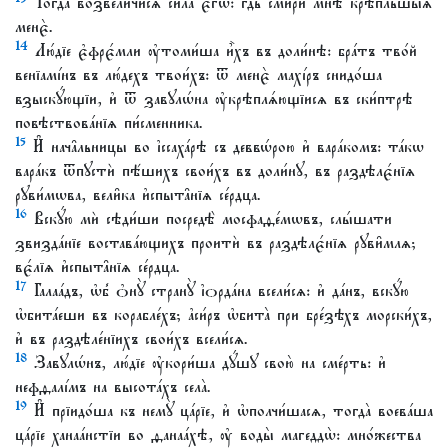
Тогда̀ возвели́чисѧ си́ла є҆гѡ̀: гдⷭ҇ь смирѝ мнѣ̀ крѣ́пльшыѧ
менє̀.
14
Лю́дїе є҆фрє́мли ᲂу҆томи́ша и҆̀хъ въ доли́нѣ: бра́тъ тво́й
венїамі́нъ въ лю́дехъ твои́хъ: ѿ менє̀ махі́ръ снидо́ша
взыскꙋ́ющїи, и҆ ѿ завꙋлѡ́на ᲂу҆крѣплѧ́ющїисѧ въ ски́птрѣ
повѣствова́нїѧ пи́сменника.
15
И҆ нача̑льницы во і҆ссаха́рѣ съ деввѡ́рою и҆ вара́комъ: та́кѡ
вара́къ ѿпꙋстѝ пѣ́шихъ свои́хъ въ доли́нꙋ, въ раздѣлє́нїѧ
рꙋви́мѡва, вели̑ка и҆спыта̑нїѧ се́рдца.
16
Вскꙋ́ю мѝ сѣди́ши посредѣ̀ мосфаѳе́мѡвъ, слы́шати
звизда́нїе востава́ющихъ проитѝ въ раздѣлє́нїѧ рꙋви̑млѧ;
вє́лїѧ и҆спыта̑нїѧ се́рдца.
17
Галаа́дъ, ѡ҆б̾ ѻ҆нꙋ̀ странꙋ̀ і҆ѻрда́на всели́сѧ: и҆ да́нъ, вскꙋ́ю
ѡ҆бита́еши въ корабле́хъ; а҆си́ръ ѡ҆бита̀ при бре́зѣхъ морски́хъ,
и҆ въ раздѣле́нїихъ свои́хъ всели́сѧ.
18
Завꙋлѡ́нъ, лю́дїе ᲂу҆кори́ша дꙋ́шꙋ свою̀ на сме́рть: и҆
нефѳалі́мъ на высота́хъ села̀.
19
И҆ прїидо́ша къ немꙋ̀ ца́рїе, и҆ ѡ҆полчи́шасѧ, тогда̀ воева́ша
ца́рїе ханаа́нстїи во ѳанаа́хѣ, ᲂу҆ воды̀ магеддѡ̀: мно́жества