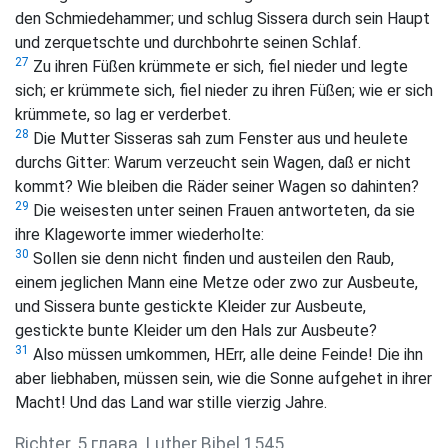
den Schmiedehammer; und schlug Sissera durch sein Haupt
und zerquetschte und durchbohrte seinen Schlaf.
27
Zu ihren Füßen krümmete er sich, fiel nieder und legte
sich; er krümmete sich, fiel nieder zu ihren Füßen; wie er sich
krümmete, so lag er verderbet.
28
Die Mutter Sisseras sah zum Fenster aus und heulete
durchs Gitter: Warum verzeucht sein Wagen, daß er nicht
kommt? Wie bleiben die Räder seiner Wagen so dahinten?
29
Die weisesten unter seinen Frauen antworteten, da sie
ihre Klageworte immer wiederholte:
30
Sollen sie denn nicht finden und austeilen den Raub,
einem jeglichen Mann eine Metze oder zwo zur Ausbeute,
und Sissera bunte gestickte Kleider zur Ausbeute,
gestickte bunte Kleider um den Hals zur Ausbeute?
31
Also müssen umkommen, HErr, alle deine Feinde! Die ihn
aber liebhaben, müssen sein, wie die Sonne aufgehet in ihrer
Macht! Und das Land war stille vierzig Jahre.
Richter, 5 глава. Luther Bibel 1545