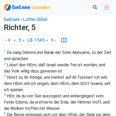
Библия
онлайн
Библия
›
Luther Bibel
Richter, 5
‹ 4
5
LB-1545
6
›
1
Da sang Debora und Barak der Sohn Abinoams, zu der Zeit
und sprachen:
2
Lobet den HErrn, daß Israel wieder frei ist worden, und
das Volk willig dazu gewesen ist.
3
Höret zu, ihr Könige, und merket auf ihr Fürsten! Ich will,
dem HErrn will ich singen, dem HErrn, dem GOtt Israels, will
ich spielen.
4
HErr, da du von Seir auszogest und einhergingest vom
Felde Edoms, da erzitterte die Erde, der Himmel troff, und
die Wolken troffen mit Wasser.
5
Die Berge ergossen sich vor dem HErrn, der Sinai vor dem