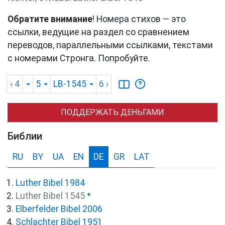
Обратите внимание
! Номера стихов — это
ссылки, ведущие на раздел со сравнением
переводов, параллельными ссылками, текстами
с номерами Стронга. Попробуйте.
‹ 4
5
LB-1545
6
›
ПОДДЕРЖАТЬ ДЕНЬГАМИ
Библии
RU
BY
UA
EN
DE
GR
LAT
Luther Bibel 1984
●
Luther Bibel 1545
Elberfelder Bibel 2006
Schlachter Bibel 1951