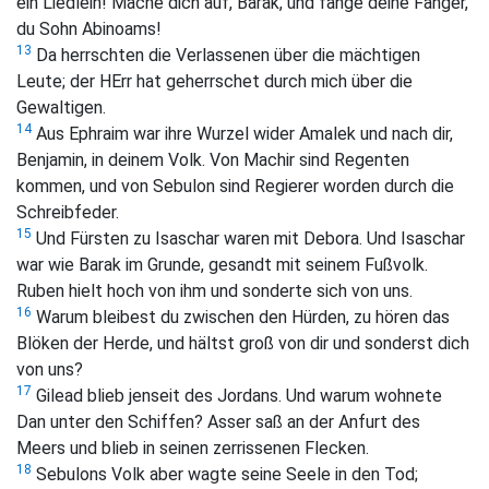
ein Liedlein! Mache dich auf, Barak, und fange deine Fänger,
du Sohn Abinoams!
13
Da herrschten die Verlassenen über die mächtigen
Leute; der HErr hat geherrschet durch mich über die
Gewaltigen.
14
Aus Ephraim war ihre Wurzel wider Amalek und nach dir,
Benjamin, in deinem Volk. Von Machir sind Regenten
kommen, und von Sebulon sind Regierer worden durch die
Schreibfeder.
15
Und Fürsten zu Isaschar waren mit Debora. Und Isaschar
war wie Barak im Grunde, gesandt mit seinem Fußvolk.
Ruben hielt hoch von ihm und sonderte sich von uns.
16
Warum bleibest du zwischen den Hürden, zu hören das
Blöken der Herde, und hältst groß von dir und sonderst dich
von uns?
17
Gilead blieb jenseit des Jordans. Und warum wohnete
Dan unter den Schiffen? Asser saß an der Anfurt des
Meers und blieb in seinen zerrissenen Flecken.
18
Sebulons Volk aber wagte seine Seele in den Tod;