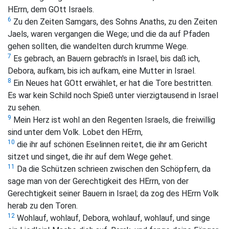
HErrn, dem GOtt Israels.
6
Zu den Zeiten Samgars, des Sohns Anaths, zu den Zeiten
Jaels, waren vergangen die Wege; und die da auf Pfaden
gehen sollten, die wandelten durch krumme Wege.
7
Es gebrach, an Bauern gebrach's in Israel, bis daß ich,
Debora, aufkam, bis ich aufkam, eine Mutter in Israel.
8
Ein Neues hat GOtt erwählet, er hat die Tore bestritten.
Es war kein Schild noch Spieß unter vierzigtausend in Israel
zu sehen.
9
Mein Herz ist wohl an den Regenten Israels, die freiwillig
sind unter dem Volk. Lobet den HErrn,
10
die ihr auf schönen Eselinnen reitet, die ihr am Gericht
sitzet und singet, die ihr auf dem Wege gehet.
11
Da die Schützen schrieen zwischen den Schöpfern, da
sage man von der Gerechtigkeit des HErrn, von der
Gerechtigkeit seiner Bauern in Israel; da zog des HErrn Volk
herab zu den Toren.
12
Wohlauf, wohlauf, Debora, wohlauf, wohlauf, und singe