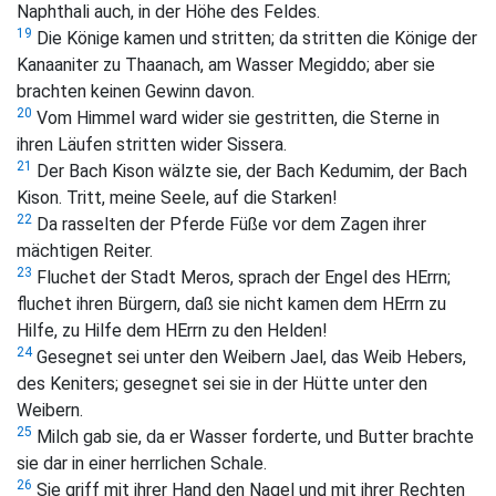
Naphthali auch, in der Höhe des Feldes.
19
Die Könige kamen und stritten; da stritten die Könige der
Kanaaniter zu Thaanach, am Wasser Megiddo; aber sie
brachten keinen Gewinn davon.
20
Vom Himmel ward wider sie gestritten, die Sterne in
ihren Läufen stritten wider Sissera.
21
Der Bach Kison wälzte sie, der Bach Kedumim, der Bach
Kison. Tritt, meine Seele, auf die Starken!
22
Da rasselten der Pferde Füße vor dem Zagen ihrer
mächtigen Reiter.
23
Fluchet der Stadt Meros, sprach der Engel des HErrn;
fluchet ihren Bürgern, daß sie nicht kamen dem HErrn zu
Hilfe, zu Hilfe dem HErrn zu den Helden!
24
Gesegnet sei unter den Weibern Jael, das Weib Hebers,
des Keniters; gesegnet sei sie in der Hütte unter den
Weibern.
25
Milch gab sie, da er Wasser forderte, und Butter brachte
sie dar in einer herrlichen Schale.
26
Sie griff mit ihrer Hand den Nagel und mit ihrer Rechten