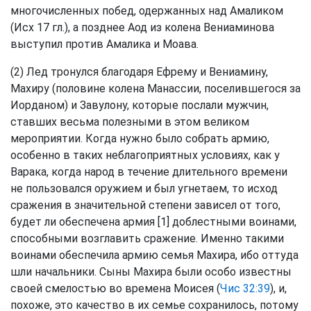
многочисленных побед, одержанных над Амаликом
(Исх 17 гл.), а позднее Аод из колена Вениаминова
выступил против Амалика и Моава.
(2) Лед тронулся благодаря Ефрему и Вениамину,
Махиру (половине колена Манассии, поселившегося за
Иорданом) и Завулону, которые послали мужчин,
ставших весьма полезными в этом великом
мероприятии. Когда нужно было собрать армию,
особенно в таких неблагоприятных условиях, как у
Варака, когда народ в течение длительного времени
не пользовался оружием и был угнетаем, то исход
сражения в значительной степени зависел от того,
будет ли обеспечена армия [1] доблестными воинами,
способными возглавить сражение. Именно такими
воинами обеспечила армию семья Махира, ибо оттуда
шли начальники. Сыны Махира были особо известны
своей смелостью во времена Моисея (
Чис 32:39
), и,
похоже, это качество в их семье сохранилось, потому