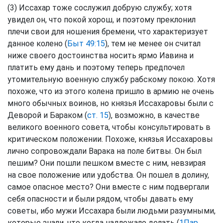
(3) Иссахар тоже сослужил добрую службу; хотя
увидел он, что покой хорош, и поэтому преклонил
плечи свои для ношения бремени, что характеризует
данное колено (
Быт 49:15
), тем не менее он считал
ниже своего достоинства носить ярмо Иавина и
платить ему дань и поэтому теперь предпочел
утомительную военную службу рабскому покою. Хотя
похоже, что из этого колена пришло в армию не очень
много обычных воинов, но князья Иссахаровы были с
Деворой и Бараком (
ст. 15
), возможно, в качестве
великого военного совета, чтобы консультировать в
критическом положении. Похоже, князья Иссахаровы
лично сопровождали Варака на поле битвы. Он был
пешим? Они пошли пешком вместе с ним, невзирая
на свое положение или удобства. Он пошел в долину,
самое опасное место? Они вместе с ним подвергали
себя опасности и были рядом, чтобы давать ему
советы, ибо мужи Иссахара были людьми разумными,
которые знали, что когда надлежало делать (
1Пар