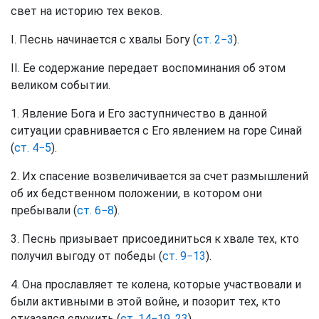
свет на историю тех веков.
I. Песнь начинается с хвалы Богу (
ст. 2−3
).
II. Ее содержание передает воспоминания об этом
великом событии.
1. Явление Бога и Его заступничество в данной
ситуации сравнивается с Его явлением на горе Синай
(
ст. 4−5
).
2. Их спасение возвеличивается за счет размышлений
об их бедственном положении, в котором они
пребывали (
ст. 6−8
).
3. Песнь призывает присоединиться к хвале тех, кто
получил выгоду от победы (
ст. 9−13
).
4. Она прославляет те колена, которые участвовали и
были активными в этой войне, и позорит тех, кто
отказался служить (
ст. 14−19, 23
).