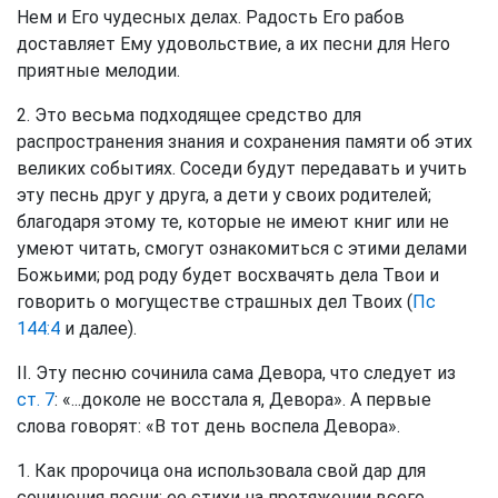
Нем и Его чудесных делах. Радость Его рабов
доставляет Ему удовольствие, а их песни для Него
приятные мелодии.
2. Это весьма подходящее средство для
распространения знания и сохранения памяти об этих
великих событиях. Соседи будут передавать и учить
эту песнь друг у друга, а дети у своих родителей;
благодаря этому те, которые не имеют книг или не
умеют читать, смогут ознакомиться с этими делами
Божьими; род роду будет восхвачять дела Твои и
говорить о могуществе страшных дел Твоих (
Пс
144:4
и далее).
II. Эту песню сочинила сама Девора, что следует из
ст. 7
: «...доколе не восстала я, Девора». А первые
слова говорят: «В тот день воспела Девора».
1. Как пророчица она использовала свой дар для
сочинения песни; ее стихи на протяжении всего