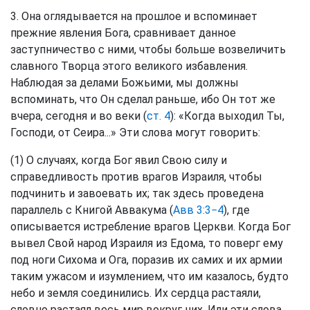
3. Она оглядывается на прошлое и вспоминает
прежние явления Бога, сравнивает данное
заступничество с ними, чтобы больше возвеличить
славного Творца этого великого избавления.
Наблюдая за делами Божьими, мы должны
вспоминать, что Он сделал раньше, ибо Он тот же
вчера, сегодня и во веки (
ст. 4
): «Когда выходил Ты,
Господи, от Сеира...» Эти слова могут говорить:
(1) О случаях, когда Бог явил Свою силу и
справедливость против врагов Израиля, чтобы
подчинить и завоевать их; так здесь проведена
параллель с Книгой Аввакума (
Авв 3:3−4
), где
описывается истребление врагов Церкви. Когда Бог
вывел Свой народ Израиля из Едома, то поверг ему
под ноги Сихома и Ога, поразив их самих и их армии
таким ужасом и изумлением, что им казалось, будто
небо и земля соединились. Их сердца растаяли,
словно растаял весь мир вокруг них. Или эти слова