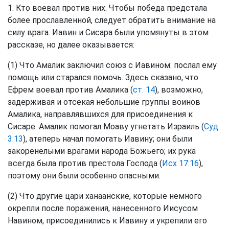
1. Кто воевал против них. Чтобы победа предстала
более прославленной, следует обратить внимание на
силу врага. Иавин и Сисара были упомянуты в этом
рассказе, но далее оказывается:
(1) Что Амалик заключил союз с Иавином: послал ему
помощь или старался помочь. Здесь сказано, что
Ефрем воевал против Амалика (
ст. 14
), возможно,
задерживая и отсекая небольшие группы воинов
Амалика, направлявшихся для присоединения к
Сисаре. Амалик помогал Моаву угнетать Израиль (
Суд
3:13
), атеперь начал помогать Иавину; они были
закоренелыми врагами народа Божьего; их рука
всегда была против престола Господа (
Исх 17:16
),
поэтому они были особенно опасными.
(2) Что другие цари ханаанские, которые немного
окрепли после поражения, нанесенного Иисусом
Навином, присоединились к Иавину и укрепили его