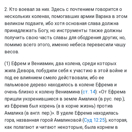
2. Кто воевал за них. Здесь с почтением говорится о
нескольких коленах, помогавших армии Варака в этом
великом подвиге, ибо хотя основная слава должна
принадлежать Богу, но инструменты также должны
получить свою часть славы для ободрения других; но,
помимо всего этого, именно небеса перевесили чашу
весов.
(1) Ефрем и Вениамин, два колена, среди которых
жила Девора, побудили себя к участию в этой войне и
под ее влиянием смело действовали, ибо ее
пальмовое дерево находилось в колене Ефрема и
очень близко к колену Вениамина (
ст. 14
): «От Ефрема
пришли укоренившиеся в земле Амалика (в рус. пер.);
из Ефрема был корень (а в корне жизнь) против
Амалика (в англ. пер.)». В уделе Ефрема находилась
гора, названная горой Амаликовой (
Суд 12:25
), которая,
как полагают и читают некоторые, была корнем в