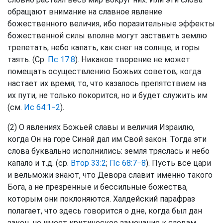
обращают внимание на славное явление
божественного величия, ибо поразительные эффекты
божественной силы вполне могут заставить землю
трепетать, небо капать, как снег на солнце, и горы
таять. (Ср.
Пс 17:8
). Никакое творение не может
помещать осуществлению Божьих советов, когда
настает их время; то, что казалось препятствием на
их пути, не только покорится, но и будет служить им
(см.
Ис 64:1−2
).
(2) О явлениях Божьей славы и величия Израилю,
когда Он на горе Синай дал им Свой закон. Тогда эти
слова буквально исполнились: земля тряслась и небо
капало и т.д. (ср.
Втор 33:2
;
Пс 68:7−8
). Пусть все цари
и вельможи знают, что Девора славит именно такого
Бога, а не презренные и бессильные божества,
которым они поклоняются. Халдейский парафраз
полагает, что здесь говорится о дне, когда был дан
закон, но имеет критическое замечание к словам