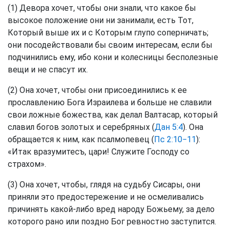
(1) Девора хочет, чтобы они знали, что какое бы
высокое положение они ни занимали, есть Тот,
Который выше их и с Которым глупо соперничать;
они посодействовали бы своим интересам, если бы
подчинились ему, ибо кони и колесницы бесполезные
вещи и не спасут их.
(2) Она хочет, чтобы они присоединились к ее
прославлению Бога Израилева и больше не славили
свои ложные божества, как делал Валтасар, который
славил богов золотых и серебряных (
Дан 5:4
). Она
обращается к ним, как псалмопевец (
Пс 2:10−11
):
«Итак вразумитесъ, цари! Служите Господу со
страхом».
(3) Она хочет, чтобы, глядя на судьбу Сисары, они
приняли это предостережение и не осмеливались
причинять какой-либо вред народу Божьему, за дело
которого рано или поздно Бог ревностно заступится.