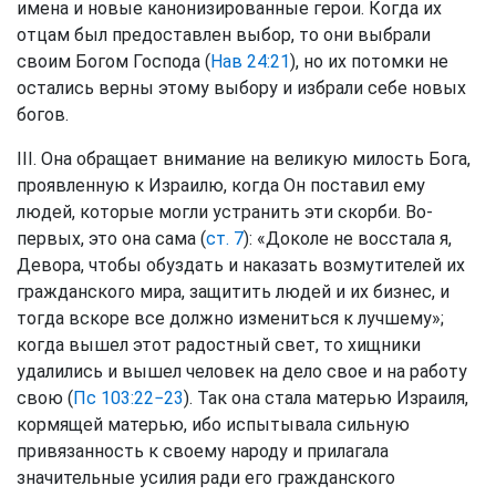
имена и новые канонизированные герои. Когда их
отцам был предоставлен выбор, то они выбрали
своим Богом Господа (
Нав 24:21
), но их потомки не
остались верны этому выбору и избрали себе новых
богов.
III. Она обращает внимание на великую милость Бога,
проявленную к Израилю, когда Он поставил ему
людей, которые могли устранить эти скорби. Во-
первых, это она сама (
ст. 7
): «Доколе не восстала я,
Девора, чтобы обуздать и наказать возмутителей их
гражданского мира, защитить людей и их бизнес, и
тогда вскоре все должно измениться к лучшему»;
когда вышел этот радостный свет, то хищники
удалились и вышел человек на дело свое и на работу
свою (
Пс 103:22−23
). Так она стала матерью Израиля,
кормящей матерью, ибо испытывала сильную
привязанность к своему народу и прилагала
значительные усилия ради его гражданского