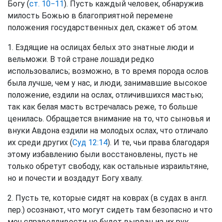
Богу (
ст. 10−11
). Пусть каждый человек, обнаружив
милость Божью в благоприятной перемене
положения государственных дел, скажет об этом.
1. Ездящие на ослицах белых это знатные люди и
вельможи. В той стране лошади редко
использовались; возможно, в то время порода ослов
была лучше, чем у нас, и люди, занимавшие высокое
положение, ездили на ослах, отличившихся мастью;
так как белая масть встречалась реже, то больше
ценилась. Обращается внимание на то, что сыновья и
внуки Авдона ездили на молодых ослах, что отличало
их среди других (
Суд 12:14
). И те, чьи права благодаря
этому избавлению были восстановлены, пусть не
только обретут свободу, как остальные израильтяне,
но и почести и воздадут Богу хвалу.
2. Пусть те, которые сидят на коврах (в судах в англ.
пер.) осознают, что могут сидеть там безопасно и что
меч справедливости не будет вырван из их рук