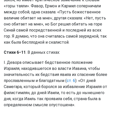
«горы таяли». Фавор, Ермон и Кармил соперничали
между собой; одна сказала: «Пусть божественное
величие обитает на мне»; другая сказала: «Нет, пусть
оно обитает на мне», но Бог решил обитать на горе
Синай самой посредственной и последней из всех
гор. Я думаю, что она считалась самой заурядной, так
как была бесплодной и скалистой.
Стихи 6−11
. В данных стихах:
I. Девора описывает бедственное положение
Израиля, находившегося во власти Иавина, чтобы
значительность их бедствия явила их спасение более
прославленным и благодатным (
ст. 6
): «От дней
Самегара, который боролся за избавление Израиля от
филистимлян, до дней Иаили, то есть до нынешнего
дня, когда Иаиль так проявила себя, страна была в
определенном смысле опустошена».