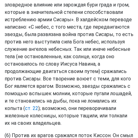
зловредное влияние или зарождая бури града и гром,
которые в значительной степени способствовали
истреблению армии Сисары». В халдейском переводе
написано: «С небес, с того места, где передвигаются
звезды, была развязана война против Сисары, то есть
против него выступила сила Бога небес, используя
служение ангелов небесных. Так или иначе небесные
тела (не остановленные, как солнце, когда оно
остановилось по слову Иисуса Навина, а
продолжающие двигаться своим путем) сражались
против Сисары. Все творение воюет с теми, для кого
Бог является врагом. Возможно, звезды сражались с
помощью вспышек молнии, которые пугали лошадей,
и те становились на дыбы, пока не ломались их
копыта (
ст. 22
); возможно, они переворачивали
железные колесницы, которые тащили, или толкали
их на своих владельцев.
(6) Против их врагов сражался поток Киссон. Он смыл