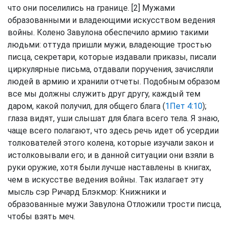
что они поселились на границе. [2] Мужами
образованными и владеющими искусством ведения
войны. Колено Завулона обеспечило армию такими
людьми: оттуда пришли мужи, владеющие тростью
писца, секретари, которые издавали приказы, писали
циркулярные письма, отдавали поручения, зачисляли
людей в армию и хранили отчеты. Подобным образом
все мы должны служить друг другу, каждый тем
даром, какой получил, для общего блага (
1Пет 4:10
);
глаза видят, уши слышат для блага всего тела. Я знаю,
чаще всего полагают, что здесь речь идет об усердии
толкователей этого колена, которые изучали закон и
истолковывали его; и в данной ситуации они взяли в
руки оружие, хотя были лучше наставлены в книгах,
чем в искусстве ведения войны. Так излагает эту
мысль сэр Ричард Блэкмор: Книжники и
образованные мужи Завулона Отложили трости писца,
чтобы взять меч.