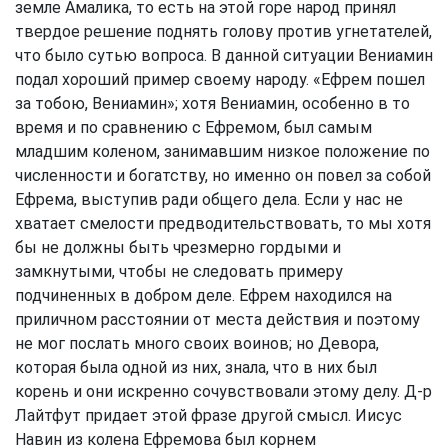
земле Амалика, то есть на этой горе народ принял
твердое решение поднять голову против угнетателей,
что было сутью вопроса. В данной ситуации Вениамин
подал хороший пример своему народу. «Ефрем пошел
за тобою, Вениамин»; хотя Вениамин, особенно в то
время и по сравнению с Ефремом, был самым
младшим коленом, занимавшим низкое положение по
численности и богатству, но именно он повел за собой
Ефрема, выступив ради общего дела. Если у нас не
хватает смелости предводительствовать, то мы хотя
бы не должны быть чрезмерно гордыми и
замкнутыми, чтобы не следовать примеру
подчиненных в добром деле. Ефрем находился на
приличном расстоянии от места действия и поэтому
не мог послать много своих воинов; но Девора,
которая была одной из них, знала, что в них был
корень и они искренно сочувствовали этому делу. Д-р
Лайтфут придает этой фразе другой смысл. Иисус
Навин из колена Ефремова был корнем