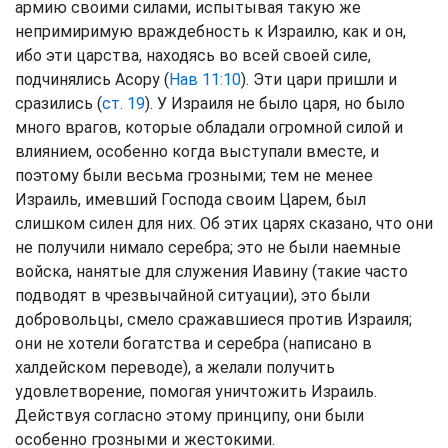
армию своими силами, испытывая такую же
непримиримую враждебность к Израилю, как и он,
ибо эти царства, находясь во всей своей силе,
подчинялись Асору (
Нав 11:10
). Эти цари пришли и
сразились (
ст. 19
). У Израиля не было царя, но было
много врагов, которые обладали огромной силой и
влиянием, особенно когда выступали вместе, и
поэтому были весьма грозными; тем не менее
Израиль, имевший Господа своим Царем, был
слишком силен для них. Об этих царях сказано, что они
не получили нимало серебра; это не были наемные
войска, нанятые для служения Иавину (такие часто
подводят в чрезвычайной ситуации), это были
добровольцы, смело сражавшиеся против Израиля;
они не хотели богатства и серебра (написано в
халдейском переводе), а желали получить
удовлетворение, помогая уничтожить Израиль.
Действуя согласно этому принципу, они были
особенно грозными и жестокими.