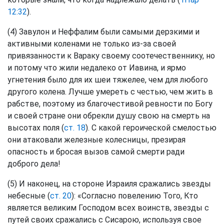
12:32
).
(4) Завулон и Неффалим были самыми дерзкими и
активными коленами не только из-за своей
привязанности к Вараку своему соотечественнику, но
и потому что жили недалеко от Иавина, и ярмо
угнетения было для их шеи тяжелее, чем для любого
другого колена. Лучше умереть с честью, чем жить в
рабстве, поэтому из благочестивой ревности по Богу
и своей стране они обрекли душу свою на смерть на
высотах поля (
ст. 18
). С какой героической смелостью
они атаковали железные колесницы, презирая
опасность и бросая вызов самой смерти ради
доброго дела!
(5) И наконец, на стороне Израиля сражались звезды
небесные (
ст. 20
): «Согласно повелению Того, Кто
является великим Господом всех воинств, звезды с
путей своих сражались с Сисарою, используя свое