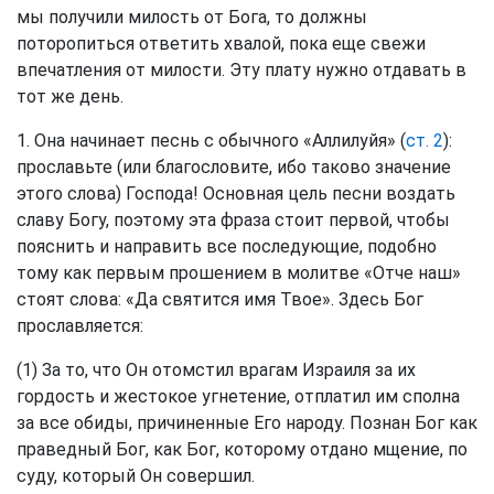
мы получили милость от Бога, то должны
поторопиться ответить хвалой, пока еще свежи
впечатления от милости. Эту плату нужно отдавать в
тот же день.
1. Она начинает песнь с обычного «Аллилуйя» (
ст. 2
):
прославьте (или благословите, ибо таково значение
этого слова) Господа! Основная цель песни воздать
славу Богу, поэтому эта фраза стоит первой, чтобы
пояснить и направить все последующие, подобно
тому как первым прошением в молитве «Отче наш»
стоят слова: «Да святится имя Твое». Здесь Бог
прославляется:
(1) За то, что Он отомстил врагам Израиля за их
гордость и жестокое угнетение, отплатил им сполна
за все обиды, причиненные Его народу. Познан Бог как
праведный Бог, как Бог, которому отдано мщение, по
суду, который Он совершил.