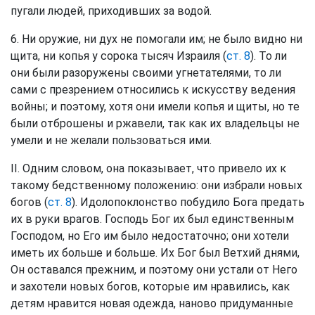
пугали людей, приходивших за водой.
6. Ни оружие, ни дух не помогали им; не было видно ни
щита, ни копья у сорока тысяч Израиля (
ст. 8
). То ли
они были разоружены своими угнетателями, то ли
сами с презрением относились к искусству ведения
войны; и поэтому, хотя они имели копья и щиты, но те
были отброшены и ржавели, так как их владельцы не
умели и не желали пользоваться ими.
II. Одним словом, она показывает, что привело их к
такому бедственному положению: они избрали новых
богов (
ст. 8
). Идолопоклонство побудило Бога предать
их в руки врагов. Господь Бог их был единственным
Господом, но Его им было недостаточно; они хотели
иметь их больше и больше. Их Бог был Ветхий днями,
Он оставался прежним, и поэтому они устали от Него
и захотели новых богов, которые им нравились, как
детям нравится новая одежда, наново придуманные