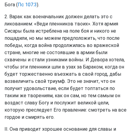
Бога (
Пс 107:3
).
2. Варак как военачальник должен делать это с
ликованием: «Веди пленников твоих». Хотя армия
Сисары была истреблена на поле боя и никого не
пощадили, но мы можем предположить, что после
победы, когда война продолжилась во вражеской
стране, многие не состоявшие в армии были
схвачены и стали узниками войны. И Девора хотела,
чтобы эти пленники шли в узах за Бараком, когда он
будет торжественно въезжать в свой город, дабы
возвеличить свой триумф. Это не значит, что он
получит удовольствие, если будет топтаться по
таким же творениям, как он сам, но тем самым он
воздаст славу Богу и послужит великой цели,
которую преследует Его правление: смотреть на все
гордое и смирять его.
II. Она приводит хорошее основание для славы и