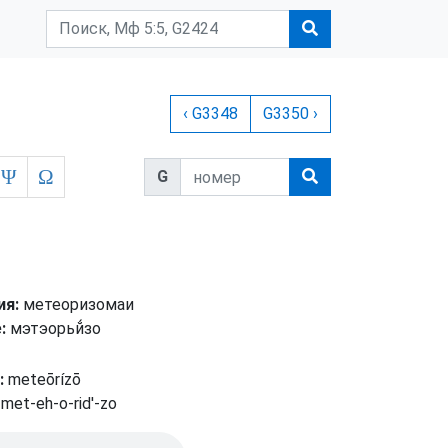
‹ G3348
G3350 ›
Ψ
Ω
G
ия:
метеоризомаи
:
мэтэорьй́зо
:
meteōrízō
met-eh-o-rid'-zo