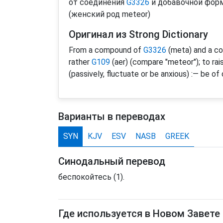
от соединения
G3326
и добавочной фо
(женский род meteor)
Оригинал из Strong Dictionary
From a compound of
G3326
(meta) and a co
rather
G109
(aer) (compare "meteor"); to raise
(passively, fluctuate or be anxious) :— be of
Варианты в переводах
SYN
KJV
ESV
NASB
GREEK
Синодальный перевод
беспокойтесь (1).
Где используется в Новом Завете