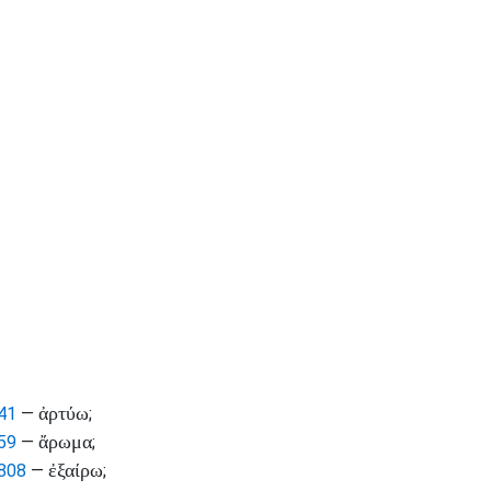
ἀρτύω
41
—
;
ἄρωμα
59
—
;
ἐξαίρω
808
—
;