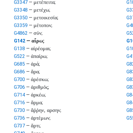
μετέπειτα
G3347
—
;
G1
μετέχω
G3348
—
;
G3
μετοικεσία
G3350
—
;
G3
μέτοπον
G3359
—
;
G4
σύν
G4862
—
;
G5
αἴρω
G142
—
;
G1
αἱρέομαι
G138
—
;
G1
ἀπαίρω
G522
—
;
G4
ἀρά
G685
—
;
G8
ἄρα
G686
—
;
G8
ἀρέσκω
G700
—
;
G8
ἀριθμός
G706
—
;
G8
ἀρκέω
G714
—
;
G8
ἅρμα
G716
—
;
G8
ἄῤῥην, αρσην
G730
—
;
G8
ἀρτέμων
G736
—
;
G5
ἄρτι
G737
—
;