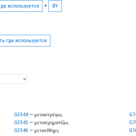
+
где используется
BY
ть где используется
μεταστρέφω
G3344
—
;
G7
μετασχηματίζω
G3345
—
;
G7
μετατίθημι
G3346
—
;
G1