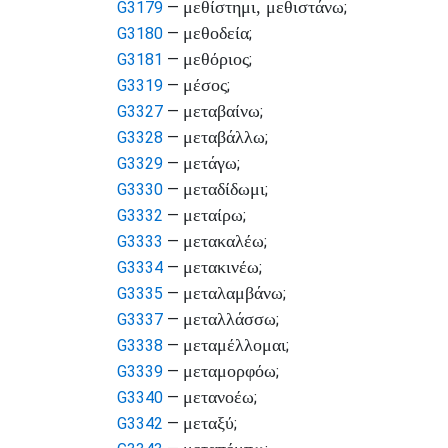
μεθίστημι, μεθιστάνω
G3179
—
;
μεθοδεία
G3180
—
;
μεθόριος
G3181
—
;
μέσος
G3319
—
;
μεταβαίνω
G3327
—
;
μεταβάλλω
G3328
—
;
μετάγω
G3329
—
;
μεταδίδωμι
G3330
—
;
μεταίρω
G3332
—
;
μετακαλέω
G3333
—
;
μετακινέω
G3334
—
;
μεταλαμβάνω
G3335
—
;
μεταλλάσσω
G3337
—
;
μεταμέλλομαι
G3338
—
;
μεταμορφόω
G3339
—
;
μετανοέω
G3340
—
;
μεταξύ
G3342
—
;