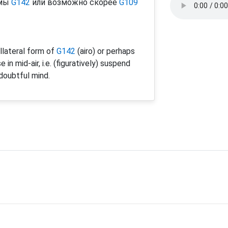
рмы
G142
или возможно скорее
G109
llateral form of
G142
(airo) or perhaps
 in mid-air, i.e. (figuratively) suspend
 doubtful mind.