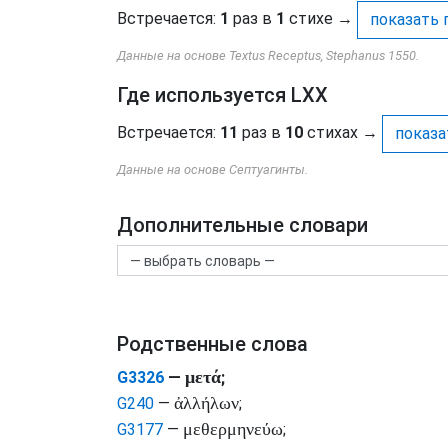
Встречается:
1
раз в
1
стихе
→
показать 
Данные на основе Textus Receptus, Stephanus 1550.
Где используется LXX
Встречается:
11
раз в
10
стихах
→
показа
Данные на основе Септуагинты.
Дополнительные словари
Родственные слова
μετά
G3326
—
;
ἀλλήλων
G240
—
;
μεθερμηνεύω
G3177
—
;