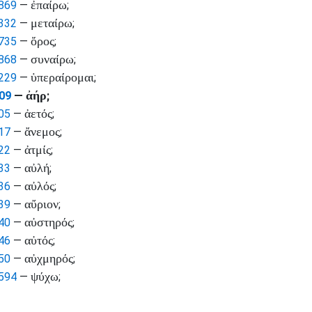
ἐπαίρω
869
—
;
μεταίρω
332
—
;
ὄρος
735
—
;
συναίρω
868
—
;
ὑπεραίρομαι
229
—
;
ἀήρ
09
—
;
ἀετός
05
—
;
ἄνεμος
17
—
;
ἀτμίς
22
—
;
αὐλή
33
—
;
αὐλός
36
—
;
αὔριον
39
—
;
αὐστηρός
40
—
;
αὐτός
46
—
;
αὐχμηρός
50
—
;
ψύχω
594
—
;