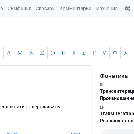
ио
Симфония
Словари
Комментарии
Изучение
Κ
Λ
Μ
Ν
Ξ
Ο
Π
Ρ
Σ
Τ
Υ
Φ
Χ
Фонетика
RU
Транслитерац
Произношение
еспокоиться, переживать,
EN
Transliteration
Pronunciation: