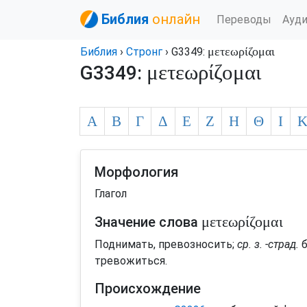
Библия
онлайн
Переводы
Ауд
μετεωρίζομαι
Библия
›
Стронг
› G3349:
μετεωρίζομαι
G3349:
Α
Β
Γ
Δ
Ε
Ζ
Η
Θ
Ι
Морфология
Глагол
μετεωρίζομαι
Значение слова
Поднимать, превозносить;
ср. з. -страд.
б
тревожиться.
Происхождение