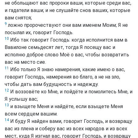
не обольщают вас пророки ваши, которые среди вас,
и гадатели ваши; и не слушайте снов ваших, которые
вам снятся;
9
ложно пророчествуют они вам именем Моим; Я не
посылал их, говорит Господь.
10
Ибо так говорит Господь: когда исполнится вам в
Вавилоне семьдесят лет, тогда Я посещу вас и
исполню доброе слово Моё о вас, чтобы возвратить
вас на место сие.
11
Ибо
только
Я знаю намерения, какие имею о вас,
говорит Господь, намерения во благо, а не на зло,
чтобы дать вам будущность и надежду.
12
И воззовёте ко Мне, и пойдёте и помолитесь Мне, и
Я услышу вас;
13
и взыщете Меня и найдёте, если взыщете Меня
всем сердцем вашим.
14
И буду Я найден вами, говорит Господь, и возвращу
вас из плена и соберу вас из всех народов и из всех
мест, куда Я изгнал вас, говорит Господь, и возвращу