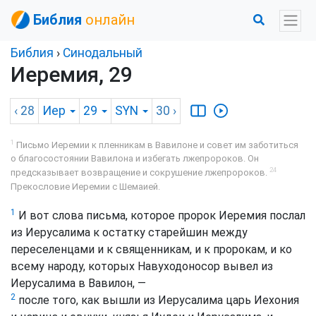
Библия
онлайн
Библия
›
Синодальный
Иеремия, 29
‹ 28
Иер
29
SYN
30
›
1
Письмо Иеремии к пленникам в Вавилоне и совет им заботиться
о благосостоянии Вавилона и избегать лжепророков. Он
24
предсказывает возвращение и сокрушение лжепророков.
Прекословие Иеремии с Шемаией.
1
И вот слова письма, которое пророк Иеремия послал
из Иерусалима к остатку старейшин между
переселенцами и к священникам, и к пророкам, и ко
всему народу, которых Навуходоносор вывел из
Иерусалима в Вавилон, —
2
после того, как вышли из Иерусалима царь Иехония