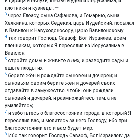
и царица и евнухи, князья Иудеи и Иерусалима, и
плотники и кузнецы, —
3
через Елеасу, сына Сафанова, и Гемарию, сына
Хелкиина, которых Седекия, царь Иудейский, посылал
в Вавилон к Навуходоносору, царю Вавилонскому:
4
так говорит Господь Саваоф, Бог Израилев, всем
пленникам, которых Я переселил из Иерусалима в
Вавилон:
5
стройте домы и живите
в них
, и разводите сады и
ешьте плоды их;
6
берите жён и рождайте сыновей и дочерей; и
сыновьям своим берите жён и дочерей своих
отдавайте в замужество, чтобы они рождали
сыновей и дочерей, и размножайтесь там, а не
умаляйтесь;
7
и заботьтесь о благосостоянии города, в который Я
переселил вас, и молитесь за него Господу; ибо при
благосостоянии его и вам будет мир.
8
Ибо так говорит Господь Саваоф, Бог Израилев: да