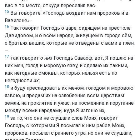
вас в то место, откуда переселил вас.
15
Вы говорите: «Господь воздвиг нам пророков и в
Вавилоне».
16
Так говорит Господь о царе, сидящем на престоле
Давидовом, и о всём народе, живущем в городе сём,
о братьях ваших, которые не отведены с вами в плен,
—
17
так говорит
о них
Господь Саваоф: вот, Я пошлю на
них меч, голод и моровую язву, и сделаю их такими,
как негодные смоквы, которых нельзя есть по
негодности
их
;
18
и буду преследовать их мечом, голодом и моровою
язвою, и предам их на озлобление всем царствам
земли, на проклятие и ужас, на посмеяние и поругание
между всеми народами, куда Я изгоню их,
19
за то, что они не слушали слов Моих, говорит
Господь, с которыми Я посылал к ним рабов Моих,
пророков, посылал с раннего утра, но они не слушали,