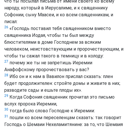
что ты посылал письма от имени своего ко всему
народу, который в Иерусалиме, и к священнику
Софонии, сыну Маасеи, и ко всем священникам, и
писал:
26
«Господь поставил тебя священником вместо
священника Иодая, чтобы ты был между
блюстителями в доме Господнем за всяким
человеком, неистовствующим и пророчествующим, и
чтобы ты сажал такого в темницу и в колоду:
27
почему же ты не запретишь Иеремии
Анафофскому пророчествовать у вас?
28
Ибо он и к нам в Вавилон прислал сказать: плен
будет продолжителен: стройте домы и живите в них;
разводите сады и ешьте плоды их».
29
Когда Софония священник прочитал это письмо
вслух пророка Иеремии,
30
тогда было слово Господне к Иеремии:
31
пошли ко всем переселенцам сказать: так говорит
Господь о Шемаии Нехеламитянине: за то, что Шемаия