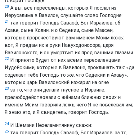
говорит Господь.
20
А вы, все переселенцы, которых Я послал из
Иерусалима в Вавилон, слушайте слово Господне:
21
так говорит Господь Саваоф, Бог Израилев, об
Ахаве, сыне Колии, и о Седекии, сыне Маасеи,
которые пророчествуют вам именем Моим ложь:
вот, Я предам их в руки Навуходоносора, царя
Вавилонского, и он умертвит их пред вашими глазами.
22
И принято будет от них всеми переселенцами
Иудейскими, которые в Вавилоне, проклинать так: «да
соделает тебе Господь то же, что Седекии и Ахаву»,
которых царь Вавилонский изжарил на огне
23
за то, что они делали гнусное в Израиле:
прелюбодействовали с жёнами ближних своих и
именем Моим говорили ложь, чего Я не повелевал им;
Я знаю это, и Я свидетель, говорит Господь.
24
И Шемаии Нехеламитянину скажи:
25
так говорит Господь Саваоф, Бог Израилев: за то,