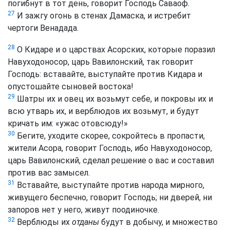
погибнут в тот день, говорит Господь Саваоф.
27
И зажгу огонь в стенах Дамаска, и истребит
чертоги Венадада.
28
О Кидаре и о царствах Асорских, которые поразил
Навуходоносор, царь Вавилонский, так говорит
Господь: вставайте, выступайте против Кидара и
опустошайте сыновей востока!
29
Шатры их и овец их возьмут себе, и покровы их и
всю утварь их, и верблюдов их возьмут, и будут
кричать им: «ужас отовсюду!»
30
Бегите, уходите скорее, сокройтесь в пропасти,
жители Асора, говорит Господь, ибо Навуходоносор,
царь Вавилонский, сделал решение о вас и составил
против вас замысел.
31
Вставайте, выступайте против народа мирного,
живущего беспечно, говорит Господь; ни дверей, ни
запоров нет у него, живут поодиночке.
32
Верблюды их
отданы
будут в добычу, и множество