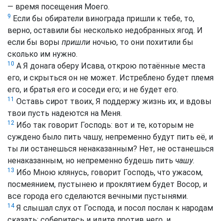
— время посещения Моего.
9
Если бы обиратели винограда пришли к тебе, то,
верно, оставили бы несколько недобранных ягод. И
если бы воры
пришли
ночью, то они похитили бы
сколько им нужно.
10
А Я донага оберу Исава, открою потаённые места
его, и скрыться он не может. Истреблено будет племя
его, и братья его и соседи его; и не будет его.
11
Оставь сирот твоих, Я поддержу жизнь их, и вдовы
твои пусть надеются на Меня.
12
Ибо так говорит Господь: вот и те, которым не
суждено было пить чашу, непременно будут пить её, и
ты ли останешься ненаказанным? Нет, не останешься
ненаказанным, но непременно будешь пить
чашу
.
13
Ибо Мною клянусь, говорит Господь, что ужасом,
посмеянием, пустынею и проклятием будет Восор, и
все города его сделаются вечными пустынями.
14
Я слышал слух от Господа, и посол послан к народам
сказать: соберитесь и идите против него, и