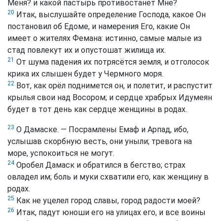
Меня? и какой пастырь противостанет Мне?
20
Итак, выслушайте определение Господа, какое Он
постановил об Едоме, и намерения Его, какие Он
имеет о жителях Фемана: истинно, самые малые из
стад повлекут их и опустошат жилища их.
21
От шума падения их потрясётся земля, и отголосок
крика их слышен будет у Чермного моря.
22
Вот, как орёл поднимется он, и полетит, и распустит
крылья свои над Восором; и сердце храбрых Идумеян
будет в тот день как сердце женщины в родах.
23
О Дамаске. — Посрамлены Емаф и Арпад, ибо,
услышав скорбную весть, они уныли; тревога на
море, успокоиться не могут.
24
Оробел Дамаск и обратился в бегство; страх
овладел им; боль и муки схватили его, как женщину в
родах.
25
Как не уцелел город славы, город радости моей?
26
Итак, падут юноши его на улицах его, и все воины