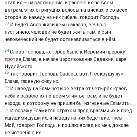
стад их — на расхищение; и рассею их по всем
ветрам, этих стригущих волосы на висках, и со всех
сторон их наведу на них гибель, говорит Господь.
33
И будет Асор жилищем шакалов, вечною
пустынею; человек не будет жить там, и сын
человеческий не будет останавливаться в нём.
34
Слово Господа, которое было к Иеремии пророку
против Елама, в начале царствования Седекии, царя
Иудейского:
35
так говорит Господь Саваоф: вот, Я сокрушу лук
Елама, главную силу их.
36
И наведу на Елам четыре ветра от четырёх краёв
неба и развею их по всем этим ветрам, и не будет
народа, к которому не пришли бы изгнанные Еламиты.
37
И поражу Еламитян страхом пред врагами их и пред
ищущими души их; и наведу на них бедствие, гнев
Мой, говорит Господь, и пошлю вслед их меч, доколе
не истреблю их.