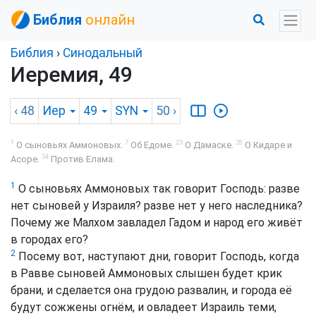
Библия
онлайн
Библия
›
Синодальный
Иеремия, 49
‹ 48
Иер
49
SYN
50
›
1
7
23
28
О сыновьях Аммоновых.
Об Едоме.
О Дамаске.
О Кидаре и
34
Асоре.
Против Елама.
1
О сыновьях Аммоновых так говорит Господь: разве
нет сыновей у Израиля? разве нет у него наследника?
Почему же Малхом завладел Гадом и народ его живёт
в городах его?
2
Посему вот, наступают дни, говорит Господь, когда
в Равве сыновей Аммоновых слышен будет крик
брани, и сделается она грудою развалин, и города её
будут сожжены огнём, и овладеет Израиль теми,