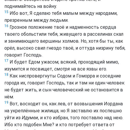
поднимайтесь на войну.
15
Ибо вот, Я сделаю тебя малым между народами,
презренным между людьми.
16
Грозное положение твоё и надменность сердца
твоего обольстили тебя, живущего в расселинах скал
и занимающего вершины холмов. Но, хотя бы ты, как
орёл, высоко свил гнездо твоё, и оттуда низрину тебя,
говорит Господь.
17
И будет Едом ужасом; всякий, проходящий мимо,
изумится и посвищет,
смотря
на все язвы его.
18
Как ниспровергнуты Содом и Гоморра и соседние
города их, говорит Господь, так
и
там ни один человек
не будет жить, и сын человеческий не остановится в
нём.
19
Вот, восходит он, как лев, от возвышения Иордана
на укреплённые жилища; но Я заставлю их поспешно
уйти из
Идумеи
, и кто избран, того поставлю над нею.
Ибо кто подобен Мне? и кто потребует ответа от