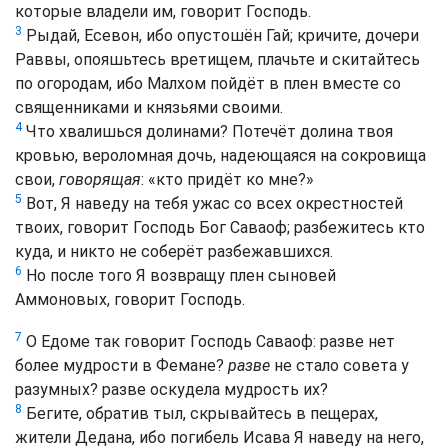
которые владели им, говорит Господь.
3
Рыдай, Есевон, ибо опустошён Гай; кричите, дочери
Раввы, опояшьтесь вретищем, плачьте и скитайтесь
по огородам, ибо Малхом пойдёт в плен вместе со
священниками и князьями своими.
4
Что хвалишься долинами? Потечёт долина твоя
кровью, вероломная дочь, надеющаяся на сокровища
свои,
говорящая
: «кто придёт ко мне?»
5
Вот, Я наведу на тебя ужас со всех окрестностей
твоих, говорит Господь Бог Саваоф; разбежитесь кто
куда, и никто не соберёт разбежавшихся.
6
Но после того Я возвращу плен сыновей
Аммоновых, говорит Господь.
7
О Едоме так говорит Господь Саваоф: разве нет
более мудрости в Фемане?
разве
не стало совета у
разумных? разве оскудела мудрость их?
8
Бегите, обратив тыл, скрывайтесь в пещерах,
жители Дедана, ибо погибель Исава Я наведу на него,