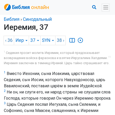
Библия
онлайн
Библия
›
Синодальный
Иеремия, 37
‹ 36
Иер
37
SYN
38
›
1
Седекия просит молитв Иеремии, который предсказывает
11
возвращение войска фараонова и взятие Иерусалима Халдеями.
Иеремия заключен в темницу Иреией. Царь тайно спрашивает его.
1
Вместо Иехонии, сына Иоакима, царствовал
Седекия, сын Иосии, которого Навуходоносор, царь
Вавилонский, поставил царём в земле Иудейской.
2
Ни он, ни слуги его, ни народ страны не слушали слов
Господа, которые говорил Он через Иеремию пророка.
3
Царь Седекия послал Иегухала, сына Селемии, и
Софонию, сына Маасеи, священника, к Иеремии