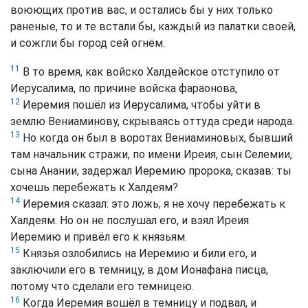
воюющих против вас, и остались бы у них только
раненые, то и те встали бы, каждый из палатки своей,
и сожгли бы город сей огнём.
11
В то время, как войско Халдейское отступило от
Иерусалима, по причине войска фараонова,
12
Иеремия пошёл из Иерусалима, чтобы уйти в
землю Вениаминову, скрываясь оттуда среди народа.
13
Но когда он был в воротах Вениаминовых, бывший
там начальник стражи, по имени Иреия, сын Селемии,
сына Анании, задержал Иеремию пророка, сказав: ты
хочешь перебежать к Халдеям?
14
Иеремия сказал: это ложь; я не хочу перебежать к
Халдеям. Но он не послушал его, и взял Иреия
Иеремию и привёл его к князьям.
15
Князья озлобились на Иеремию и били его, и
заключили его в темницу, в дом Ионафана писца,
потому что сделали его темницею.
16
Когда Иеремия вошёл в темницу и подвал, и