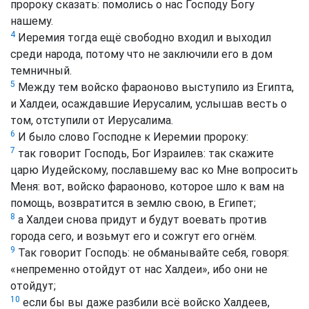
пророку сказать: помолись о нас Господу Богу
нашему.
4
Иеремия тогда ещё свободно входил и выходил
среди народа, потому что не заключили его в дом
темничный.
5
Между тем войско фараоново выступило из Египта,
и Халдеи, осаждавшие Иерусалим, услышав весть о
том, отступили от Иерусалима.
6
И было слово Господне к Иеремии пророку:
7
так говорит Господь, Бог Израилев: так скажите
царю Иудейскому, пославшему вас ко Мне вопросить
Меня: вот, войско фараоново, которое шло к вам на
помощь, возвратится в землю свою, в Египет;
8
а Халдеи снова придут и будут воевать против
города сего, и возьмут его и сожгут его огнём.
9
Так говорит Господь: не обманывайте себя, говоря:
«непременно отойдут от нас Халдеи», ибо они не
отойдут;
10
если бы вы даже разбили всё войско Халдеев,