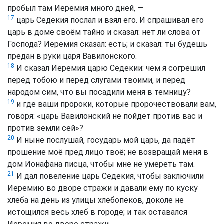
пробыл там Иеремия много дней, —
17
царь Седекия послал и взял его. И спрашивал его
царь в доме своём тайно и сказал: нет ли слова от
Господа? Иеремия сказал: есть; и сказал: ты будешь
предан в руки царя Вавилонского.
18
И сказал Иеремия царю Седекии: чем я согрешил
перед тобою и перед слугами твоими, и перед
народом сим, что вы посадили меня в темницу?
19
и где ваши пророки, которые пророчествовали вам,
говоря: «царь Вавилонский не пойдёт против вас и
против земли сей»?
20
И ныне послушай, государь мой царь, да падёт
прошение моё пред лицо твоё; не возвращай меня в
дом Ионафана писца, чтобы мне не умереть там.
21
И дал повеление царь Седекия, чтобы заключили
Иеремию во дворе стражи и давали ему по куску
хлеба на день из улицы хлебопёков, доколе не
истощился весь хлеб в городе; и так оставался