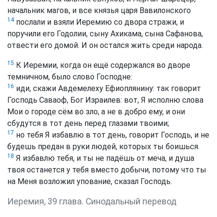
начальник магов, и все князья царя Вавилонского
14
послали и взяли Иеремию со двора стражи, и
поручили его Годолии, сыну Ахикама, сына Сафанова,
отвести его домой. И он остался жить среди народа.
15
К Иеремии, когда он ещё содержался во дворе
темничном, было слово Господне:
16
иди, скажи Авдемелеху Ефиоплянину: так говорит
Господь Саваоф, Бог Израилев: вот, Я исполню слова
Мои о городе сём во зло, а не в добро ему, и они
сбудутся в тот день перед глазами твоими;
17
но тебя Я избавлю в тот день, говорит Господь, и не
будешь предан в руки людей, которых ты боишься.
18
Я избавлю тебя, и ты не падёшь от меча, и душа
твоя останется у тебя вместо добычи, потому что ты
на Меня возложил упование, сказал Господь.
Иеремия, 39 глава. Синодальный перевод