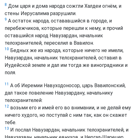
8
Дом царя и дома народа сожгли Халдеи огнём, и
стены Иерусалима разрушили.
9
А остаток народа, остававшийся в городе, и
перебежчиков, которые перешли к нему, и прочий
оставшийся народ Навузардан, начальник
телохранителей, переселил в Вавилон.
10
Бедных же из народа, которые ничего не имели,
Навузардан, начальник телохранителей, оставил в
Иудейской земле и дал им тогда же виноградники и
поля.
11
А об Иеремии Навуходоносор, царь Вавилонский,
дал такое повеление Навузардану, начальнику
телохранителей:
12
возьми его и имей его во внимании, и не делай ему
ничего худого, но поступай с ним так, как он скажет
тебе.
13
И послал Навузардан, начальник телохранителей, и
Навузазван, начальник евнухов, и Нергал-Шарецер,