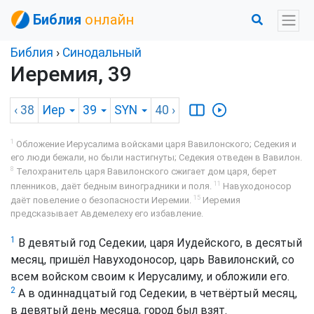
Библия
онлайн
Библия
›
Синодальный
Иеремия, 39
‹ 38
Иер
39
SYN
40
›
1
Обложение Иерусалима войсками царя Вавилонского; Седекия и
его люди бежали, но были настигнуты; Седекия отведен в Вавилон.
8
Телохранитель царя Вавилонского сжигает дом царя, берет
11
пленников, даёт бедным виноградники и поля.
Навуходоносор
15
даёт повеление о безопасности Иеремии.
Иеремия
предсказывает Авдемелеху его избавление.
1
В девятый год Седекии, царя Иудейского, в десятый
месяц, пришёл Навуходоносор, царь Вавилонский, со
всем войском своим к Иерусалиму, и обложили его.
2
А в одиннадцатый год Седекии, в четвёртый месяц,
в девятый день месяца, город был взят.