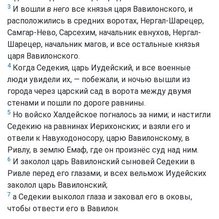
3
И вошли
в него
все князья царя Вавилонского, и
расположились в средних воротах, Нергал-Шарецер,
Самгар-Нево, Сарсехим, начальник евнухов, Нергал-
Шарецер, начальник магов, и все остальные князья
царя Вавилонского.
4
Когда Седекия, царь Иудейский, и все военные
люди увидели их, — побежали, и ночью вышли из
города через царский сад в ворота между двумя
стенами и пошли по дороге равнины.
5
Но войско Халдейское погналось за ними; и настигли
Седекию на равнинах Иерихонских; и взяли его и
отвели к Навуходоносору, царю Вавилонскому, в
Ривлу, в землю Емаф, где он произнёс суд над ним.
6
И заколол царь Вавилонский сыновей Седекии в
Ривле перед его глазами, и всех вельмож Иудейских
заколол царь Вавилонский;
7
а Седекии выколол глаза и заковал его в оковы,
чтобы отвести его в Вавилон.