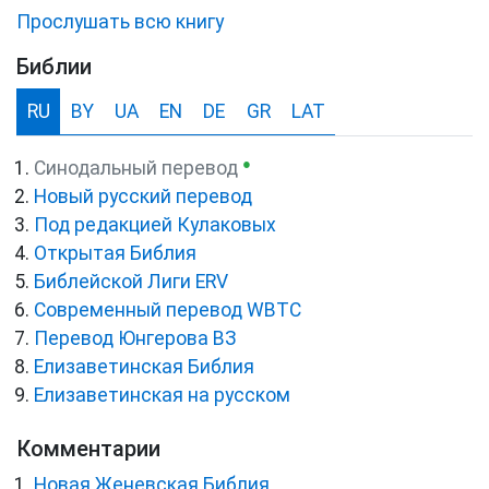
Прослушать всю книгу
Библии
RU
BY
UA
EN
DE
GR
LAT
●
Синодальный перевод
Новый русский перевод
Под редакцией Кулаковых
Открытая Библия
Библейской Лиги ERV
Cовременный перевод WBTC
Перевод Юнгерова ВЗ
Елизаветинская Библия
Елизаветинская на русском
Комментарии
Новая Женевская Библия