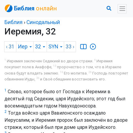
Библия
онлайн
Библия
›
Синодальный
Иеремия, 32
‹ 31
Иер
32
SYN
33
›
1
6
Иеремия заключен Седекией во дворе стражи.
Иеремия
13
покупает поле в Анафофе,
пророчество о том, что в Израиле
16
26
снова будут владеть землею.
Его молитва.
Господь повторяет
36
обвинение Иуды,
и Своё обещание восстановить его.
1
Слово, которое было от Господа к Иеремии в
десятый год Седекии, царя Иудейского; этот год был
восемнадцатым годом Навуходоносора.
2
Тогда войско царя Вавилонского осаждало
Иерусалим, и Иеремия пророк был заключён во дворе
стражи, который был при доме царя Иудейского.
3