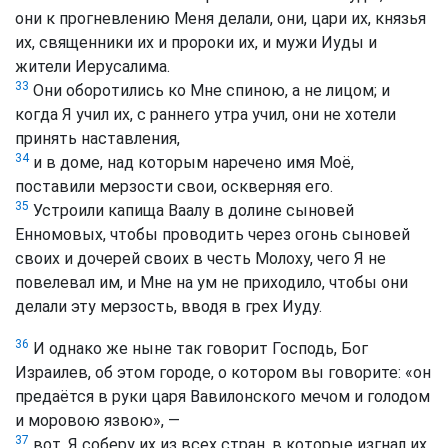
они к прогневлению Меня делали, они, цари их, князья
их, священники их и пророки их, и мужи Иуды и
жители Иерусалима.
33
Они оборотились ко Мне спиною, а не лицом; и
когда Я учил их, с раннего утра учил, они не хотели
принять наставления,
34
и в доме, над которым наречено имя Моё,
поставили мерзости свои, оскверняя его.
35
Устроили капища Ваалу в долине сыновей
Енномовых, чтобы проводить через огонь сыновей
своих и дочерей своих в честь Молоху, чего Я не
повелевал им, и Мне на ум не приходило, чтобы они
делали эту мерзость, вводя в грех Иуду.
36
И однако же ныне так говорит Господь, Бог
Израилев, об этом городе, о котором вы говорите: «он
предаётся в руки царя Вавилонского мечом и голодом
и моровою язвою», —
37
вот, Я соберу их из всех стран, в которые изгнал их