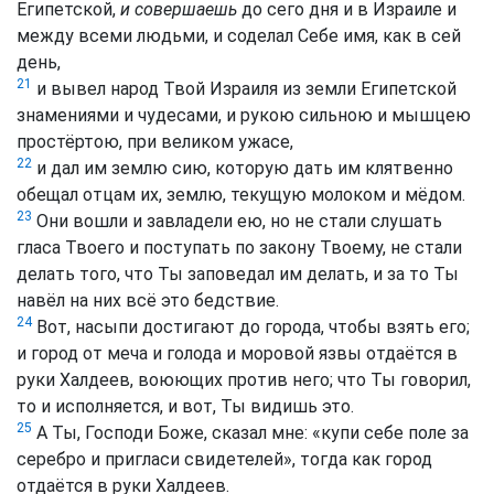
Египетской,
и совершаешь
до сего дня и в Израиле и
между всеми людьми, и соделал Себе имя, как в сей
день,
21
и вывел народ Твой Израиля из земли Египетской
знамениями и чудесами, и рукою сильною и мышцею
простёртою, при великом ужасе,
22
и дал им землю сию, которую дать им клятвенно
обещал отцам их, землю, текущую молоком и мёдом.
23
Они вошли и завладели ею, но не стали слушать
гласа Твоего и поступать по закону Твоему, не стали
делать того, что Ты заповедал им делать, и за то Ты
навёл на них всё это бедствие.
24
Вот, насыпи достигают до города, чтобы взять его;
и город от меча и голода и моровой язвы отдаётся в
руки Халдеев, воюющих против него; что Ты говорил,
то и исполняется, и вот, Ты видишь это.
25
А Ты, Господи Боже, сказал мне: «купи себе поле за
серебро и пригласи свидетелей», тогда как город
отдаётся в руки Халдеев.