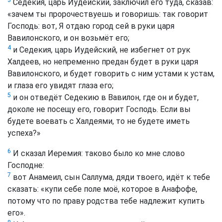
Седекия, царь Иудейский, заключил его туда, сказав:
«зачем ты пророчествуешь и говоришь: так говорит
Господь: вот, Я отдаю город сей в руки царя
Вавилонского, и он возьмёт его;
4
и Седекия, царь Иудейский, не избегнет от рук
Халдеев, но непременно предан будет в руки царя
Вавилонского, и будет говорить с ним устами к устам,
и глаза его увидят глаза его;
5
и он отведёт Седекию в Вавилон, где он и будет,
доколе не посещу его, говорит Господь. Если вы
будете воевать с Халдеями, то не будете иметь
успеха?»
6
И сказал Иеремия: таково было ко мне слово
Господне:
7
вот Анамеил, сын Саллума, дяди твоего, идёт к тебе
сказать: «купи себе поле моё, которое в Анафофе,
потому что по праву родства тебе надлежит купить
его».