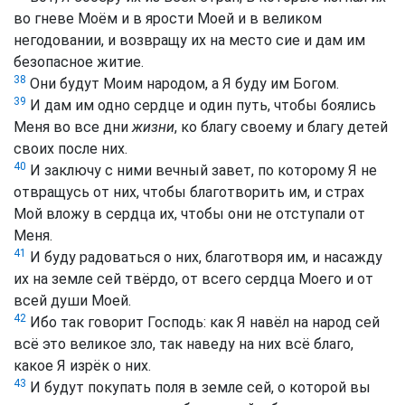
во гневе Моём и в ярости Моей и в великом
негодовании, и возвращу их на место сие и дам им
безопасное житие.
38
Они будут Моим народом, а Я буду им Богом.
39
И дам им одно сердце и один путь, чтобы боялись
Меня во все дни
жизни
, ко благу своему и благу детей
своих после них.
40
И заключу с ними вечный завет, по которому Я не
отвращусь от них, чтобы благотворить им, и страх
Мой вложу в сердца их, чтобы они не отступали от
Меня.
41
И буду радоваться о них, благотворя им, и насажду
их на земле сей твёрдо, от всего сердца Моего и от
всей души Моей.
42
Ибо так говорит Господь: как Я навёл на народ сей
всё это великое зло, так наведу на них всё благо,
какое Я изрёк о них.
43
И будут покупать поля в земле сей, о которой вы