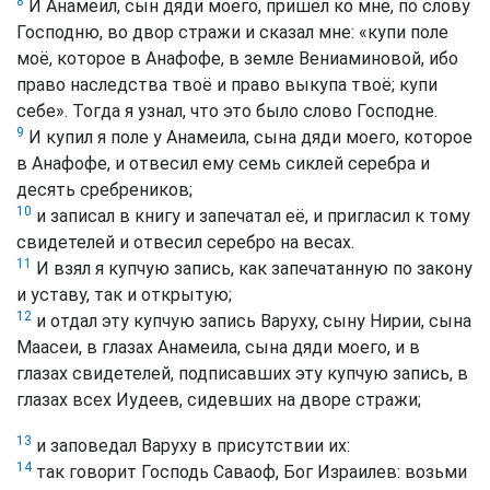
8
И Анамеил, сын дяди моего, пришёл ко мне, по слову
Господню, во двор стражи и сказал мне: «купи поле
моё, которое в Анафофе, в земле Вениаминовой, ибо
право наследства твоё и право выкупа твоё; купи
себе». Тогда я узнал, что это было слово Господне.
9
И купил я поле у Анамеила, сына дяди моего, которое
в Анафофе, и отвесил ему семь сиклей серебра и
десять сребреников;
10
и записал в книгу и запечатал её, и пригласил к тому
свидетелей и отвесил серебро на весах.
11
И взял я купчую запись, как запечатанную по закону
и уставу, так и открытую;
12
и отдал эту купчую запись Варуху, сыну Нирии, сына
Маасеи, в глазах Анамеила, сына дяди моего, и в
глазах свидетелей, подписавших эту купчую запись, в
глазах всех Иудеев, сидевших на дворе стражи;
13
и заповедал Варуху в присутствии их:
14
так говорит Господь Саваоф, Бог Израилев: возьми