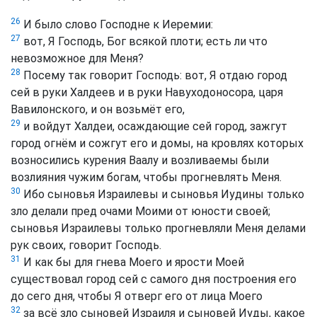
26
И было слово Господне к Иеремии:
27
вот, Я Господь, Бог всякой плоти; есть ли что
невозможное для Меня?
28
Посему так говорит Господь: вот, Я отдаю город
сей в руки Халдеев и в руки Навуходоносора, царя
Вавилонского, и он возьмёт его,
29
и войдут Халдеи, осаждающие сей город, зажгут
город огнём и сожгут его и домы, на кровлях которых
возносились курения Ваалу и возливаемы были
возлияния чужим богам, чтобы прогневлять Меня.
30
Ибо сыновья Израилевы и сыновья Иудины только
зло делали пред очами Моими от юности своей;
сыновья Израилевы только прогневляли Меня делами
рук своих, говорит Господь.
31
И как бы для гнева Моего и ярости Моей
существовал город сей с самого дня построения его
до сего дня, чтобы Я отверг его от лица Моего
32
за всё зло сыновей Израиля и сыновей Иуды, какое