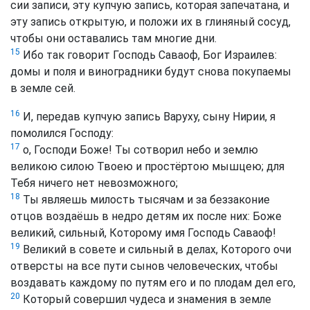
сии записи, эту купчую запись, которая запечатана, и
эту запись открытую, и положи их в глиняный сосуд,
чтобы они оставались там многие дни.
15
Ибо так говорит Господь Саваоф, Бог Израилев:
домы и поля и виноградники будут снова покупаемы
в земле сей.
16
И, передав купчую запись Варуху, сыну Нирии, я
помолился Господу:
17
о, Господи Боже! Ты сотворил небо и землю
великою силою Твоею и простёртою мышцею; для
Тебя ничего нет невозможного;
18
Ты являешь милость тысячам и за беззаконие
отцов воздаёшь в недро детям их после них: Боже
великий, сильный, Которому имя Господь Саваоф!
19
Великий в совете и сильный в делах, Которого очи
отверсты на все пути сынов человеческих, чтобы
воздавать каждому по путям его и по плодам дел его,
20
Который совершил чудеса и знамения в земле