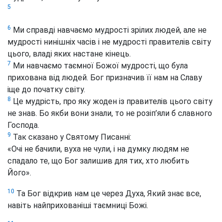
5
6
Ми справді навчаємо мудрості зрілих людей, але не
мудрості нинішніх часів і не мудрості правителів світу
цього, владі яких настане кінець.
7
Ми навчаємо таємної Божої мудрості, що була
прихована від людей. Бог призначив її нам на Славу
іще до початку світу.
8
Це мудрість, про яку жоден із правителів цього світу
не знав. Бо якби вони знали, то не розіп’яли б славного
Господа.
9
Так сказано у Святому Писанні:
«Очі не бачили, вуха не чули, і на думку людям не
спадало те, що Бог залишив для тих, хто любить
Його».
10
Та Бог відкрив нам це через Духа, Який знає все,
навіть найприхованіші таємниці Божі.