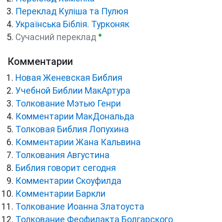
Переклад Куліша та Пулюя
Українська Біблія. Турконяк
●
Сучасний переклад
Комментарии
Новая Женевская Библия
Учебной Библии МакАртура
Толкование Мэтью Генри
Комментарии МакДональда
Толковая Библия Лопухина
Комментарии Жана Кальвина
Толкования Августина
Библия говорит сегодня
Комментарии Скоуфилда
Комментарии Баркли
Толкование Иоанна Златоуста
Толкование Феофилакта Болгарского