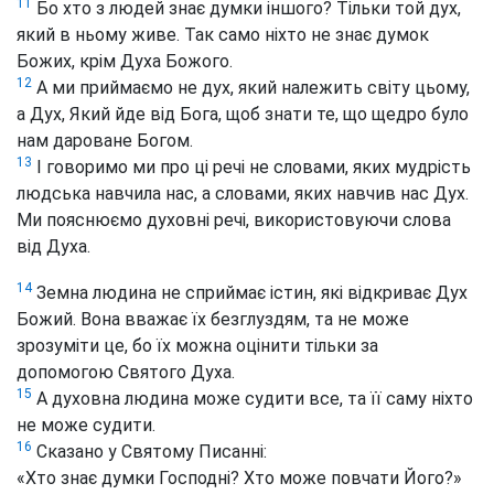
11
Бо хто з людей знає думки іншого? Тільки той дух,
який в ньому живе. Так само ніхто не знає думок
Божих, крім Духа Божого.
12
А ми приймаємо не дух, який належить світу цьому,
а Дух, Який йде від Бога, щоб знати те, що щедро було
нам дароване Богом.
13
І говоримо ми про ці речі не словами, яких мудрість
людська навчила нас, а словами, яких навчив нас Дух.
Ми пояснюємо духовні речі, використовуючи слова
від Духа.
14
Земна людина не сприймає істин, які відкриває Дух
Божий. Вона вважає їх безглуздям, та не може
зрозуміти це, бо їх можна оцінити тільки за
допомогою Святого Духа.
15
А духовна людина може судити все, та її саму ніхто
не може судити.
16
Сказано у Святому Писанні:
«Хто знає думки Господні? Хто може повчати Його?»