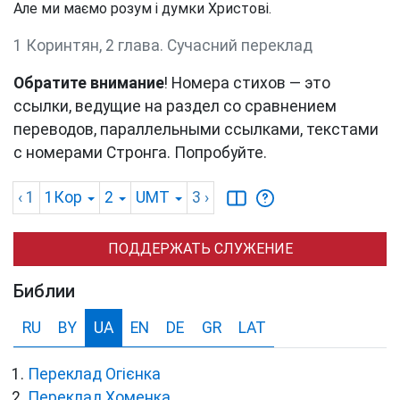
Але ми маємо розум і думки Христові.
1 Коринтян, 2 глава. Сучасний переклад
Обратите внимание
! Номера стихов — это
ссылки, ведущие на раздел со сравнением
переводов, параллельными ссылками, текстами
с номерами Стронга. Попробуйте.
‹ 1
1Кор
2
UMT
3
›
ПОДДЕРЖАТЬ СЛУЖЕНИЕ
Библии
RU
BY
UA
EN
DE
GR
LAT
Переклад Огієнка
Переклад Хоменка