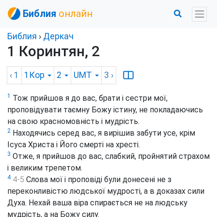
Библия
онлайн
Библия
›
Деркач
1 Коринтян, 2
‹ 1
1Кор
2
UMT
3
›
1
Тож прийшов я до вас, брати і сестри мої,
проповідувати таємну Божу істину, не покладаючись
на свою красномовність і мудрість.
2
Находячись серед вас, я вирішив забути усе, крім
Ісуса Христа і Його смерті на хресті.
3
Отже, я прийшов до вас, слабкий, пройнятий страхом
і великим трепетом.
4
4-5
Слова мої і проповіді були донесені не з
переконливістю людської мудрості, а в доказах сили
Духа. Нехай ваша віра спирається не на людську
мудрість, а на Божу силу.