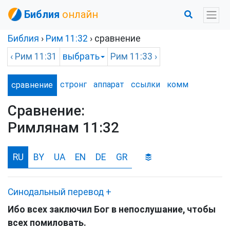
Библия
онлайн
Библия
›
Рим
11:32
› сравнение
‹
Рим
11:31
выбрать
Рим
11:33 ›
стронг
аппарат
ссылки
комм
сравнение
Сравнение:
Римлянам 11:32
RU
BY
UA
EN
DE
GR
Синодальный перевод
+
Ибо всех заключил Бог в непослушание, чтобы
всех помиловать.