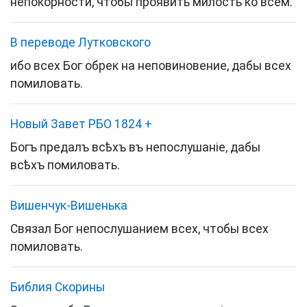
непокорности, чтобы проявить милость ко всем.
В переводе Лутковского
ибо всех Бог обрек на неповиновение, дабы всех
помиловать.
Новый Завет РБО 1824
+
Богъ предалъ всѣхъ въ непослушаніе, дабы
всѣхъ помиловать.
Вишенчук-Вишенька
Связал Бог непослушанием всех, чтобы всех
помиловать.
Библия Скорины