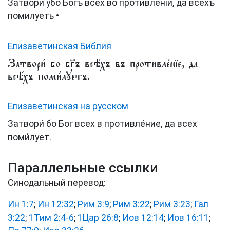
Затвори убо Богъ всех во противленіи, да всехъ
помилуеть •
Елизаветинская Библия
Затвори́ бо бг҃ъ всѣ́хъ въ противле́нїе, да
всѣ́хъ поми́лꙋетъ.
Елизаветинская на русском
Затвори́ бо Бог всех в противле́ние, да всех
поми́лует.
Параллельные ссылки
Синодальный перевод:
Ин 1:7
;
Ин 12:32
;
Рим 3:9
;
Рим 3:22
;
Рим 3:23
;
Гал
3:22
;
1Тим 2:4-6
;
1Цар 26:8
;
Иов 12:14
;
Иов 16:11
;