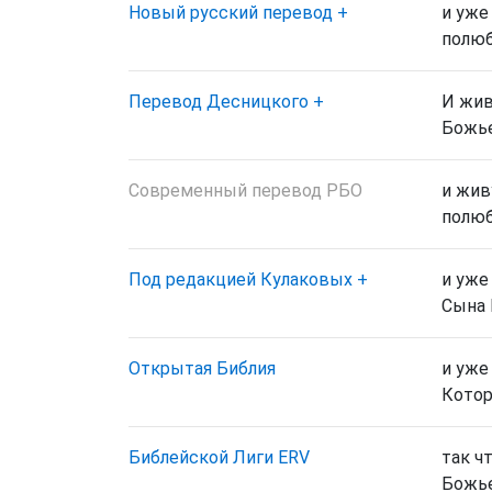
Новый русский перевод
+
и уже
полюб
Перевод Десницкого
+
И жив
Божье
Современный перевод РБО
и жив
полюб
Под редакцией Кулаковых
+
и уже
Сына 
Открытая Библия
и уже
Котор
Библейской Лиги ERV
так ч
Божье