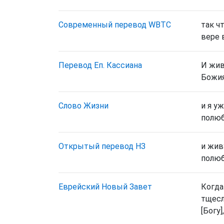
Cовременный перевод WBTC
так ч
вере 
Перевод Еп. Кассиана
И жив
Божия
Слово Жизни
и я у
полюб
Открытый перевод НЗ
и жив
полюб
Еврейский Новый Завет
Когда
тщесл
[Богу