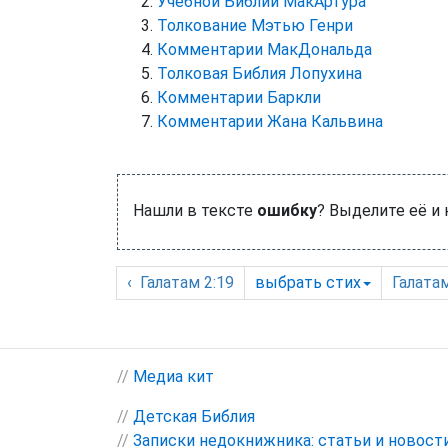
Учебной Библии МакАртура
Толкование Мэтью Генри
Комментарии МакДональда
Толковая Библия Лопухина
Комментарии Баркли
Комментарии Жана Кальвина
Нашли в тексте
ошибку
? Выделите её и
‹
Галатам
2:19
выбрать
стих
Галата
//
Медиа кит
//
Детская Библия
//
Записки недокнижника: статьи и новост