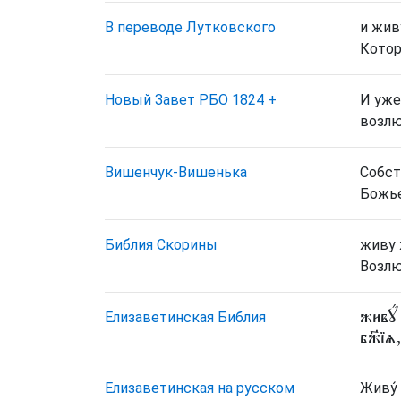
В переводе Лутковского
и жив
Котор
Новый Завет РБО 1824
+
И уже
возлю
Вишенчук-Вишенька
Собст
Божье
Библия Скорины
живу 
Возлю
живꙋ́
Елизаветинская Библия
бж҃їѧ
Елизаветинская на русском
Живу́ 