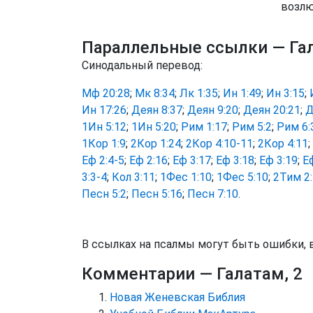
возлю
Параллельные ссылки
— Га
Синодальный перевод:
Мф 20:28
;
Мк 8:34
;
Лк 1:35
;
Ин 1:49
;
Ин 3:15
;
Ин 17:26
;
Деян 8:37
;
Деян 9:20
;
Деян 20:21
;
Д
1Ин 5:12
;
1Ин 5:20
;
Рим 1:17
;
Рим 5:2
;
Рим 6:
1Кор 1:9
;
2Кор 1:24
;
2Кор 4:10-11
;
2Кор 4:11
;
Еф 2:4-5
;
Еф 2:16
;
Еф 3:17
;
Еф 3:18
;
Еф 3:19
;
Е
3:3-4
;
Кол 3:11
;
1Фес 1:10
;
1Фес 5:10
;
2Тим 2
Песн 5:2
;
Песн 5:16
;
Песн 7:10
.
В ссылках на псалмы могут быть ошибки, 
Комментарии
— Галатам, 2
Новая Женевская Библия