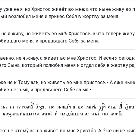
у уже не я, но Христос живёт во мне; а что ныне живу во 
ый возлюбил меня и принес Себя в жертву за меня.
 не я живу, но живетъ во мнѣ Христосъ; а что теперь живу
бившаго меня, и предавшаго Себя за меня.
венно, не я живу, а живет во мне Христос. И если я сегод
го Сына, который полюбил меня и отдал себя в жертву ра
же не к Тому азъ, но живеть во мне Христосъ • А еже нын
бившего мя, и предавшего Себе за мя •
 же не ктомꙋ̀ а҆́зъ, но живе́тъ во мнѣ̀ хрⷭ҇то́съ. А҆ є҆́ж
, возлюби́вшагѡ менѐ и҆ преда́вшагѡ себѐ по мнѣ̀.
же не ктому́ аз, но живе́т во мне Христо́с. А е́же ны́не живу