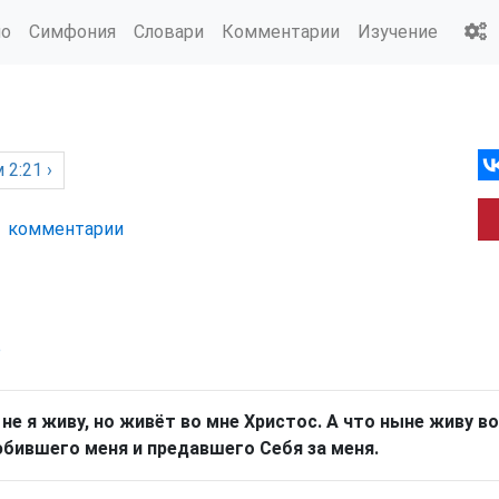
ио
Симфония
Словари
Комментарии
Изучение
м
2:21 ›
комм
ентарии
р
 не я живу, но живёт во мне Христос. А что ныне живу в
бившего меня и предавшего Себя за меня.