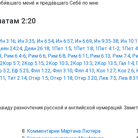
би́вшаго мене́ и преда́вшаго Себе́ по мне.
латам 2:20
Ин 3:16
;
Ин 3:35
;
Ин 6:54
;
Ин 6:57
;
Ин 6:69
;
Ин 9:35-38
;
Ин 10:1
еян 24:24
;
Деян 26:18
;
1Пет 1:5
;
1Пет 1:8
;
1Пет 4:1-2
;
1Пет 4
3
;
Рим 6:4-6
;
Рим 6:6
;
Рим 6:8
;
Рим 6:11
;
Рим 6:13
;
Рим 7:4
;
Ри
2Кор 5:7
;
2Кор 5:15
;
2Кор 10:3
;
2Кор 13:3
;
2Кор 13:5
;
Гал 1:4
;
ф 5:2
;
Еф 5:25
;
Флп 1:22
;
Флп 3:10
;
Флп 4:13
;
Кол 1:27
;
Кол 2:6
;
:11
;
Тит 2:14
;
Откр 1:5
;
Откр 1:18
;
Откр 3:20
;
Лев 7:5
;
Лев 8:3
ввиду разночтения русской и английской нумераций. Заме
Комментарии Мартина Лютера