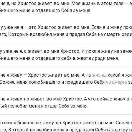
 не я, но Христос живет во мне. Моя жизнь в этом теле — 
ившего меня и отдавшего Себя за меня.
у уже не я — это Христос живет во мне. Если я и живу пок
го, Который возлюбил меня и предал Себя на смерть ради
у уже не я, а живет во мне Христос. И пока я живу на земл
ившего меня и отдавшего себя в жертву ради меня.
 не я живу — Христос живет во мне. А та
жизнь
, какой я ж
Божия,
меня полюбившего и предавшего Себя
на смерть
за
 не я живу, но живёт во мне Христос. А что сейчас живу в
ый полюбил меня и отдал Себя за меня.
то сам я больше не живу, но Христос живёт во мне. Своей
го, Который возлюбил меня и предложил Себя в жертву в