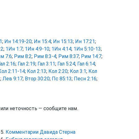
1
;
Ин 14:19-20
;
Ин 15:4
;
Ин 15:13
;
Ин 17:21
;
:2
;
1Ин 1:7
;
1Ин 4:9-10
;
1Ин 4:14
;
1Ин 5:10-13
;
м 7:6
;
Рим 8:2
;
Рим 8:3-4
;
Рим 8:37
;
Рим 14:7
;
Гал 2:16
;
Гал 2:19
;
Гал 3:11
;
Гал 5:24
;
Гал 6:14
;
Кол 2:11-14
;
Кол 2:13
;
Кол 2:20
;
Кол 3:1
;
Кол
1
;
Лев 9:17
;
Втор 30:20
;
Пс 85:13
;
Песн 2:16
;
тили неточность — сообщите нам.
Комментарии Давида Стерна