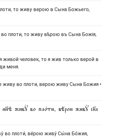
плоти, то живу верою в Сына Божьего,
 во плоти, то живу вѣрою въ Сына Божія,
ня живой человек, то я жив только верой в
ди меня.
е живу во плоти, верою живу Сына Божия •
е нн҃ѣ живꙋ̀ во пло́ти, вѣ́рою живꙋ̀ сн҃а
́ во плоти́, ве́рою живу́ Сы́на Бо́жия,