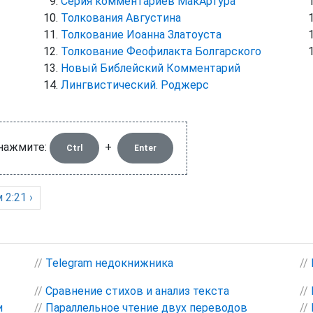
Серия комментариев МакАртура
Толкования Августина
Толкование Иоанна Златоуста
Толкование Феофилакта Болгарского
Новый Библейский Комментарий
Лингвистический. Роджерс
 нажмите:
+
Ctrl
Enter
м
2:21 ›
//
Telegram недокнижника
//
//
Сравнение стихов и анализ текста
//
и
//
Параллельное чтение двух переводов
//