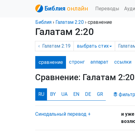
Библия
онлайн
Переводы
Ауд
Библия
›
Галатам
2:20
› сравнение
Галатам 2:20
‹
Галатам
2:19
выбрать
стих
Галата
стронг
аппарат
ссылки
сравнение
Сравнение:
Галатам 2:20
RU
BY
UA
EN
DE
GR
фильт
Синодальный перевод
+
и уже
возлю