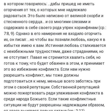
в котором говорилось: ...дабы пришед не иметь
огорчения от тех, о которых мне надлежало
радоваться. Это было написано от великой скорби и
стесненного сердца... и со многими слезами и
содержало в себе своего рода упрек коринфянам (ср.:
7:8, 9). Однако в его намерения не входило огорчить
их, он писал: ...но чтобы вы познали любовь, какую я в
избытке имею к вам. Истинная любовь сталкивается
с неизбежными трудностями, даже страданиями, но
не отступает. Павел не стремится хвалить себя, но
готов к тому, что будет обвинен в этом, и принимает
это во избежание конфликта. Если нам нужно
разрешить конфликт, мы тоже должны
подготовиться к нему, меньше всего заботясь при
этом о своей репутации. Собственной репутацией
можно пожертвовать ради улаживания конфликта в
среде народа Божьего. Если такие конфликтные
ситуации не будут разрешены надлежащим образом,
от этого выиграет только сатана (ср.: 2:11).