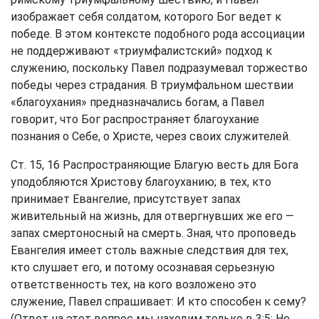
изображает себя солдатом, которого Бог ведет к
победе. В этом контексте подобного рода ассоциации
не поддерживают «триумфалистский» подход к
служению, поскольку Павел подразумевал торжество
победы через страдания. В триумфальном шествии
«благоухания» предназначались богам, а Павел
говорит, что Бог распространяет благоухание
познания о Себе, о Христе, через своих служителей.
Ст. 15, 16 Распространяющие Благую весть для Бога
уподобляются Христову благоуханию; в тех, кто
принимает Евангелие, присутствует запах
живительный на жизнь, для отвергнувших же его —
запах смертоносный на смерть. Зная, что проповедь
Евангелия имеет столь важные следствия для тех,
кто слушает его, и потому осознавая серьезную
ответственность тех, на кого возложено это
служение, Павел спрашивает: И кто способен к сему?
(Ответ на этот вопрос мы находим только в 3:5: Не