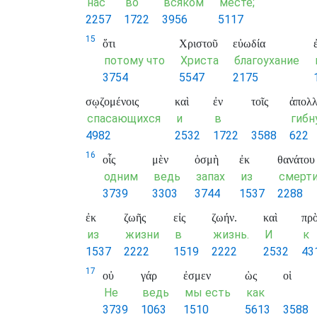
нас
во
всяком
месте;
2257
1722
3956
5117
15
ὅτι
Χριστοῦ
εὐωδία
потому что
Христа
благоухание
3754
5547
2175
σῳζομένοις
καὶ
ἐν
τοῖς
ἀπολλ
спасающихся
и
в
гибн
4982
2532
1722
3588
622
16
οἷς
μὲν
ὀσμὴ
ἐκ
θανάτου
одним
ведь
запах
из
смерт
3739
3303
3744
1537
2288
ἐκ
ζωῆς
εἰς
ζωήν.
καὶ
πρ
из
жизни
в
жизнь.
И
к
1537
2222
1519
2222
2532
43
17
οὐ
γάρ
ἐσμεν
ὡς
οἱ
Не
ведь
мы есть
как
3739
1063
1510
5613
3588