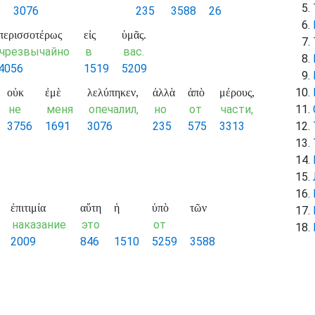
3076
235
3588
26
περισσοτέρως
εἰς
ὑμᾶς.
чрезвычайно
в
вас.
4056
1519
5209
οὐκ
ἐμὲ
λελύπηκεν,
ἀλλὰ
ἀπὸ
μέρους,
не
меня
опечалил,
но
от
части,
3756
1691
3076
235
575
3313
ἐπιτιμία
αὕτη
ἡ
ὑπὸ
τῶν
наказание
это
от
2009
846
1510
5259
3588