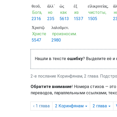
θεοῦ,
ἀλλ᾽
ὡς
ἐξ
εἰλικρινείας,
ἀλ
Бога,
но
как
из
чистоты,
н
2316
235
5613
1537
1505
2
Χριστῷ
λαλοῦμεν.
Христе
произносим.
5547
2980
Нашли в тексте
ошибку
? Выделите её и
2-е послание Коринфянам, 2 глава. Подстр
Обратите внимание
! Номера стихов — это
переводов, параллельными ссылками, текс
‹ 1
глава
2 Коринфянам
2
глава