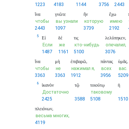
1223
4183
1144
3756
2443
ἵνα
γνῶτε
ἣν
ἔχω
чтобы
вы узнали
которую
имею
2443
1097
3739
2192
5
Εἰ
δέ
τις
λελύπηκεν,
Если
же
кто-нибудь
опечалил,
1487
1161
5100
3076
ἵνα
μὴ
ἐπιβαρῶ,
πάντας
ὑμᾶς.
чтобы
не
нажимал я,
всех
вас.
3363
3363
1912
3956
5209
6
ἱκανὸν
τῷ
τοιούτῳ
ἡ
Достаточно
таковому
2425
3588
5108
1510
πλειόνων,
весьма многих,
4119