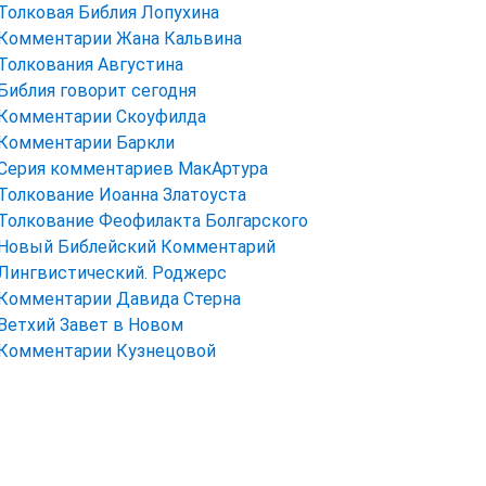
Толковая Библия Лопухина
Комментарии Жана Кальвина
Толкования Августина
Библия говорит сегодня
Комментарии Скоуфилда
Комментарии Баркли
Серия комментариев МакАртура
Толкование Иоанна Златоуста
Толкование Феофилакта Болгарского
Новый Библейский Комментарий
Лингвистический. Роджерс
Комментарии Давида Стерна
Ветхий Завет в Новом
Комментарии Кузнецовой