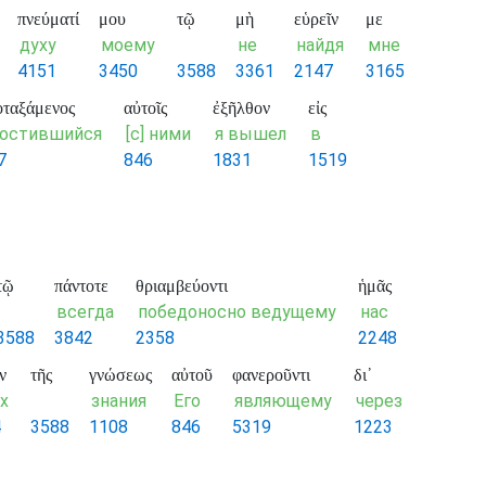
πνεύματί
μου
τῷ
μὴ
εὑρεῖν
με
духу
моему
не
найдя
мне
4151
3450
3588
3361
2147
3165
οταξάμενος
αὐτοῖς
ἐξῆλθον
εἰς
остившийся
[с] ними
я вышел
в
7
846
1831
1519
τῷ
πάντοτε
θριαμβεύοντι
ἡμᾶς
всегда
победоносно ведущему
нас
3588
3842
2358
2248
ν
τῆς
γνώσεως
αὐτοῦ
φανεροῦντι
δι᾽
х
знания
Его
являющему
через
4
3588
1108
846
5319
1223