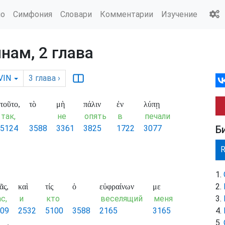
ио
Симфония
Словари
Комментарии
Изучение
нам, 2 глава
VIN
3
глава
›
τοῦτο,
τὸ
μὴ
πάλιν
ἐν
λύπῃ
так,
не
опять
в
печали
5124
3588
3361
3825
1722
3077
Б
ᾶς,
καὶ
τίς
ὁ
εὐφραίνων
με
с,
и
кто
веселящий
меня
09
2532
5100
3588
2165
3165