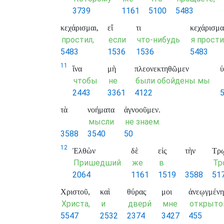
3739
1161
5100
5483
κεχάρισμαι,
εἴ
τι
κεχάρισμα
простил,
если
что-нибудь
я прости
5483
1536
1536
5483
11
ἵνα
μὴ
πλεονεκτηθῶμεν
ὑ
чтобы
не
были обойдены мы
2443
3361
4122
τὰ
νοήματα
ἀγνοοῦμεν.
мысли
не знаем.
3588
3540
50
12
Ἐλθὼν
δὲ
εἰς
τὴν
Τρ
Пришедший
же
в
Тр
2064
1161
1519
3588
51
Χριστοῦ,
καὶ
θύρας
μοι
ἀνεῳγμένη
Христа,
и
двери́
мне
открыто
5547
2532
2374
3427
455