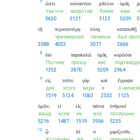
7
ὥστε
τοὐναντίον
μᾶλλον
ὑμᾶς
χ
так что
напротив
более
вам
п
5620
5121
3123
5209
5
τῇ
περισσοτέρᾳ
λύπῃ
καταποθῇ
чрезмерной
печалью
был прог
3588
4053
3077
2666
8
διὸ
παρακαλῶ
ὑμᾶς
κυρῶσαι
Потому
прошу
вас
подтверд
1352
3870
5209
2964
9
εἰς
τοῦτο
γὰρ
καὶ
ἔγραψα
для
этого
ведь
и
я написа
1519
5124
1063
2532
1125
ὑμῶν,
εἰ
εἰς
πάντα
ὑπήκοοί
вашу,
если
на
всё
послушны
5216
1487
1519
3956
5255
10
ᾧ
δέ
τι
χαρίζεσθε,
Которому
же
что
прощаете,