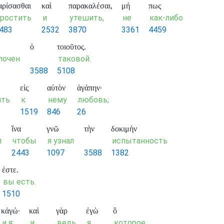
αρίσασθαι
καὶ
παρακαλέσαι,
μή
πως
ростить
и
утешить,
не
как-либо
483
2532
3870
3361
4459
ὁ
τοιοῦτος.
лочен
таковой.
3588
5108
εἰς
αὐτὸν
ἀγάπην·
ить
к
нему
любовь;
1519
846
26
ἵνα
γνῶ
τὴν
δοκιμὴν
л
чтобы
я узнал
испытанность
2443
1097
3588
1382
ἐστε.
вы есть.
1510
κἀγώ·
καὶ
γὰρ
ἐγὼ
ὃ
и я;
и
ведь
я
которое