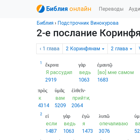
Библия
онлайн
Переводы
Ауд
Библия
›
Подстрочник Винокурова
2-е послание Коринфя
‹ 1
глава
2 Коринфянам
2
глава
1
ἔκρινα
γὰρ
ἐμαυτῷ
Я рассудил
ведь
[во] мне самом
2919
1063
1683
πρὸς
ὑμᾶς
ἐλθεῖν·
к
вам
прийти;
4314
5209
2064
2
εἰ
γὰρ
ἐγὼ
λυπῶ
ὑμ
если
ведь
я
опечаливаю
ва
1487
1063
1473
3076
52