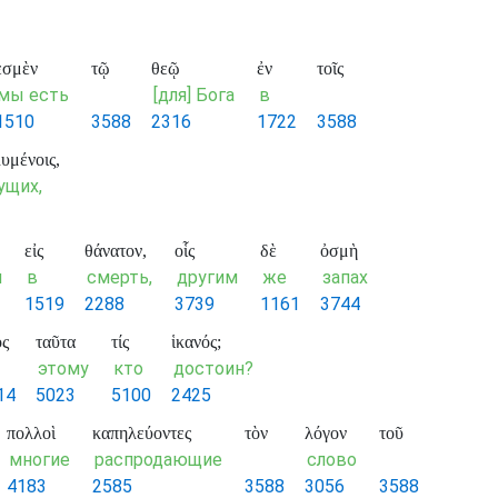
ἐσμὲν
τῷ
θεῷ
ἐν
τοῖς
мы есть
[для] Бога
в
1510
3588
2316
1722
3588
υμένοις,
ущих,
εἰς
θάνατον,
οἷς
δὲ
ὀσμὴ
и
в
смерть,
другим
же
запах
1519
2288
3739
1161
3744
ὸς
ταῦτα
τίς
ἱκανός;
этому
кто
достоин?
14
5023
5100
2425
πολλοὶ
καπηλεύοντες
τὸν
λόγον
τοῦ
многие
распродающие
слово
4183
2585
3588
3056
3588