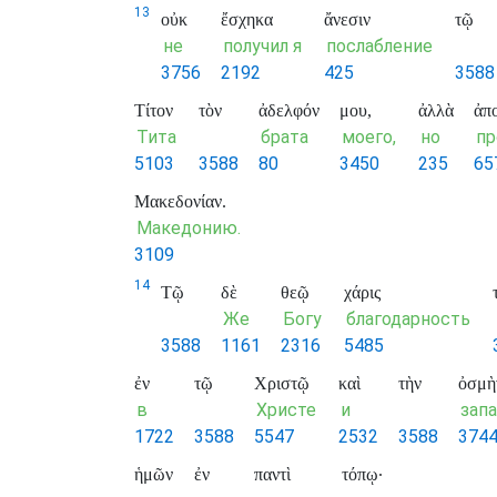
13
οὐκ
ἔσχηκα
ἄνεσιν
τῷ
не
получил я
послабление
3756
2192
425
3588
Τίτον
τὸν
ἀδελφόν
μου,
ἀλλὰ
ἀπ
Тита
брата
моего,
но
пр
5103
3588
80
3450
235
65
Μακεδονίαν.
Македонию.
3109
14
Τῷ
δὲ
θεῷ
χάρις
Же
Богу
благодарность
3588
1161
2316
5485
ἐν
τῷ
Χριστῷ
καὶ
τὴν
ὀσμὴ
в
Христе
и
запа
1722
3588
5547
2532
3588
374
ἡμῶν
ἐν
παντὶ
τόπῳ·