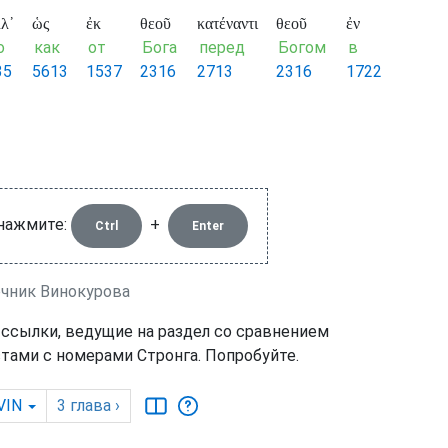
λ᾽
ὡς
ἐκ
θεοῦ
κατέναντι
θεοῦ
ἐν
о
как
от
Бога
перед
Богом
в
35
5613
1537
2316
2713
2316
1722
 нажмите:
+
Ctrl
Enter
очник Винокурова
 ссылки, ведущие на раздел со сравнением
тами с номерами Стронга. Попробуйте.
VIN
3
глава
›