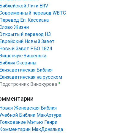
Библейской Лиги ERV
Cовременный перевод WBTC
Перевод Еп. Кассиана
Слово Жизни
Открытый перевод НЗ
Еврейский Новый Завет
Новый Завет РБО 1824
Вишенчук-Вишенька
Библия Скорины
Елизаветинская Библия
Елизаветинская на русском
●
Подстрочник Винокурова
омментарии
Новая Женевская Библия
Учебной Библии МакАртура
Толкование Мэтью Генри
Комментарии МакДональда