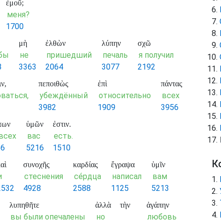
ἐμοῦ;
меня?
1700
μὴ
ἐλθὼν
λύπην
σχῶ
бы
не
пришедший
печаль
я получил
3
3363
2064
3077
2192
ιν,
πεποιθὼς
ἐπὶ
πάντας
ваться,
убеждённый
относительно
всех
3982
1909
3956
των
ὑμῶν
ἐστιν.
 всех
вас
есть.
56
5216
1510
К
αὶ
συνοχῆς
καρδίας
ἔγραψα
ὑμῖν
и
стеснения
се́рдца
написал
вам
2532
4928
2588
1125
5213
λυπηθῆτε
ἀλλὰ
τὴν
ἀγάπην
вы были опечалены
но
любовь