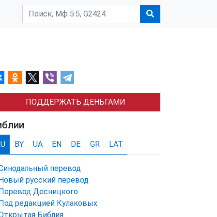
ПОДДЕРЖАТЬ ДЕНЬГАМИ
иблии
RU
BY
UA
EN
DE
GR
LAT
Синодальный перевод
Новый русский перевод
Перевод Десницкого
Под редакцией Кулаковых
Открытая Библия