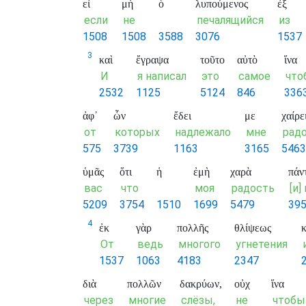
εἰ
μὴ
ὁ
λυπούμενος
ἐξ
если
не
печалящийся
из
1508
1508
3588
3076
1537
3
καὶ
ἔγραψα
τοῦτο
αὐτὸ
ἵνα
И
я написал
это
самое
что
2532
1125
5124
846
336
ἀφ᾽
ὧν
ἔδει
με
χαίρε
от
которых
надлежало
мне
радо
575
3739
1163
3165
5463
ὑμᾶς
ὅτι
ἡ
ἐμὴ
χαρὰ
πάν
вас
что
моя
радость
[и]
5209
3754
1510
1699
5479
39
4
ἐκ
γὰρ
πολλῆς
θλίψεως
κ
От
ведь
многого
угнетения
1537
1063
4183
2347
διὰ
πολλῶν
δακρύων,
οὐχ
ἵνα
через
многие
слёзы,
не
чтобы