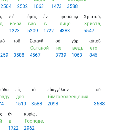
2504
2532
1063
1473
3588
ι,
δι᾽
ὑμᾶς
ἐν
προσώπῳ
Χριστοῦ,
л,
из-за
вас
в
лице
Христа,
1223
5209
1722
4383
5547
πὸ
τοῦ
Σατανᾶ,
οὐ
γὰρ
αὐτοῦ
Сатаной,
не
ведь
его
5259
3588
4567
3739
1063
846
ῳάδα
εἰς
τὸ
εὐαγγέλιον
τοῦ
оаду
для
благовозвещения
74
1519
3588
2098
3588
ς
ἐν
κυρίῳ,
й
в
Господе,
1722
2962