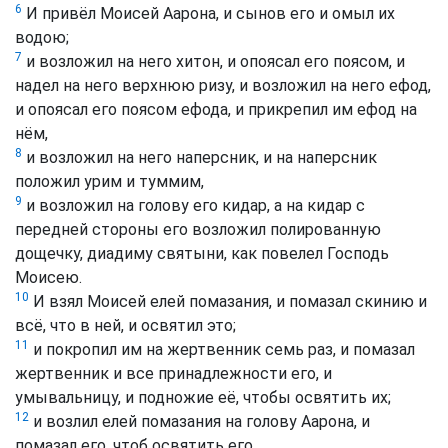
6
И привёл Моисей Аарона, и сынов его и омыл их
водою;
7
и возложил на него хитон, и опоясал его поясом, и
надел на него верхнюю ризу, и возложил на него ефод,
и опоясал его поясом ефода, и прикрепил им ефод на
нём,
8
и возложил на него наперсник, и на наперсник
положил урим и туммим,
9
и возложил на голову его кидар, а на кидар с
передней стороны его возложил полированную
дощечку, диадиму святыни, как повелел Господь
Моисею.
10
И взял Моисей елей помазания, и помазал скинию и
всё, что в ней, и освятил это;
11
и покропил им на жертвенник семь раз, и помазал
жертвенник и все принадлежности его, и
умывальницу, и подножие её, чтобы освятить их;
12
и возлил елей помазания на голову Аарона, и
помазал его, чтоб освятить его.