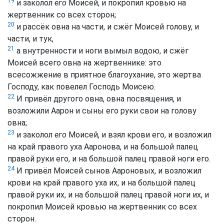
19
и заколол
его
Моисей, и покропил кровью на
жертвенник со всех сторон;
20
и рассёк овна на части, и сжёг Моисей голову, и
части, и тук,
21
а внутренности и ноги вымыл водою, и сжёг
Моисей всего овна на жертвеннике: это
всесожжение в приятное благоухание, это жертва
Господу, как повелел Господь Моисею.
22
И привёл другого овна, овна посвящения, и
возложили Аарон и сыны его руки свои на голову
овна;
23
и заколол
его
Моисей, и взял крови его, и возложил
на край правого уха Ааронова, и на большой палец
правой руки его, и на большой палец правой ноги его.
24
И привёл Моисей сынов Аароновых, и возложил
крови на край правого уха их, и на большой палец
правой руки их, и на большой палец правой ноги их, и
покропил Моисей кровью на жертвенник со всех
сторон.