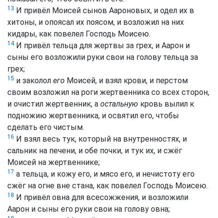
13
И привёл Моисей сынов Аароновых, и одел их в
хитоны, и опоясал их поясом, и возложил на них
кидары, как повелел Господь Моисею.
14
И привёл тельца для жертвы за грех, и Аарон и
сыны его возложили руки свои на голову тельца за
грех;
15
и заколол
его
Моисей, и взял крови, и перстом
своим возложил на роги жертвенника со всех сторон,
и очистил жертвенник, а
остальную
кровь вылил к
подножию жертвенника, и освятил его, чтобы
сделать его чистым.
16
И взял весь тук, который на внутренностях, и
сальник на печени, и обе почки, и тук их, и сжёг
Моисей на жертвеннике;
17
а тельца, и кожу его, и мясо его, и нечистоту его
сжёг на огне вне стана, как повелел Господь Моисею.
18
И привёл овна для всесожжения, и возложили
Аарон и сыны его руки свои на голову овна;