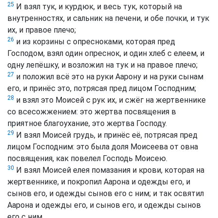
25
И взял тук, и курдюк, и весь тук, который на
внутренностях, и сальник на печени, и обе почки, и тук
их, и правое плечо;
26
и из корзины с опресноками, которая пред
Господом, взял один опреснок, и один хлеб с елеем, и
одну лепёшку, и возложил на тук и на правое плечо;
27
и положил всё это на руки Аарону и на руки сынам
его, и принёс это, потрясая пред лицом Господним;
28
и взял это Моисей с рук их, и сжёг на жертвеннике
со всесожжением: это жертва посвящения в
приятное благоухание, это жертва Господу.
29
И взял Моисей грудь, и принёс её, потрясая пред
лицом Господним: это была доля Моисеева от овна
посвящения, как повелел Господь Моисею.
30
И взял Моисей елея помазания и крови, которая на
жертвеннике, и покропил Аарона и одежды его, и
сынов его, и одежды сынов его с ним; и так освятил
Аарона и одежды его, и сынов его, и одежды сынов
его с ним.