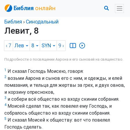
Библия
онлайн
Библия
›
Синодальный
Левит, 8
‹ 7
Лев
8
SYN
9
›
Подробности о посвящении Аарона и его сыновей на священство.
1
И сказал Господь Моисею, говоря:
2
возьми Аарона и сынов его с ним, и одежды, и елей
помазания, и тельца для жертвы за грех, и двух овнов,
и корзину опресноков,
3
и собери всё общество ко входу скинии собрания.
4
Моисей сделал так, как повелел ему Господь, и
собралось общество ко входу скинии собрания.
5
И сказал Моисей к обществу: вот что повелел
Господь сделать.